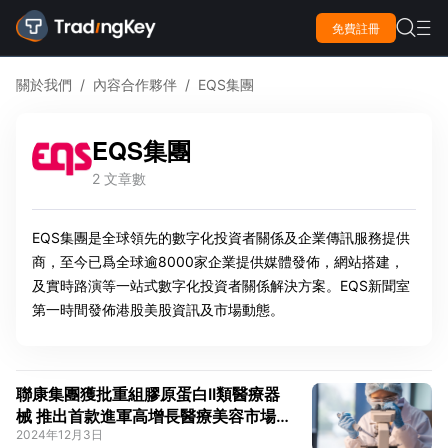

免費註冊

關於我們
/
內容合作夥伴
/
EQS集團
EQS集團
2 文章數
EQS集團是全球領先的數字化投資者關係及企業傳訊服務提供
商，至今已爲全球逾8000家企業提供媒體發佈，網站搭建，
及實時路演等一站式數字化投資者關係解決方案。EQS新聞室
第一時間發佈港股美股資訊及市場動態。
聯康集團獲批重組膠原蛋白II類醫療器
械 推出首款進軍高增長醫療美容市場的
2024年12月3日
上市產品——肌顏態®