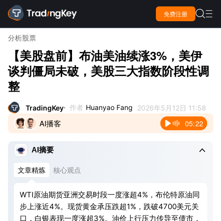

免费注册

分析
股票
【美股盘前】布油美油续涨3%，美伊
谈判僵局未破，美股三大指数阶段性调
整
作者
Huanyao Fang
TradingKey
2026年5月12日 11:58
AI播客
05:22

AI摘要
文章精炼
核心观点
WTI原油期货亚洲交易时段一度涨超4%，布伦特原油同
步上涨近4%。现货黄金承压跌超1%，跌破4700美元关
口，白银表现一度涨超3%。油价上行压力传导至债市，