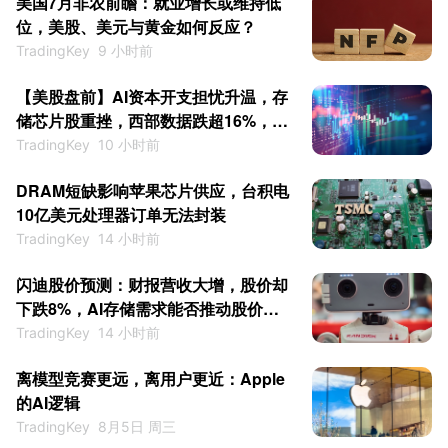
美国7月非农前瞻：就业增长或维持低
位，美股、美元与黄金如何反应？
TradingKey
9 小时前
【美股盘前】AI资本开支担忧升温，存
储芯片股重挫，西部数据跌超16%，闪
迪跌超10%
TradingKey
10 小时前
DRAM短缺影响苹果芯片供应，台积电
10亿美元处理器订单无法封装
TradingKey
14 小时前
闪迪股价预测：财报营收大增，股价却
下跌8%，AI存储需求能否推动股价继
续上涨？
TradingKey
14 小时前
离模型竞赛更远，离用户更近：Apple
的AI逻辑
TradingKey
8月5日 周三