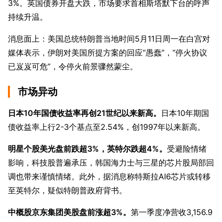
3%。英国债券开盘大跌，市场要求首相斯塔默下台的呼声
持续升温。
消息面上：美国总统特朗普当地时间5月11日周一在白宫对
媒体表示，伊朗对美国所提方案的回应“愚蠢”，“停火协议
已岌岌可危”，令停火前景骤然蒙尘。
市场异动
日本10年国债收益率再创21世纪以来新高。
日本10年期国
债收益率上行2-3个基点至2.54%，创1997年以来新高。
明星个股美光盘前跌超3%，英特尔跌超4%。
受避险情绪
影响，科技股普遍承压，韩国海力士与三星的芯片股局部回
调也带来谨慎情绪。此外，据消息称特斯拉AI6芯片或转移
至英特尔，疑似特朗普政府背书。
中概股京东集团美股盘前涨超3%。
第一季度净营收3,156.9