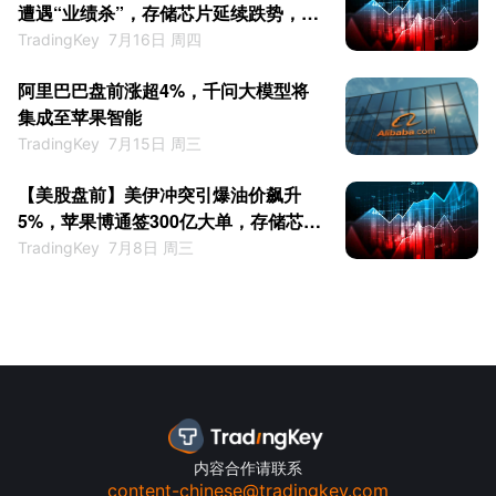
遭遇“业绩杀”，存储芯片延续跌势，
SK海力士、闪迪跌超7%
TradingKey
7月16日 周四
阿里巴巴盘前涨超4%，千问大模型将
集成至苹果智能
TradingKey
7月15日 周三
【美股盘前】美伊冲突引爆油价飙升
5%，苹果博通签300亿大单，存储芯片
股再遭重挫
TradingKey
7月8日 周三
内容合作请联系
content-chinese@tradingkey.com