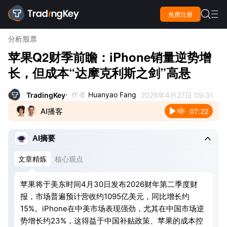

免费注册

分析
股票
苹果Q2财季前瞻：iPhone销量逆势增
长，但成本“达摩克利斯之剑”高悬
作者
Huanyao Fang
TradingKey
2026年4月27日 09:31
AI播客
07:22

AI摘要
文章精炼
核心观点
苹果将于美东时间4月30日发布2026财年第二季度财
报，市场普遍预计营收约1095亿美元，同比增长约
15%。iPhone在中美市场表现强劲，尤其在中国市场逆
势增长约23%，这得益于中国补贴政策、苹果的成本控