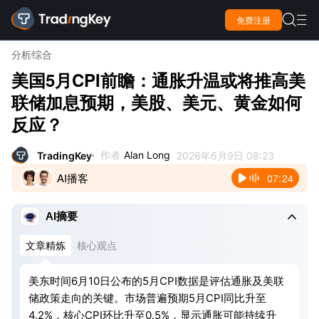

免费注册

分析
综合
美国5月CPI前瞻：通胀升温或将推高美
联储加息预期，美股、美元、黄金如何
反应？
作者
Alan Long
TradingKey
2026年6月9日 08:23
AI播客
07:24

AI摘要
文章精炼
核心观点
美东时间6月10日公布的5月CPI数据是评估通胀及美联
储政策走向的关键。市场普遍预期5月CPI同比升至
4.2%，核心CPI环比升至0.5%，显示通胀可能持续升