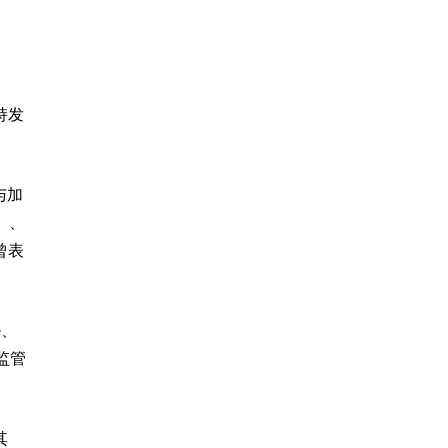
持发
与加
 ）、
曾表
e、
C监管
其