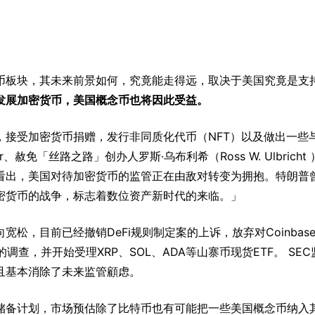
币板块，其未来前景如何，究竟能走得远，取决于美国究竟是支
发展加密货币，美国概念币也将因此受益。
，接受加密货币捐赠，发行非同质化代币（NFT）以及做出一些
、赦免「丝路之路」创办人罗斯·乌布利希（Ross W. Ulbricht
看出，美国对待加密货币的监管正在由敌对转变为拥抱。特朗普
密货币的战争，标志着数位资产新时代的来临。」
松，目前已经撤销DeFi规则制定案的上诉，放弃对Coinbas
加密项目的调查，并开始受理XRP、SOL、ADA等山寨币现货ETF。 SE
且基本消除了未来监管顧虑。
储备计划，市场预估除了比特币也有可能把一些美国概念币纳入