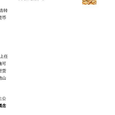
击转
货币
）上任
施可
密货
他山
土公
概念