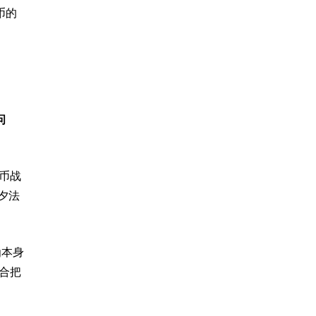
币的
问
特币战
夕法
g本身
合把