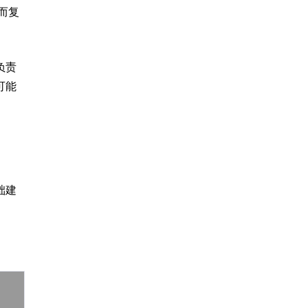
而复
负责
可能
础建