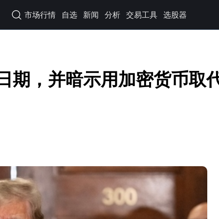
市场行情
自选
新闻
分析
交易工具
选股器

动日期，并暗示用加密货币取