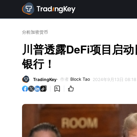
分析
加密货币
川普透露DeFi项目启
银行！
作者
Block Tao
TradingKey
2024年9月13日 08:18


