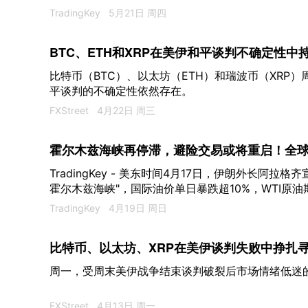
TradingKey
5月21日 周四
BTC、ETH和XRP在美伊和平谈判不确定性中
比特币（BTC）、以太坊（ETH）和瑞波币（XRP
平谈判的不确定性依然存在。
FXStreet
4月22日 周三
霍尔木兹海峡再停滞，避险交易或将重启！全
TradingKey - 美东时间4月17日，伊朗外长阿
霍尔木兹海峡"，国际油价单日暴跌超10%，WTI原油
90美元/桶。
TradingKey
4月19日 周日
比特币、以太坊、XRP在美伊谈判失败中挣扎
周一，受周末美伊战争结束谈判破裂后市场情绪低迷
FXStreet
4月13日 周一