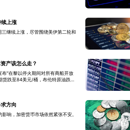
持续上涨
）周三继续上涨，尽管围绕美伊第二轮和
球资产该怎么走？
拉格齐宣布"在黎以停火期间对所有商船开放
期货跌至84美元/桶，布伦特原油跌至
寻求方向
的影响，加密货币市场依然紧张不安。