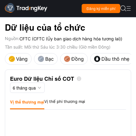

Đăng ký miễn phí

Dữ liệu của tổ chức
Nguồn:
CFTC (CFTC (Ủy ban giao dịch hàng hóa tương lai))
Tần suất: Mỗi thứ Sáu lúc 3:30 chiều (Giờ miền Đông)
Vàng
Bạc
Đồng
Dầu thô nhẹ
Euro Dữ liệu Chỉ số COT

6 tháng qua

Vị thế thương mại
Vị thế phi thương mại