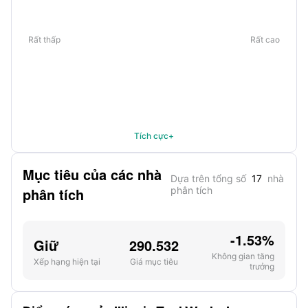
Rất thấp
Rất cao
Tích cực+
Mục tiêu của các nhà
Dựa trên tổng số
17
nhà
phân tích
phân tích
-1.53%
Giữ
290.532
Không gian tăng
Xếp hạng hiện tại
Giá mục tiêu
trưởng