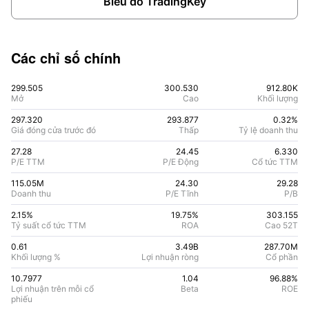
Biểu đồ TradingKey
Các chỉ số chính
299.505
300.530
912.80K
Mở
Cao
Khối lượng
297.320
293.877
0.32%
Giá đóng cửa trước đó
Thấp
Tỷ lệ doanh thu
27.28
24.45
6.330
P/E TTM
P/E Động
Cổ tức TTM
115.05M
24.30
29.28
Doanh thu
P/E Tĩnh
P/B
2.15%
19.75
%
303.155
Tỷ suất cổ tức TTM
ROA
Cao 52T
0.61
3.49B
287.70M
Khối lượng %
Lợi nhuận ròng
Cổ phần
10.7977
1.04
96.88
%
Lợi nhuận trên mỗi cổ
Beta
ROE
phiếu