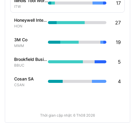
Illinois Tool Works Inc
17
ITW
Honeywell International Inc
27
HON
3M Co
19
MMM
Brookfield Business Corp
5
BBUC
Cosan SA
4
CSAN
Thời gian cập nhật: 6 Th08 2026