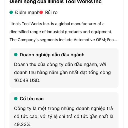
Điểm nóng của Illinois Tool Works Inc
Điểm mạnh
Rủi ro
Illinois Tool Works Inc. is a global manufacturer of a
diversified range of industrial products and equipment.
The Company's segments include Automotive OEM; Food
Equipment; Test & Measurement and Electronics; Welding;
Doanh nghiệp dẫn đầu ngành
Polymers & Fluids; Construction Products, and Specialty
Products. The Automotive OEM segment produces
Doanh thu của công ty dẫn đầu ngành, với
components and fasteners for automotive-related
doanh thu hàng năm gần nhất đạt tổng cộng
applications. The Food Equipment segment produces
16.04B USD.
warewashing equipment, cooking equipment, refrigeration
equipment, food processing equipment, ventilation and
Cổ tức cao
pollution control systems, and others. Its Welding segment
Công ty là một trong những doanh nghiệp trả
produces arc welding equipment and metal arc welding
cổ tức cao, với tỷ lệ chi trả cổ tức gần nhất là
consumables and related accessories. The Construction
49.23%.
segment is a supplier of engineered fastening systems