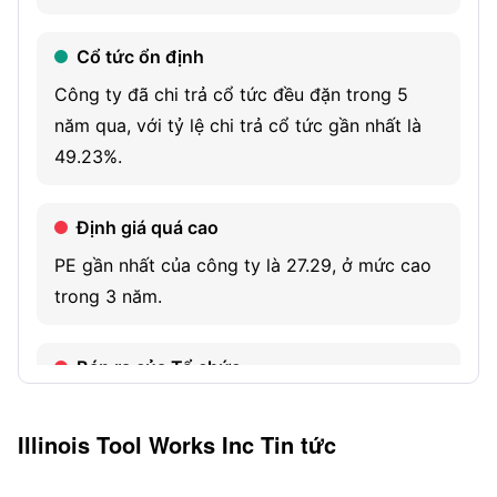
and solutions. The Specialty Products segment includes
Cổ tức ổn định
conveyor systems and line automation for the food and
beverage industries; plastic consumables such as
Công ty đã chi trả cổ tức đều đặn trong 5
multipack cans and bottles and related equipment;
năm qua, với tỷ lệ chi trả cổ tức gần nhất là
components for medical devices, and others.
49.23%.
Định giá quá cao
PE gần nhất của công ty là 27.29, ở mức cao
trong 3 năm.
Bán ra của Tổ chức
Số lượng cổ phiếu do các tổ chức nắm giữ
mới nhất là 246.90M, giảm 0.74% so với quý
Illinois Tool Works Inc
Tin tức
trước.