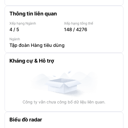
Thông tin liên quan
Xếp hạng Ngành
Xếp hạng tổng thể
4
/
5
148
/
4276
Ngành
Tập đoàn Hàng tiêu dùng
Kháng cự & Hỗ trợ
Công ty vẫn chưa công bố dữ liệu liên quan.
Biểu đồ radar