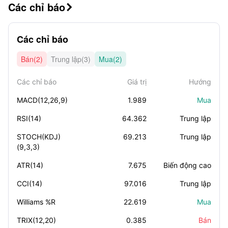
Các chỉ báo

Các chỉ báo
Bán(2)
Trung lập(3)
Mua(2)
Các chỉ báo
Giá trị
Hướng
MACD(12,26,9)
1.989
Mua
RSI(14)
64.362
Trung lập
STOCH(KDJ)
69.213
Trung lập
(9,3,3)
ATR(14)
7.675
Biến động cao
CCI(14)
97.016
Trung lập
Williams %R
22.619
Mua
TRIX(12,20)
0.385
Bán