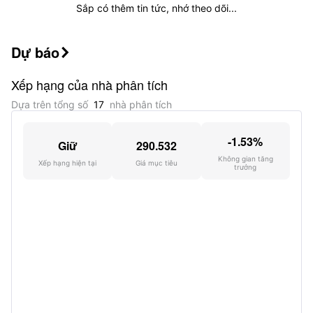
Sắp có thêm tin tức, nhớ theo dõi...
Nắm giữ bởi Tom Gayner
Dự báo
Nhà đầu tư ngôi sao Tom Gayner nắm giữ

340.56K cổ phiếu này.
Xếp hạng của nhà phân tích
Dựa trên tổng số
17
nhà phân tích
-1.53%
Giữ
290.532
Không gian tăng
Xếp hạng hiện tại
Giá mục tiêu
trưởng