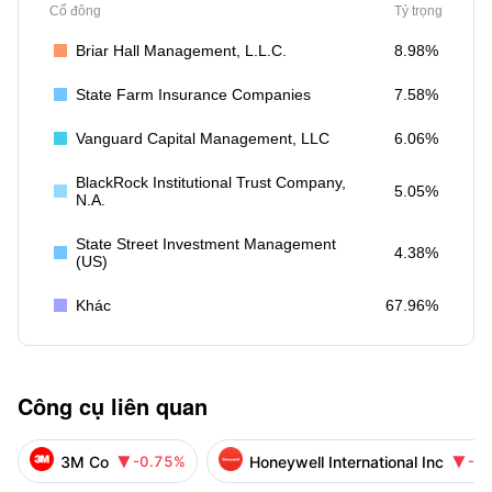
Cổ đông
Tỷ trọng
Briar Hall Management, L.L.C.
8.98%
State Farm Insurance Companies
7.58%
Vanguard Capital Management, LLC
6.06%
BlackRock Institutional Trust Company,
5.05%
N.A.
State Street Investment Management
4.38%
(US)
Khác
67.96%
Công cụ liên quan
3M Co
Honeywell International Inc
-0.75%
-2

