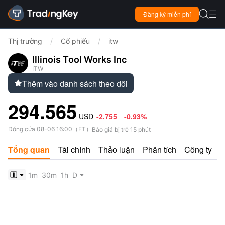

Đăng ký miễn phí

Thị trường
/
Cổ phiếu
/
itw
Illinois Tool Works Inc
ITW
Thêm vào danh sách theo dõi

294.565
USD
-2.755
-0.93%
Đóng cửa
08-06 16:00
（
ET
）
Báo giá bị trễ 15 phút
Tổng quan
Tài chính
Thảo luận
Phân tích
Công ty
1m
30m
1h
D