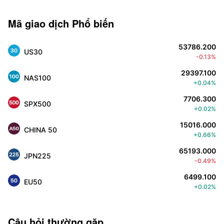
Mã giao dịch Phổ biến
53786.200
US30
-0.13%
29397.100
NAS100
+0.04%
7706.300
SPX500
+0.02%
15016.000
CHINA 50
+0.66%
65193.000
JPN225
-0.49%
6499.100
EU50
+0.02%
Câu hỏi thường gặp