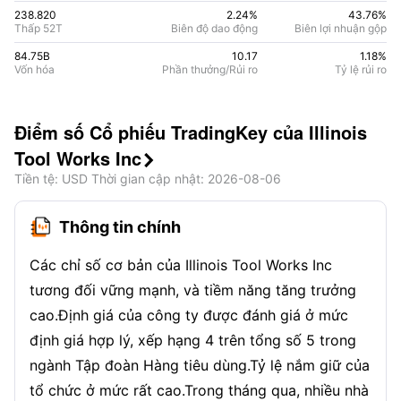
238.820
2.24%
43.76
%
Thấp 52T
Biên độ dao động
Biên lợi nhuận gộp
84.75B
10.17
1.18
%
Vốn hóa
Phần thưởng/Rủi ro
Tỷ lệ rủi ro
Điểm số Cổ phiếu TradingKey của Illinois
Tool Works Inc

Tiền tệ
: USD
Thời gian cập nhật
:
2026-08-06
Thông tin chính
Các chỉ số cơ bản của Illinois Tool Works Inc
tương đối vững mạnh, và tiềm năng tăng trưởng
cao.Định giá của công ty được đánh giá ở mức
định giá hợp lý, xếp hạng 4 trên tổng số 5 trong
ngành Tập đoàn Hàng tiêu dùng.Tỷ lệ nắm giữ của
tổ chức ở mức rất cao.Trong tháng qua, nhiều nhà