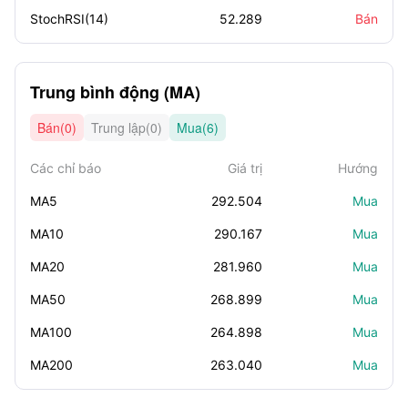
StochRSI(14)
52.289
Bán
Trung bình động (MA)
Bán(0)
Trung lập(0)
Mua(6)
Các chỉ báo
Giá trị
Hướng
MA5
292.504
Mua
MA10
290.167
Mua
MA20
281.960
Mua
MA50
268.899
Mua
MA100
264.898
Mua
MA200
263.040
Mua