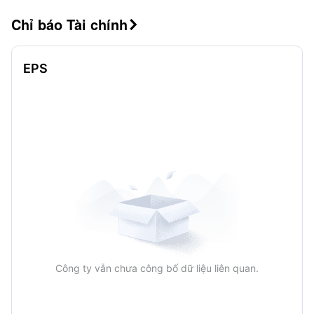
Chỉ báo Tài chính

EPS
Công ty vẫn chưa công bố dữ liệu liên quan.