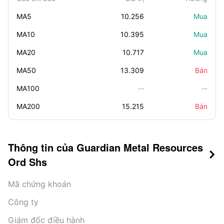
MA5
10.256
Mua
MA10
10.395
Mua
MA20
10.717
Mua
MA50
13.309
Bán
MA100
--
--
MA200
15.215
Bán
Thông tin của Guardian Metal Resources

Ord Shs
Mã chứng khoán
Công ty
Giám đốc điều hành