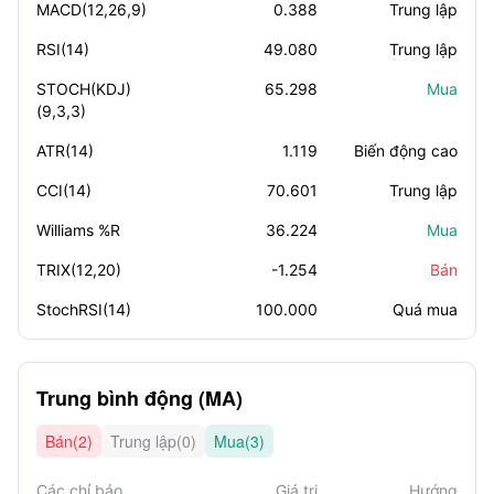
MACD(12,26,9)
0.388
Trung lập
RSI(14)
49.080
Trung lập
STOCH(KDJ)
65.298
Mua
(9,3,3)
ATR(14)
1.119
Biến động cao
CCI(14)
70.601
Trung lập
Williams %R
36.224
Mua
TRIX(12,20)
-1.254
Bán
StochRSI(14)
100.000
Quá mua
Trung bình động (MA)
Bán(2)
Trung lập(0)
Mua(3)
Các chỉ báo
Giá trị
Hướng