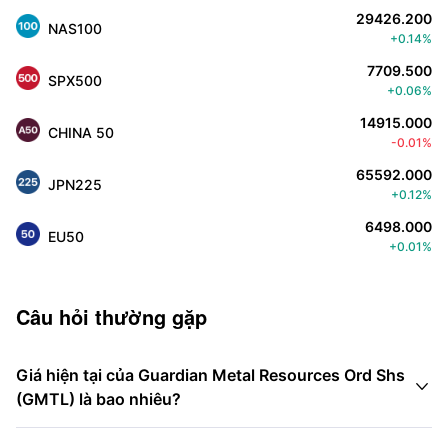
29426.200
NAS100
+0.14%
7709.500
SPX500
+0.06%
14915.000
CHINA 50
-0.01%
65592.000
JPN225
+0.12%
6498.000
EU50
+0.01%
Câu hỏi thường gặp
Giá hiện tại của Guardian Metal Resources Ord Shs

(GMTL) là bao nhiêu?