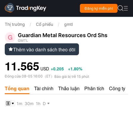

Đăng ký miễn phí

Thị trường
/
Cổ phiếu
/
gmtl
Guardian Metal Resources Ord Shs
GMTL
Thêm vào danh sách theo dõi

11.565
USD
+0.205
+1.80%
Đóng cửa
08-05 16:00
（
ET
）
Báo giá bị trễ 15 phút
Tổng quan
Tài chính
Thảo luận
Phân tích
Công ty
1m
30m
1h
D