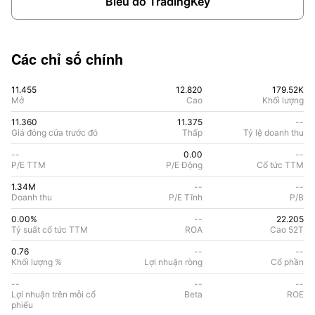
Biểu đồ TradingKey
Các chỉ số chính
11.455
12.820
179.52K
Mở
Cao
Khối lượng
11.360
11.375
--
Giá đóng cửa trước đó
Thấp
Tỷ lệ doanh thu
--
0.00
--
P/E TTM
P/E Động
Cổ tức TTM
1.34M
--
--
Doanh thu
P/E Tĩnh
P/B
0.00%
--
22.205
Tỷ suất cổ tức TTM
ROA
Cao 52T
0.76
--
--
Khối lượng %
Lợi nhuận ròng
Cổ phần
--
--
--
Lợi nhuận trên mỗi cổ
Beta
ROE
phiếu