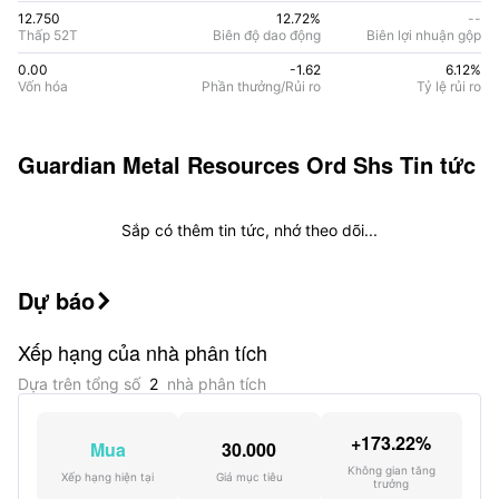
12.750
12.72%
--
Thấp 52T
Biên độ dao động
Biên lợi nhuận gộp
0.00
-1.62
6.12
%
Vốn hóa
Phần thưởng/Rủi ro
Tỷ lệ rủi ro
Guardian Metal Resources Ord Shs
Tin tức
Sắp có thêm tin tức, nhớ theo dõi...
Dự báo

Xếp hạng của nhà phân tích
Dựa trên tổng số
2
nhà phân tích
+173.22%
Mua
30.000
Không gian tăng
Xếp hạng hiện tại
Giá mục tiêu
trưởng