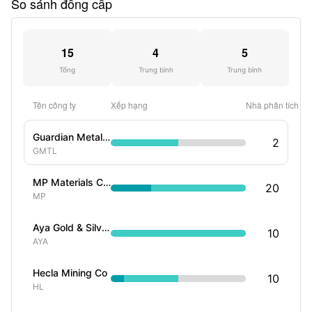
So sánh đồng cấp
15
4
5
Tổng
Trung bình
Trung bình
Tên công ty
Xếp hạng
Nhà phân tích
Guardian Metal Resources Ord Shs
2
GMTL
MP Materials Corp
20
MP
Aya Gold & Silver Ord Shs
10
AYA
Hecla Mining Co
10
HL