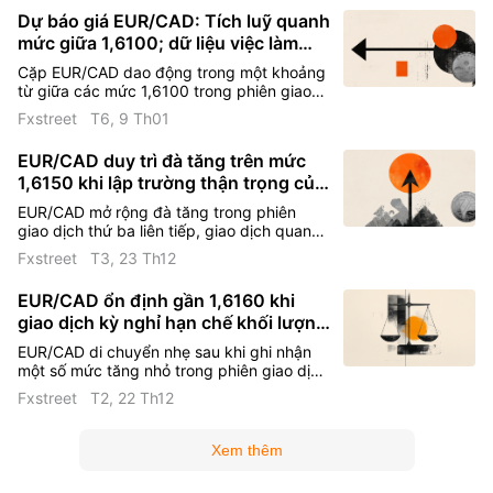
lên khi đồng euro (EUR) nhận được sự hỗ
Dự báo giá EUR/CAD: Tích luỹ quanh
trợ từ những dấu hiệu cho thấy Ngân hàng
mức giữa 1,6100; dữ liệu việc làm
Trung ương Châu Âu (ECB) đang tiến gần
đến việc kết thúc chu kỳ cắt giảm lãi suất.
của Canada đang được chờ đợi
Cặp EUR/CAD dao động trong một khoảng
từ giữa các mức 1,6100 trong phiên giao
dịch châu Âu sớm vào thứ Sáu, mặc dù
Fxstreet
T6, 9 Th01
dường như đã cản trở đợt thoái lui khiêm
tốn của ngày hôm trước từ mức cao nhất
EUR/CAD duy trì đà tăng trên mức
trong hơn ba tuần.
1,6150 khi lập trường thận trọng của
ECB hỗ trợ đồng Euro
EUR/CAD mở rộng đà tăng trong phiên
giao dịch thứ ba liên tiếp, giao dịch quanh
mức 1,6170 trong những giờ đầu của phiên
Fxstreet
T3, 23 Th12
châu Âu vào thứ Ba. Cặp tiền này tăng
điểm khi đồng euro (EUR) nhận được sự hỗ
EUR/CAD ổn định gần 1,6160 khi
trợ từ tâm lý thận trọng xung quanh triển
giao dịch kỳ nghỉ hạn chế khối lượng
vọng chính sách của Ngân hàng Trung
ương Châu Âu (ECB)
giao dịch
EUR/CAD di chuyển nhẹ sau khi ghi nhận
một số mức tăng nhỏ trong phiên giao dịch
trước đó, dao động quanh mức 1,6160
Fxstreet
T2, 22 Th12
trong những giờ đầu của phiên châu Âu
vào thứ Hai. Khối lượng giao dịch dự kiến
sẽ duy trì ở mức thấp khi thị trường bước
Xem thêm
vào một tuần giao dịch ngắn do kỳ nghỉ
Giáng sinh.