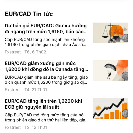
EUR/CAD
Tin tức
Dự báo giá EUR/CAD: Giữ xu hướng
đi ngang trên mức 1,6150, báo cáo
việc làm của Canada là tâm điểm
Cặp EUR/CAD tăng sức mạnh lên khoảng
1,6160 trong phiên giao dịch châu Âu sớm
vào thứ Sáu. Đồng euro (EUR) cao hơn so
Fxstreet
T6, 6 Th02
với đồng đô la Canada (CAD) trong bối
cảnh sự khác biệt giữa các cách tiếp cận
EUR/CAD giảm xuống gần mức
của Ngân hàng Trung ương Châu Âu (ECB)
1,6200 khi đồng đô la Canada tăng
và Ngân hàng trung ương Canada (BoC)
giá nhờ vào sự tăng cường của giá
EUR/CAD giảm nhẹ sau ba ngày tăng, giao
dầu
dịch quanh mức 1,6200 trong giờ giao dịch
châu Âu vào thứ Tư. Cặp tiền tệ này gặp
Fxstreet
T4, 21 Th01
khó khăn khi đồng đô la Canada (CAD) liên
kết với hàng hóa nhận được sự hỗ trợ từ sự
EUR/CAD tăng lên trên 1,6200 khi
tăng giá của dầu.
ECB giữ nguyên lãi suất
Cặp EUR/CAD mở rộng mức tăng của nó
trong phiên giao dịch thứ hai liên tiếp, giao
dịch quanh mức 1,6210 trong giờ giao dịch
Fxstreet
T2, 12 Th01
châu Âu vào thứ Hai. Cặp tiền tệ này tăng