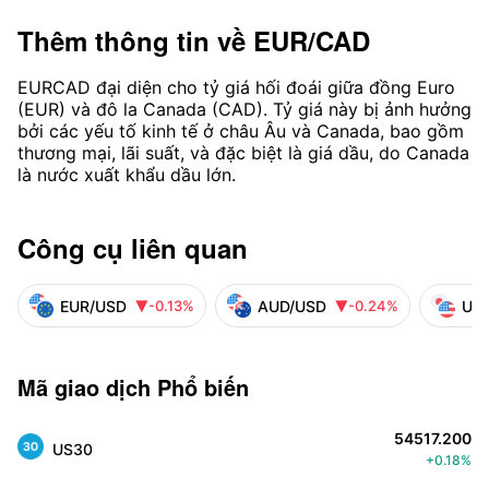
Thêm thông tin về
EUR/CAD
EURCAD đại diện cho tỷ giá hối đoái giữa đồng Euro
(EUR) và đô la Canada (CAD). Tỷ giá này bị ảnh hưởng
bởi các yếu tố kinh tế ở châu Âu và Canada, bao gồm
thương mại, lãi suất, và đặc biệt là giá dầu, do Canada
là nước xuất khẩu dầu lớn.
Công cụ liên quan
EUR/USD
AUD/USD
US
-0.13%
-0.24%


Mã giao dịch Phổ biến
54517.200
US30
+0.18%