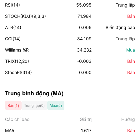
RSI(14)
55.095
Trung lập
STOCH(KDJ)(9,3,3)
71.984
Bán
ATR(14)
0.006
Biến động cao
CCI(14)
84.109
Trung lập
Williams %R
34.232
Mua
TRIX(12,20)
-0.003
Bán
StochRSI(14)
0.000
Bán
Trung bình động (MA)
Bán(1)
Trung lập(0)
Mua(5)
Các chỉ báo
Giá trị
Hướng
MA5
1.617
Bán