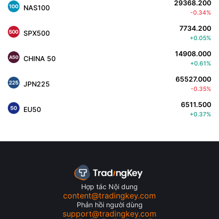
29368.200
NAS100
-0.34%
7734.200
SPX500
+0.05%
14908.000
CHINA 50
+0.61%
65527.000
JPN225
-0.35%
6511.500
EU50
+0.37%
Hợp tác Nội dung
content@tradingkey.com
Phản hồi người dùng
support@tradingkey.com