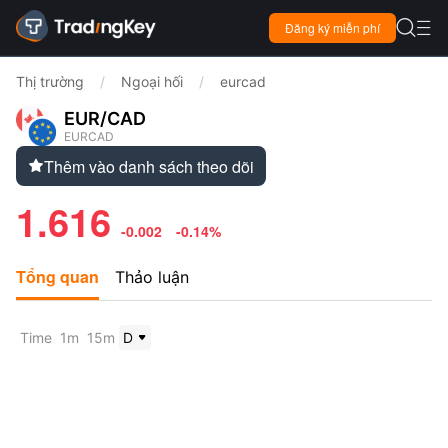

Đăng ký miễn phí

Thị trường
/
Ngoại hối
/
eurcad
EUR/CAD
EURCAD
Thêm vào danh sách theo dõi

1.616
-0.002
-0.14%
Tổng quan
Thảo luận
Time
1m
15m
D