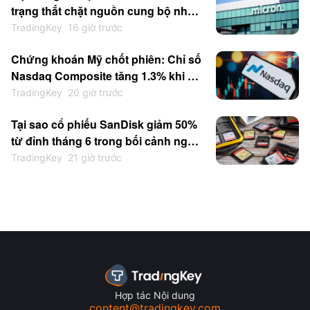
trạng thắt chặt nguồn cung bộ nhớ
kéo dài đến hết năm 2027 khi giá cổ
TradingKey
16 giờ trước
phiếu có thể quay lại mức 1.000
Chứng khoán Mỹ chốt phiên: Chỉ số
USD
Nasdaq Composite tăng 1.3% khi kỳ
vọng Fed tăng lãi suất hạ nhiệt; Cổ
TradingKey
20 giờ trước
phiếu chip nhớ bị bán tháo trong khi
Tại sao cổ phiếu SanDisk giảm 50%
nhóm phần mềm tăng điểm; SpaceX
từ đỉnh tháng 6 trong bối cảnh nghi
tăng vọt 15.83%
ngại về CapEx AI và sự cạnh tranh
TradingKey
21 giờ trước
gia tăng từ Trung Quốc
Hợp tác Nội dung
content@tradingkey.com