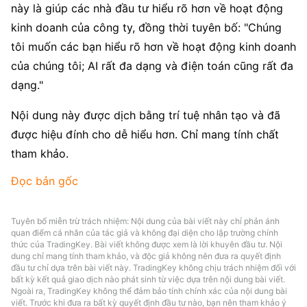
này là giúp các nhà đầu tư hiểu rõ hơn về hoạt động 
kinh doanh của công ty, đồng thời tuyên bố: "Chúng 
tôi muốn các bạn hiểu rõ hơn về hoạt động kinh doanh 
của chúng tôi; AI rất đa dạng và điện toán cũng rất đa 
dạng."
Nội dung này được dịch bằng trí tuệ nhân tạo và đã 
được hiệu đính cho dễ hiểu hơn. Chỉ mang tính chất 
tham khảo.
Đọc bản gốc
Tuyên bố miễn trừ trách nhiệm: Nội dung của bài viết này chỉ phản ánh
quan điểm cá nhân của tác giả và không đại diện cho lập trường chính
thức của TradingKey. Bài viết không được xem là lời khuyên đầu tư. Nội
dung chỉ mang tính tham khảo, và độc giả không nên đưa ra quyết định
đầu tư chỉ dựa trên bài viết này. TradingKey không chịu trách nhiệm đối với
bất kỳ kết quả giao dịch nào phát sinh từ việc dựa trên nội dung bài viết.
Ngoài ra, TradingKey không thể đảm bảo tính chính xác của nội dung bài
viết. Trước khi đưa ra bất kỳ quyết định đầu tư nào, bạn nên tham khảo ý