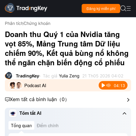

Đăng ký miễn phí

Phân tích
Chứng khoán
Doanh thu Quý 1 của Nvidia tăng
vọt 85%, Mảng Trung tâm Dữ liệu
chiếm 90%, Kết quả bùng nổ không
thể ngăn chặn biến động cổ phiếu
TradingKey
Tác giả
Yulia Zeng
21 Th05 2026 04:02
Podcast AI
04:13
Xem tất cả bình luận
（
0
）



Tóm tắt AI
Tổng quan
Điểm chính