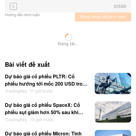
0
/
500
$
Hướng dẫn bình luận
Đăng nhập để bình luận
Đang tải...
Bài viết đề xuất
Dự báo giá cổ phiếu PLTR: Cổ
phiếu hướng tới mốc 200 USD trong
ngắn hạn sau khi kết quả kinh
TradingKey
11 giờ trước
doanh vượt kỳ vọng
Dự báo giá cổ phiếu SpaceX: Cổ
phiếu sụt giảm hơn 50% sau khi
niêm yết; liệu giá có chạm mức thấp
TradingKey
13 giờ trước
mới trong năm nay?
Dự báo giá cổ phiếu Micron: Tình