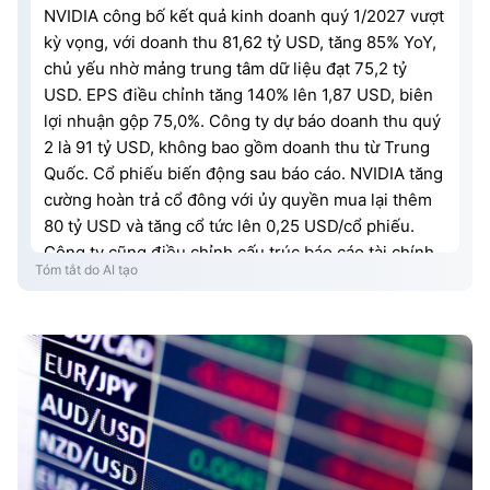
NVIDIA công bố kết quả kinh doanh quý 1/2027 vượt
kỳ vọng, với doanh thu 81,62 tỷ USD, tăng 85% YoY,
chủ yếu nhờ mảng trung tâm dữ liệu đạt 75,2 tỷ
USD. EPS điều chỉnh tăng 140% lên 1,87 USD, biên
lợi nhuận gộp 75,0%. Công ty dự báo doanh thu quý
2 là 91 tỷ USD, không bao gồm doanh thu từ Trung
Quốc. Cổ phiếu biến động sau báo cáo. NVIDIA tăng
cường hoàn trả cổ đông với ủy quyền mua lại thêm
80 tỷ USD và tăng cổ tức lên 0,25 USD/cổ phiếu.
Công ty cũng điều chỉnh cấu trúc báo cáo tài chính
Tóm tắt do AI tạo
thành hai nền tảng chính: Trung tâm dữ liệu và Điện
toán biên.