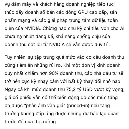
vụ đám mây và khách hàng doanh nghiệp tiếp tục 
thúc đẩy doanh số bán các dòng GPU cao cấp, sản 
phẩm mạng và các giải pháp trung tâm dữ liệu toàn 
diện của NVIDIA. Chừng nào chu kỳ chi tiêu vốn cho AI 
chưa hạ nhiệt đáng kể, khả năng chống chịu của 
doanh thu cốt lõi từ NVIDIA sẽ vẫn được duy trì.
Tuy nhiên, sự tập trung quá mức vào cơ cấu doanh thu 
cũng tiềm ẩn những rủi ro. Khi một đơn vị kinh doanh 
duy nhất chiếm hơn 90% doanh thu, các nhà đầu tư sẽ 
trở nên cực kỳ nhạy cảm với bất kỳ thay đổi nhỏ nào. 
Ngay cả khi mức doanh thu 75,2 tỷ USD vượt kỳ vọng, 
giá cổ phiếu vẫn có thể biến động do các mức tăng 
đã được "phản ánh vào giá" (priced-in) nếu tăng 
trưởng không đáp ứng được những dự báo lạc quan 
trước đó của thị trường.