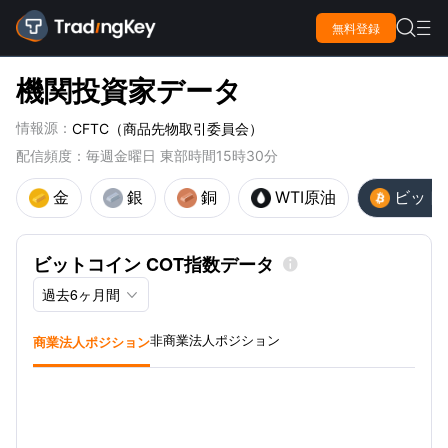

無料登録

機関投資家データ
情報源：
CFTC（商品先物取引委員会）
配信頻度：毎週金曜日 東部時間15時30分
金
銀
銅
WTI原油
ビット
ビットコイン COT指数データ

過去6ヶ月間

商業法人ポジション
非商業法人ポジション