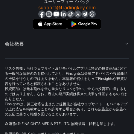
ユーザーフィードバック
support@tradingkey.com
会社概要

リスク告知：当社ウェブサイト及びモバイルアプリは特定の投資商品に関す
る一般的な情報のみを提供しており、Finsightsは金融アドバイスや投資商品
の推奨を行うものではありません。本情報の提供をもってFinsightsが投資助
言を行っていると解釈されることはありません。
投資商品には元本割れを含む重大なリスクが伴い、全ての投資家に適するも
のではありません。なお、過去の運用実績は将来の成果を保証するものでは
ありません。
Finsightsは、第三者広告主または提携先が当社ウェブサイト・モバイルアプ
リ上に広告を掲載することを許可する場合があり、これら広告主から広告へ
の反応に基づく報酬を受けることがあります。
© 著作権: FINSIGHTS MEDIA PTE. LTD. 無断複写・転載を禁じます。
利用規約
プライバシーポリシー
クッキーポリシー