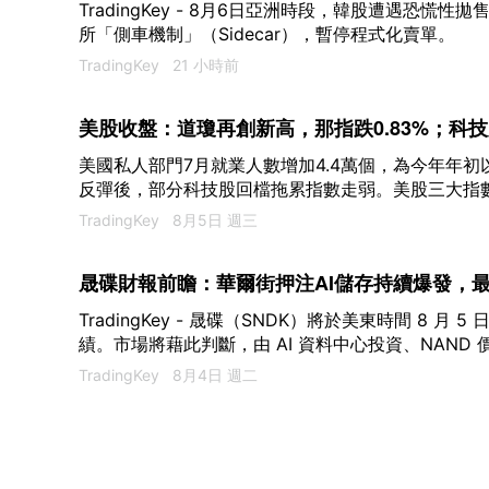
TradingKey - 8月6日亞洲時段，韓股遭遇恐慌性
所「側車機制」（Sidecar），暫停程式化賣單。
TradingKey
21 小時前
美股收盤：道瓊再創新高，那指跌0.83%；科
3.43%，SpaceX財報後跌13%
美國私人部門7月就業人數增加4.4萬個，為今年年
反彈後，部分科技股回檔拖累指數走弱。美股三大指
黃金股走強。截至收盤，道瓊指數漲0.49%，報5434
TradingKey
8月5日 週三
0.83%，報26363.44點；標普500指數跌0.17%，報7
晟碟財報前瞻：華爾街押注AI儲存持續爆發，最
TradingKey - 晟碟（SNDK）將於美東時間 8 月
績。市場將藉此判斷，由 AI 資料中心投資、NAN
期能否延續。
TradingKey
8月4日 週二