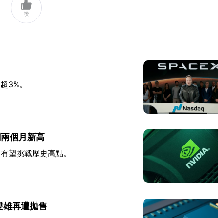

讚
超3%。
創兩個月新高
月有望挑戰歷史高點。
雙雄再遭拋售