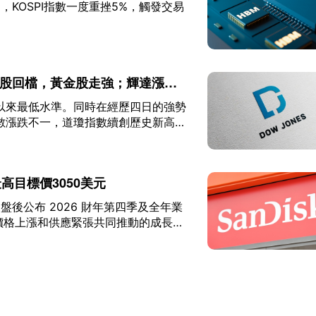
拋售，KOSPI指數一度重挫5%，觸發交易
技股回檔，黃金股走強；輝達漲
初以來最低水準。同時在經歷四日的強勢
數漲跌不一，道瓊指數續創歷史新高，
9.12點；那斯達克綜合指數跌
723.55點。
高目標價3050美元
 5 日盤後公布 2026 財年第四季及全年業
D 價格上漲和供應緊張共同推動的成長週