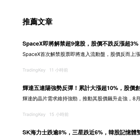
推薦文章
SpaceX即將解禁超9億股，股價不跌反漲超3%
SpaceX首次解禁股票即將進入流動盤，股價反而上漲
TradingKey
11 小時前
輝達五連陽強勢反彈！累計大漲超10%，股價
輝達的晶片需求維持強勁，推動其股價飆升走強，8
TradingKey
15 小時前
SK海力士跌逾8%，三星跌近6%，韓股記憶體