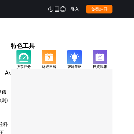



登入
免費註冊
特色工具
股票評分
財經日曆
智能策略
投資週報

發佈
準則)
通科
十五