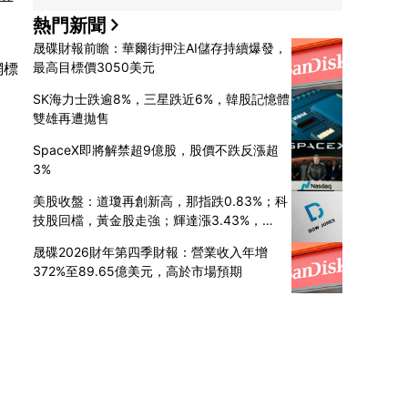
熱門新聞
晟碟財報前瞻：華爾街押注AI儲存持續爆發，
網標
最高目標價3050美元
SK海力士跌逾8%，三星跌近6%，韓股記憶體
雙雄再遭拋售
SpaceX即將解禁超9億股，股價不跌反漲超
3%
美股收盤：道瓊再創新高，那指跌0.83%；科
技股回檔，黃金股走強；輝達漲3.43%，
SpaceX財報後跌13%
晟碟2026財年第四季財報：營業收入年增
372%至89.65億美元，高於市場預期