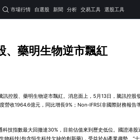
市場行情
自選股
新聞
分析
交易工具
選股工具

股、藥明生物逆市飄紅
，騰訊控股、藥明生物逆市飄紅。消息面上，5月13日，騰訊控股
收1964.6億元，同比增長9%；Non-IFRS(非國際財務報告
通科技指數最大回撤達30%，目前估值來到歷史低位。國證港股
物科技(包含恒生科技欠缺的創新藥)，受益於AI產業趨勢、“