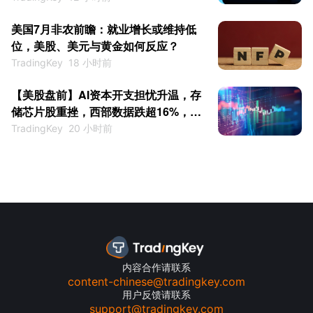
美国7月非农前瞻：就业增长或维持低
位，美股、美元与黄金如何反应？
TradingKey
18 小时前
【美股盘前】AI资本开支担忧升温，存
储芯片股重挫，西部数据跌超16%，闪
迪跌超10%
TradingKey
20 小时前
内容合作请联系
content-chinese@tradingkey.com
用户反馈请联系
support@tradingkey.com