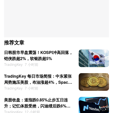
推荐文章
日韩股市早盘震荡！KOSPI冲高回落，
铠侠跌超2%，软银跌超5%
TradingKey
7 小时前
TradingKey 每日市场简报：中东紧张
局势施压美股，布油涨超4%，SpaceX
解禁日大涨逾6%
TradingKey
7 小时前
美股收盘：道指跌0.85%止步五日连
升；记忆体股受挫，闪迪绩后跌6%，
西部数据跌13%
TradingKey
12 小时前