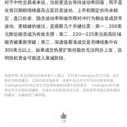
对于中性交易者来说，当前更适合等待波动率回落，而不是
在首日期权情绪最高点盲目卖波动。上市初期定价尚未稳
定，盘口价差、隐含波动率和做市商对冲行为都会造成异常
波动。更稳健的做法，是观察几个关键位置：第一，200美
元附近能否成为有效支撑；第二，220—225美元前高区域
能否被重新突破；第三，深虚值看涨成交是否继续集中在
300美元以上。如果成交热度扩散但股价无法同步上攻，说
明投机资金可能进入衰减阶段。
免责声明: 本文内容仅代表作者个人观点，不代表Tradingkey官方立场，也不
能作为投资建议。文章内容仅做参考，读者不应以本文作为任何投资依据。
Tradingkey对任何以本文为交易依据的结果不承担责任。 Tradingkey亦不能
保证本文内容的准确性。在做出任何投资决定之前，您应该寻求独立财务顾问
的建议，以确保您了解风险。

点赞