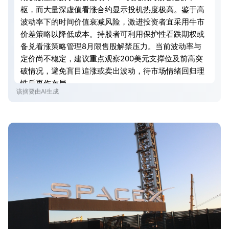
枢，而大量深虚值看涨合约显示投机热度极高。鉴于高
波动率下的时间价值衰减风险，激进投资者宜采用牛市
价差策略以降低成本。持股者可利用保护性看跌期权或
备兑看涨策略管理8月限售股解禁压力。当前波动率与
定价尚不稳定，建议重点观察200美元支撑位及前高突
破情况，避免盲目追涨或卖出波动，待市场情绪回归理
性后再作布局。
该摘要由AI生成