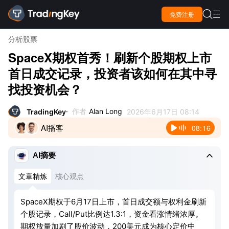

免费注册

分析
股票
SpaceX期权首秀！刷新个股期权上市
首日成交记录，投资者该如何在其中寻
找投资机会？
作者
Alan Long
TradingKey
2026年6月17日 08:14
AI播客
08:16

AI摘要
文章精炼
核心观点
SpaceX期权于6月17日上市，首日成交额与权利金刷新
个股记录，Call/Put比例达1.3:1，资金看涨情绪浓厚。
期权放量加剧了股价波动，200美元成为核心定价中