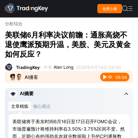

免费注册

分析
综合
美联储6月利率决议前瞻：通胀高烧不
退使鹰派预期升温，美股、美元及黄金
如何反应？
作者
Alan Long
TradingKey
2026年6月14日 04:00
AI播客
08:04

AI摘要
文章精炼
核心观点
美联储将于美东时间6月16日至17日召开FOMC会议，
市场普遍预计将维持利率在3.50%-3.75%区间不变。然
而，近期公布的强劲非农就业数据和上升的CPI通胀数