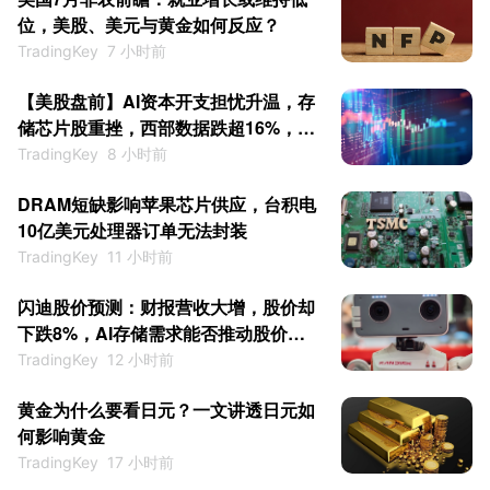
位，美股、美元与黄金如何反应？
TradingKey
7 小时前
【美股盘前】AI资本开支担忧升温，存
储芯片股重挫，西部数据跌超16%，闪
迪跌超10%
TradingKey
8 小时前
DRAM短缺影响苹果芯片供应，台积电
10亿美元处理器订单无法封装
TradingKey
11 小时前
闪迪股价预测：财报营收大增，股价却
下跌8%，AI存储需求能否推动股价继
续上涨？
TradingKey
12 小时前
黄金为什么要看日元？一文讲透日元如
何影响黄金
TradingKey
17 小时前