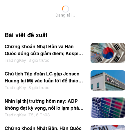
Đang tải...
Bài viết đề xuất
Chứng khoán Nhật Bản và Hàn
Quốc đóng cửa giảm điểm; Kospi
giảm 0,6%, SK Hynix giảm gần 5%,
TradingKey
3 giờ trước
SoftBank giảm hơn 2%
Chủ tịch Tập đoàn LG gặp Jensen
Huang tại Mỹ vào tuần tới để thảo
luận về AI vật lý và việc thu mua
TradingKey
8 giờ trước
chip Blackwell
Nhìn lại thị trường hôm nay: ADP
không đạt kỳ vọng, nỗi lo lạm phát
đình trệ gia tăng; SanDisk & WDC
TradingKey
T5, 6 Th08
lao dốc sau giờ giao dịch; Vàng trở
Chứng khoán Nhật Bản, Hàn Quốc
lại trên mức 4200 USD