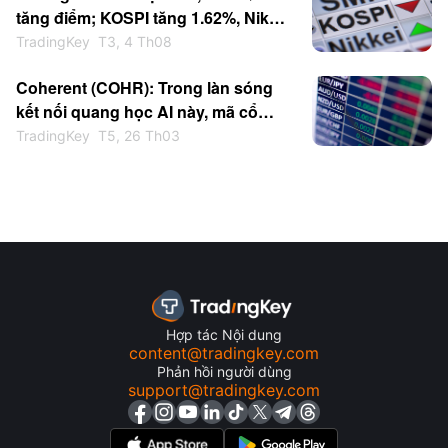
tăng điểm; KOSPI tăng 1.62%, Nikkei
225 tăng 0.32%, Kioxia tăng vọt gần
TradingKey
T3, 4 Th08
6%
Coherent (COHR): Trong làn sóng
kết nối quang học AI này, mã cổ
phiếu nào đáng được quan tâm
TradingKey
T5, 26 Th03
hơn, COHR hay LITE?
Hợp tác Nội dung
content@tradingkey.com
Phản hồi người dùng
support@tradingkey.com