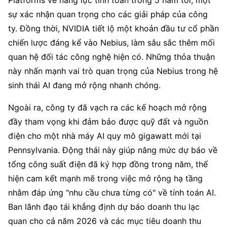
Platforms về năng lực tính toán trong 5 năm tới, một
sự xác nhận quan trọng cho các giải pháp của công
ty. Đồng thời, NVIDIA tiết lộ một khoản đầu tư cổ phần
chiến lược đáng kể vào Nebius, làm sâu sắc thêm mối
quan hệ đối tác công nghệ hiện có. Những thỏa thuận
này nhấn mạnh vai trò quan trọng của Nebius trong hệ
sinh thái AI đang mở rộng nhanh chóng.
Ngoài ra, công ty đã vạch ra các kế hoạch mở rộng
đầy tham vọng khi đảm bảo được quỹ đất và nguồn
điện cho một nhà máy AI quy mô gigawatt mới tại
Pennsylvania. Động thái này giúp nâng mức dự báo về
tổng công suất điện đã ký hợp đồng trong năm, thể
hiện cam kết mạnh mẽ trong việc mở rộng hạ tầng
nhằm đáp ứng "nhu cầu chưa từng có" về tính toán AI.
Ban lãnh đạo tái khẳng định dự báo doanh thu lạc
quan cho cả năm 2026 và các mục tiêu doanh thu