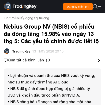

Đăng ký miễn phí

Tin tức
Khuấy động thị trường
Nebius Group NV (NBIS) cổ phiếu
đã đóng tăng 15.98% vào ngày 13
thg 5: Các yếu tố chính được tiết lộ
TradingKey
13 Th05 2026 20:15
Xem tất cả bình luận
（
0
）


• Lợi nhuận và doanh thu của NBIS vượt kỳ vọng,
nhờ sự thúc đẩy từ mảng AI Cloud.
• NBIS đã giành được hợp đồng trị giá nhiều tỷ
USD và khoản đầu tư cổ phần từ NVIDIA.
• NBIS công bố kế hoạch mở rộng cho một nhà