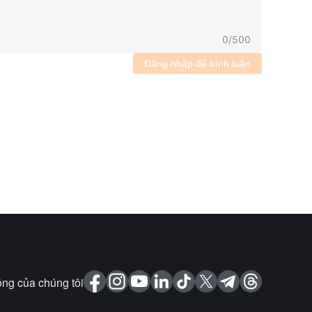
0
/
500
Đăng nhập để bình luận
ng của chúng tôi