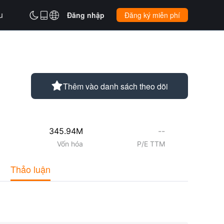
u



Đăng nhập
Đăng ký miễn phí

Thêm vào danh sách theo dõi
345.94M
--
Vốn hóa
P/E TTM
Thảo luận