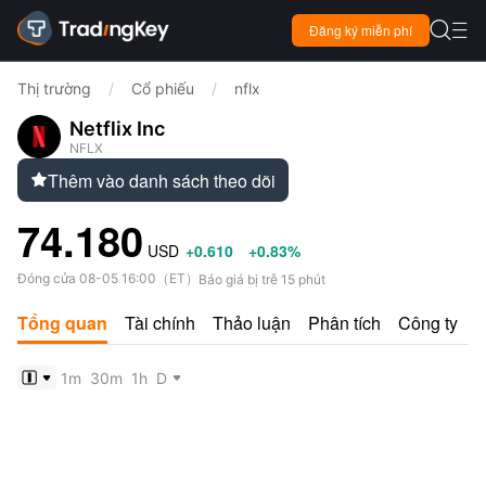

Đăng ký miễn phí

Thị trường
/
Cổ phiếu
/
nflx
Netflix Inc
NFLX
Thêm vào danh sách theo dõi

74.180
USD
+0.610
+0.83%
Đóng cửa
08-05 16:00
（
ET
）
Báo giá bị trễ 15 phút
Tổng quan
Tài chính
Thảo luận
Phân tích
Công ty
1m
30m
1h
D