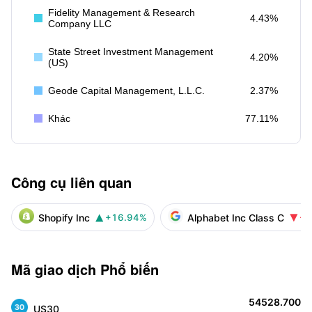
Fidelity Management & Research
4.43%
Company LLC
State Street Investment Management
4.20%
(US)
Geode Capital Management, L.L.C.
2.37%
Khác
77.11%
Công cụ liên quan
Shopify Inc
Alphabet Inc Class C
+16.94%
-4


Mã giao dịch Phổ biến
54528.700
US30