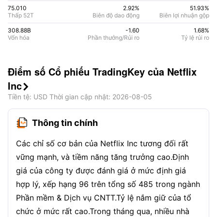
75.010
2.92%
51.93
%
Thấp 52T
Biên độ dao động
Biên lợi nhuận gộp
308.88B
-1.60
1.68
%
Vốn hóa
Phần thưởng/Rủi ro
Tỷ lệ rủi ro
Điểm số Cổ phiếu TradingKey của Netflix
Inc

Tiền tệ
: USD
Thời gian cập nhật
:
2026-08-05
Thông tin chính
Các chỉ số cơ bản của Netflix Inc tương đối rất
vững mạnh, và tiềm năng tăng trưởng cao.Định
giá của công ty được đánh giá ở mức định giá
hợp lý, xếp hạng 96 trên tổng số 485 trong ngành
Phần mềm & Dịch vụ CNTT.Tỷ lệ nắm giữ của tổ
chức ở mức rất cao.Trong tháng qua, nhiều nhà