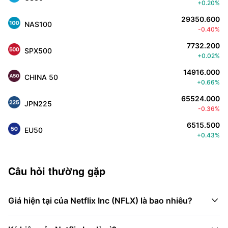
+0.20%
29350.600
NAS100
-0.40%
7732.200
SPX500
+0.02%
14916.000
CHINA 50
+0.66%
65524.000
JPN225
-0.36%
6515.500
EU50
+0.43%
Câu hỏi thường gặp

Giá hiện tại của Netflix Inc (NFLX) là bao nhiêu?