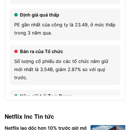
technology and utilizing third-party cloud computing,
Định giá quá thấp
technology and other services. The Company is also
engaged in scaling its own studio operations to produce
PE gần nhất của công ty là 23.49, ở mức thấp
original content.
trong 3 năm qua.
Bán ra của Tổ chức
Số lượng cổ phiếu do các tổ chức nắm giữ
mới nhất là 3.54B, giảm 2.87% so với quý
trước.
Nắm giữ bởi Tom Russo
Nhà đầu tư ngôi sao Tom Russo nắm giữ
6.18M cổ phiếu này.
Netflix Inc
Tin tức
Netflix lao dốc hơn 10% trước giờ mở