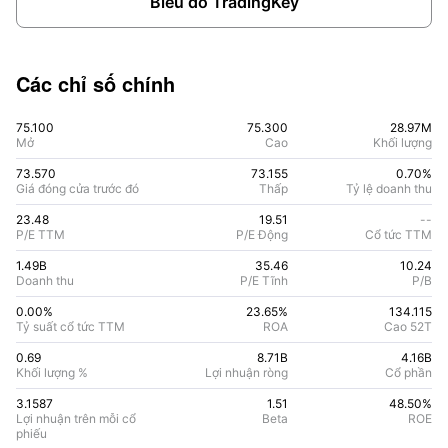
Biểu đồ TradingKey
Các chỉ số chính
75.100
75.300
28.97M
Mở
Cao
Khối lượng
73.570
73.155
0.70%
Giá đóng cửa trước đó
Thấp
Tỷ lệ doanh thu
23.48
19.51
--
P/E TTM
P/E Động
Cổ tức TTM
1.49B
35.46
10.24
Doanh thu
P/E Tĩnh
P/B
0.00%
23.65
%
134.115
Tỷ suất cổ tức TTM
ROA
Cao 52T
0.69
8.71B
4.16B
Khối lượng %
Lợi nhuận ròng
Cổ phần
3.1587
1.51
48.50
%
Lợi nhuận trên mỗi cổ
Beta
ROE
phiếu