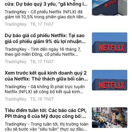
Hoạt động Thị trường Cao
cửa: Dự báo quý 3 yếu, "gã khổng lồ"
phát trực tuyến đối mặt thử thách
TradingKey - Cổ phiếu Netflix (NFLX) đã
Công ty được nhiều nhà đầu tư quan tâm, với
tăng trưởng thuê bao
giảm tới 10,5% trong phiên giao dịch tiền
tỷ lệ quay vòng trung bình trong 20 ngày là
thị trường sau khi doanh thu quý III và dự
TradingKey
T6, 17 Th07
báo lợi nhuận của công ty đều không đạt
1.51.
kỳ vọng của thị trường, làm dấy lên những
Dự báo giá cổ phiếu Netflix: Tại sao
lo ngại mới của nhà đầu tư về triển vọng
giá cổ phiếu giảm 9% dù lợi nhuận
tăng trưởng.
Quý 2 tăng trưởng? Liệu giá cổ phiếu
TradingKey - Tính đến ngày 16 tháng 7,
có còn tăng?
theo giờ miền Đông, cổ phiếu Netflix
(NFLX) được ghi nhận lần cuối ở mức
TradingKey
T6, 17 Th07
74,35 USD, tăng 0,91% trong ngày và
chạm mức cao nhất trong phiên là 74,68
Xem trước kết quả kinh doanh quý 2
USD. Tuy nhiên, giá cổ phiếu đã lao dốc
của Netflix: Thử thách giữa bối cảnh
9,05% trong phiên giao dịch ngoài giờ sau
khi công ty công bố báo cáo kết quả kinh
giá cổ phiếu trì trệ, mức độ tương tác
TradingKey - Gã khổng lồ phát trực tuyến
doanh quý 2.
của người dùng và mảng kinh doanh
Netflix (NFLX) sẽ công bố kết quả kinh
quảng cáo trở thành yếu tố then
doanh quý 2 năm 2026 sau khi thị trường
TradingKey
T5, 16 Th07
Mỹ đóng cửa vào thứ Năm. Sau một năm
chốt
liên tục điều chỉnh giá cổ phiếu, báo cáo
Tiêu điểm tuần tới: Các báo cáo CPI,
thu nhập này không chỉ xoay quanh hiệu
PPI tháng 6 của Mỹ được công bố:
suất hàng quý mà còn được thị trường coi
là một phép thử quan trọng về việc liệu
Mùa báo cáo kết quả kinh doanh quý
TradingKey - Trong tuần tới, thị trường toàn
logic tăng trưởng của Netflix có còn
2 của chứng khoán Mỹ chính thức
cầu sẽ bước vào "siêu tuần" thực sự đầu
nguyên vẹn hay không.