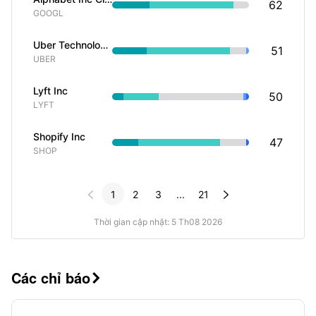
62
GOOGL
Uber Technologies Inc
51
UBER
Lyft Inc
50
LYFT
Shopify Inc
47
SHOP


1
2
3
...
21
Thời gian cập nhật: 5 Th08 2026
Các chỉ báo
