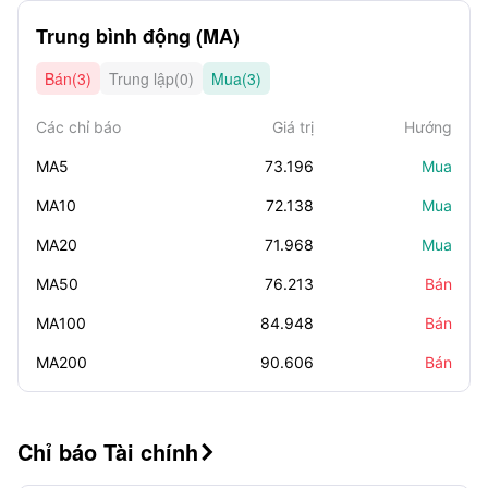
Trung bình động (MA)
Bán(3)
Trung lập(0)
Mua(3)
Các chỉ báo
Giá trị
Hướng
MA5
73.196
Mua
MA10
72.138
Mua
MA20
71.968
Mua
MA50
76.213
Bán
MA100
84.948
Bán
MA200
90.606
Bán
Chỉ báo Tài chính
