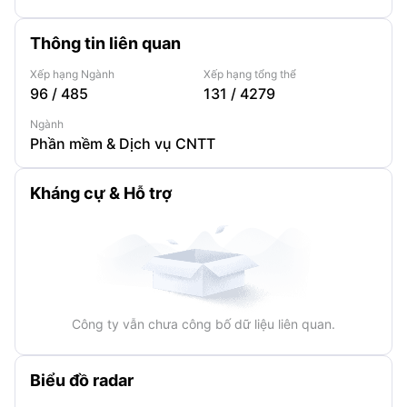
Thông tin liên quan
Xếp hạng Ngành
Xếp hạng tổng thể
96
/
485
131
/
4279
Ngành
Phần mềm & Dịch vụ CNTT
Kháng cự & Hỗ trợ
Công ty vẫn chưa công bố dữ liệu liên quan.
Biểu đồ radar