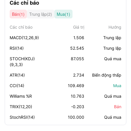
Các chỉ báo
Bán(1)
Trung lập(2)
Mua(1)
Các chỉ báo
Giá trị
Hướng
MACD(12,26,9)
1.506
Trung lập
RSI(14)
52.545
Trung lập
STOCH(KDJ)
87.055
Quá mua
(9,3,3)
ATR(14)
2.734
Biến động thấp
CCI(14)
109.469
Mua
Williams %R
10.763
Quá mua
TRIX(12,20)
-0.203
Bán
StochRSI(14)
100.000
Quá mua