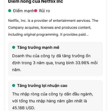
Điểm nóng của Netflix Inc
Điểm mạnh
Rủi ro
Netflix, Inc. is a provider of entertainment services. The
Company acquires, licenses and produces content,
including original programming. It provides paid
memberships in over 190 countries offering television (TV)
Tăng trưởng mạnh mẽ
series, films and games across a variety of genres and
languages. It allows members to play, pause and resume
Doanh thu của công ty đã tăng trưởng ổn
watching as much as they want, anytime, anywhere, and
định trong 3 năm qua, trung bình 33.98% mỗi
can change their plans at any time. The Company offers
năm.
members the ability to receive streaming content through
a host of Internet-connected devices, including TVs,
Tăng trưởng lợi nhuận cao
digital video players, TV set-top boxes and mobile
Thu nhập ròng của công ty dẫn đầu ngành,
devices. It is engaged in scaling its streaming service,
với tổng thu nhập hàng năm gần nhất là
such as introducing games and advertising on its service,
45.18B USD.
as well as offering live programming. It is developing