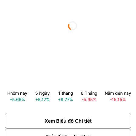
Hhôm nay
5 Ngày
1 tháng
6 Tháng
Năm đến nay
+5.66%
+5.17%
+9.77%
-5.95%
-15.15%
Xem Biểu đồ Chi tiết