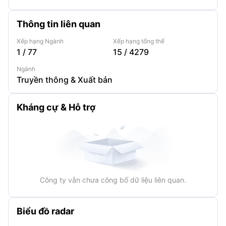
Thông tin liên quan
Xếp hạng Ngành
Xếp hạng tổng thể
1
/
77
15
/
4279
Ngành
Truyền thông & Xuất bản
Kháng cự & Hỗ trợ
Công ty vẫn chưa công bố dữ liệu liên quan.
Biểu đồ radar