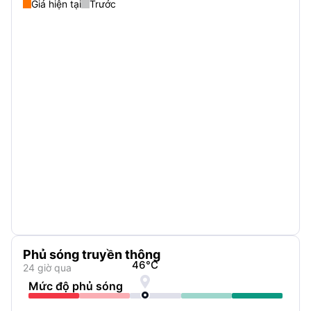
Giá hiện tại
Trước
Phủ sóng truyền thông
46
°C
24 giờ qua

Mức độ phủ sóng