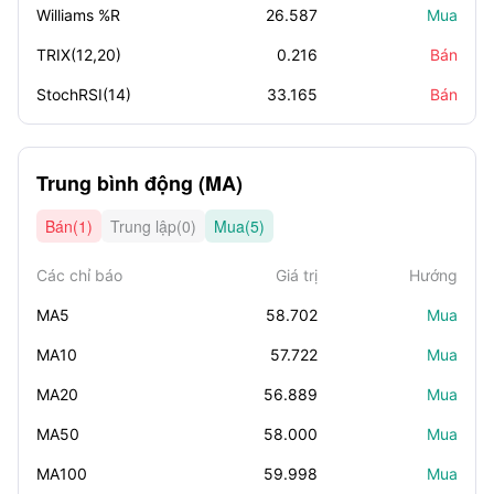
Williams %R
26.587
Mua
TRIX(12,20)
0.216
Bán
StochRSI(14)
33.165
Bán
Trung bình động (MA)
Bán(1)
Trung lập(0)
Mua(5)
Các chỉ báo
Giá trị
Hướng
MA5
58.702
Mua
MA10
57.722
Mua
MA20
56.889
Mua
MA50
58.000
Mua
MA100
59.998
Mua