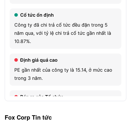
Tubi, approximately 29 full power broadcast television
Cổ tức ổn định
stations, including 11 duopolies, and other digital
platforms. The FOX Studio Lot provides television and film
Công ty đã chi trả cổ tức đều đặn trong 5
production services. Credible is a United States consumer
năm qua, với tỷ lệ chi trả cổ tức gần nhất là
finance marketplace.
10.87%.
Định giá quá cao
PE gần nhất của công ty là 15.14, ở mức cao
trong 3 năm.
Bán ra của Tổ chức
Số lượng cổ phiếu do các tổ chức nắm giữ
mới nhất là 246.92M, giảm 1.79% so với quý
Fox Corp
Tin tức
trước.