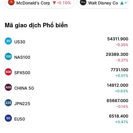
McDonald's Corp
Walt Disney Co
-0.10%
+1.


Mã giao dịch Phổ biến
54311.900
US30
-0.20%
29389.300
NAS100
-0.27%
7731.100
SPX500
+0.01%
14912.000
CHINA 50
+0.63%
65667.000
JPN225
-0.14%
6518.400
EU50
+0.47%