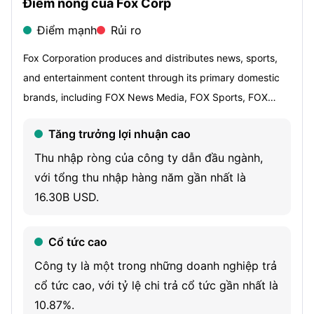
Điểm nóng của Fox Corp
Điểm mạnh
Rủi ro
Fox Corporation produces and distributes news, sports,
and entertainment content through its primary domestic
brands, including FOX News Media, FOX Sports, FOX
Entertainment, FOX Television Stations and Tubi Media
Tăng trưởng lợi nhuận cao
Group. Its operating segments include Cable Network
Programming, Television, Credible and the FOX Studio
Thu nhập ròng của công ty dẫn đầu ngành,
Lot. Cable Network Programming produces and licenses
với tổng thu nhập hàng năm gần nhất là
news and sports content distributed through traditional
16.30B USD.
cable television systems, direct broadcast satellite
operators and telecommunication companies, virtual
Cổ tức cao
multi-channel video programming distributors and other
Công ty là một trong những doanh nghiệp trả
digital platforms. Television produces, acquires, markets
cổ tức cao, với tỷ lệ chi trả cổ tức gần nhất là
and distributes programming through the FOX broadcast
10.87%.
network, advertising supported video-on-demand service