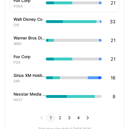
Fox Corp
21
FOXA
Walt Disney Co
33
DIS
Warner Bros Discovery Inc
21
WBD
Fox Corp
21
FOX
Sirius XM Holdings Inc
16
SIRI
Nexstar Media Group Inc
8
NXST


1
2
3
4
Thời gian cập nhật: 5 Th08 2026