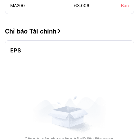
MA200
63.006
Bán
Chỉ báo Tài chính

EPS
Công ty vẫn chưa công bố dữ liệu liên quan.