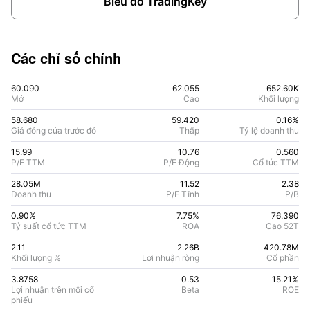
Biểu đồ TradingKey
Các chỉ số chính
60.090
62.055
652.60K
Mở
Cao
Khối lượng
58.680
59.420
0.16%
Giá đóng cửa trước đó
Thấp
Tỷ lệ doanh thu
15.99
10.76
0.560
P/E TTM
P/E Động
Cổ tức TTM
28.05M
11.52
2.38
Doanh thu
P/E Tĩnh
P/B
0.90%
7.75
%
76.390
Tỷ suất cổ tức TTM
ROA
Cao 52T
2.11
2.26B
420.78M
Khối lượng %
Lợi nhuận ròng
Cổ phần
3.8758
0.53
15.21
%
Lợi nhuận trên mỗi cổ
Beta
ROE
phiếu