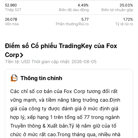
52.960
4.49%
35.03
%
Thấp 52T
Biên độ dao động
Biên lợi nhuận gộp
26.07B
5.77
1.72
%
Vốn hóa
Phần thưởng/Rủi ro
Tỷ lệ rủi ro
Điểm số Cổ phiếu TradingKey của Fox
Corp

Tiền tệ
: USD
Thời gian cập nhật
:
2026-08-05
Thông tin chính
Các chỉ số cơ bản của Fox Corp tương đối rất
vững mạnh, và tiềm năng tăng trưởng cao.Định
giá của công ty được đánh giá ở mức định giá
hợp lý, xếp hạng 1 trên tổng số 77 trong ngành
Truyền thông & Xuất bản.Tỷ lệ nắm giữ của tổ
chức ở mức rất cao.Trong tháng qua, nhiều nhà