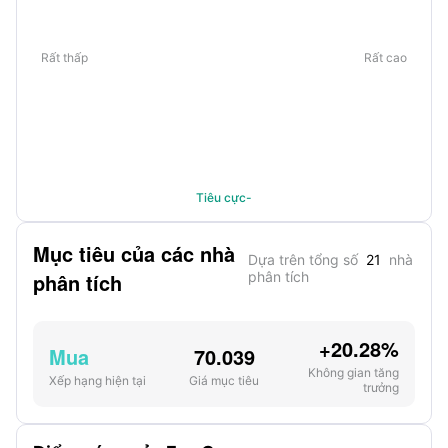
Rất thấp
Rất cao
Tiêu cực-
Mục tiêu của các nhà
Dựa trên tổng số
21
nhà
phân tích
phân tích
+20.28%
Mua
70.039
Không gian tăng
Xếp hạng hiện tại
Giá mục tiêu
trưởng