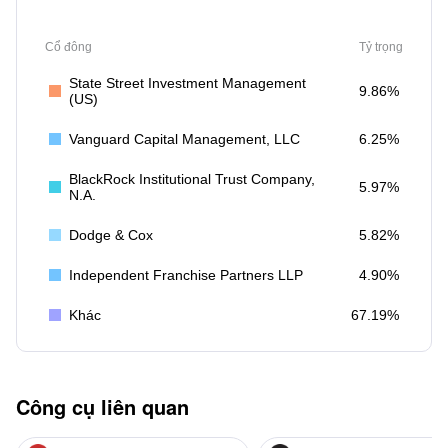
Cổ đông
Tỷ trọng
State Street Investment Management
9.86%
(US)
Vanguard Capital Management, LLC
6.25%
BlackRock Institutional Trust Company,
5.97%
N.A.
Dodge & Cox
5.82%
Independent Franchise Partners LLP
4.90%
Khác
67.19%
Công cụ liên quan