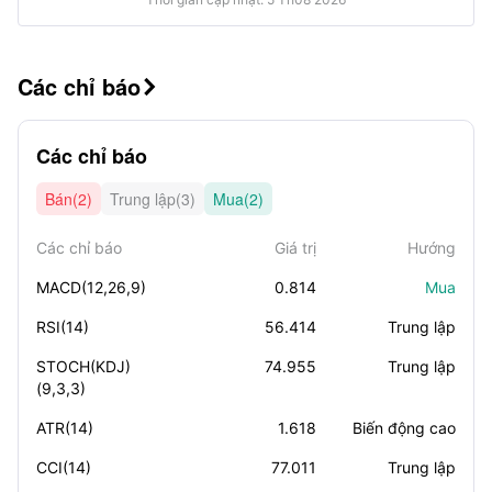
Các chỉ báo

Các chỉ báo
Bán(2)
Trung lập(3)
Mua(2)
Các chỉ báo
Giá trị
Hướng
MACD(12,26,9)
0.814
Mua
RSI(14)
56.414
Trung lập
STOCH(KDJ)
74.955
Trung lập
(9,3,3)
ATR(14)
1.618
Biến động cao
CCI(14)
77.011
Trung lập