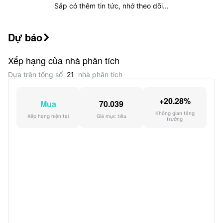
Sắp có thêm tin tức, nhớ theo dõi...
Nắm giữ bởi Donald Yacktman
Dự báo
Nhà đầu tư ngôi sao Donald Yacktman nắm

giữ 6.02M cổ phiếu này.
Xếp hạng của nhà phân tích
Dựa trên tổng số
21
nhà phân tích
Hoạt động Thị trường Thấp
Công ty được ít nhà đầu tư quan tâm, với tỷ
+20.28%
Mua
70.039
lệ quay vòng trung bình trong 20 ngày là 0.17.
Không gian tăng
Xếp hạng hiện tại
Giá mục tiêu
trưởng