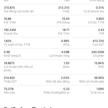
Mở
Cao
Khối lượng
315.870
313.310
0.51%
Giá đóng cửa trước đó
Thấp
Tỷ lệ doanh thu
16.88
15.45
5.800
P/E TTM
P/E Động
Cổ tức TTM
192.34M
18.71
2.42
Doanh thu
P/E Tĩnh
P/B
1.82%
4.99
%
413.700
Tỷ suất cổ tức TTM
ROA
Cao 52T
0.90
4.09B
240.00M
Khối lượng %
Lợi nhuận ròng
Cổ phần
18.8675
1.30
15.84
%
Lợi nhuận trên mỗi cổ
Beta
ROE
phiếu
214.820
2.02%
56.95
%
Thấp 52T
Biên độ dao động
Biên lợi nhuận gộp
75.37B
0.22
1.69
%
Vốn hóa
Phần thưởng/Rủi ro
Tỷ lệ rủi ro