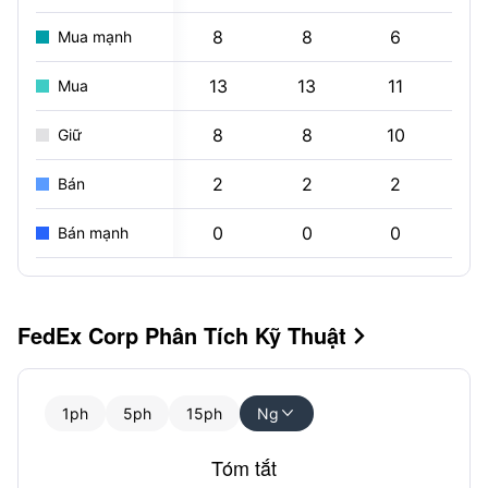
8
8
6
Mua mạnh
13
13
11
1
Mua
8
8
10
1
Giữ
2
2
2
Bán
0
0
0
Bán mạnh
FedEx Corp Phân Tích Kỹ Thuật

1ph
5ph
15ph
Ng

Tóm tắt