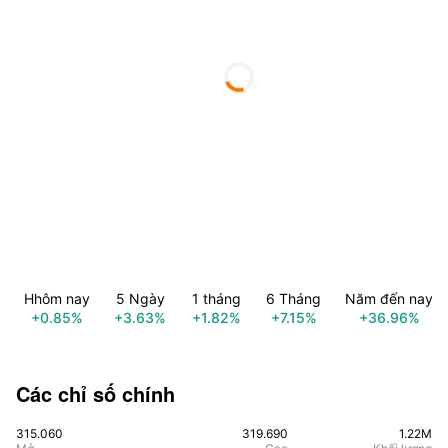
Hhôm nay
5 Ngày
1 tháng
6 Tháng
Năm đến nay
+0.85%
+3.63%
+1.82%
+7.15%
+36.96%
Các chỉ số chính
315.060
319.690
1.22M