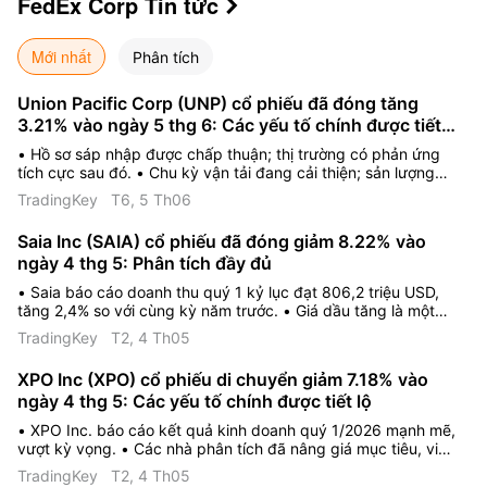
FedEx Corp
Tin tức

Mới nhất
Phân tích
Union Pacific Corp (UNP) cổ phiếu đã đóng tăng
3.21% vào ngày 5 thg 6: Các yếu tố chính được tiết
lộ
• Hồ sơ sáp nhập được chấp thuận; thị trường có phản ứng
tích cực sau đó. • Chu kỳ vận tải đang cải thiện; sản lượng
quốc tế và nội địa đều tăng. • Các nhà phân tích duy trì
TradingKey
T6, 5 Th06
khuyến nghị "Mua ở mức trung bình" với tiềm năng tăng giá.
Saia Inc (SAIA) cổ phiếu đã đóng giảm 8.22% vào
ngày 4 thg 5: Phân tích đầy đủ
• Saia báo cáo doanh thu quý 1 kỷ lục đạt 806,2 triệu USD,
tăng 2,4% so với cùng kỳ năm trước. • Giá dầu tăng là một
trở ngại lớn đối với biên lợi nhuận hoạt động của Saia. • Tâm
TradingKey
T2, 4 Th05
lý của các nhà phân tích đang có sự trái chiều, với xếp hạng
đồng thuận đối với Saia là "Nắm giữ".
XPO Inc (XPO) cổ phiếu di chuyển giảm 7.18% vào
ngày 4 thg 5: Các yếu tố chính được tiết lộ
• XPO Inc. báo cáo kết quả kinh doanh quý 1/2026 mạnh mẽ,
vượt kỳ vọng. • Các nhà phân tích đã nâng giá mục tiêu, viện
dẫn hiệu quả hoạt động của mảng vận chuyển hàng lẻ (LTL)
TradingKey
T2, 4 Th05
và tăng trưởng năng suất. • Những lo ngại về định giá và