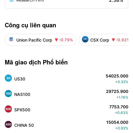
2.38%
Công cụ liên quan
Union Pacific Corp
CSX Corp
-0.79%
-0.92%


Mã giao dịch Phổ biến
54025.000
US30
+0.32%
29725.900
NAS100
+1.16%
7753.700
SPX500
+0.63%
15054.000
CHINA 50
+0.92%