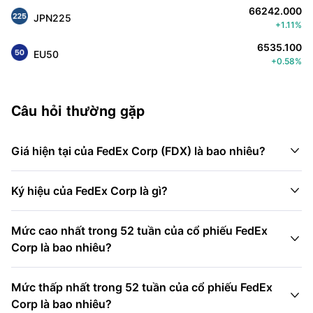
66242.000
JPN225
+1.11%
6535.100
EU50
+0.58%
Câu hỏi thường gặp

Giá hiện tại của FedEx Corp (FDX) là bao nhiêu?

Ký hiệu của FedEx Corp là gì?
Mức cao nhất trong 52 tuần của cổ phiếu FedEx

Corp là bao nhiêu?
Mức thấp nhất trong 52 tuần của cổ phiếu FedEx

Corp là bao nhiêu?