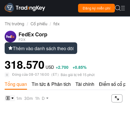

Đăng ký miễn phí

Thị trường
/
Cổ phiếu
/
fdx
FedEx Corp
FDX
Thêm vào danh sách theo dõi

318.570
USD
+2.700
+0.85%
Đóng cửa
08-07 16:00
（
ET
）
Báo giá bị trễ 15 phút
Tổng quan
Tin tức & Phân tích
Tài chính
Điểm số cổ ph

1m
30m
1h
D