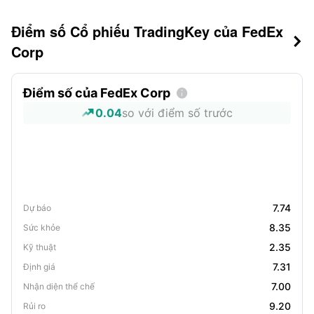
Điểm số Cổ phiếu TradingKey của FedEx

Corp
Điểm số của FedEx Corp

0.04
so với điểm số trước
7.74
Dự báo
8.35
Sức khỏe
2.35
Kỹ thuật
7.31
Định giá
7.00
Nhận diện thể chế
9.20
Rủi ro