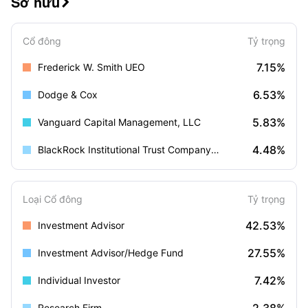
Sở hữu

Cổ đông
Tỷ trọng
7.15%
Frederick W. Smith UEO
6.53%
Dodge & Cox
5.83%
Vanguard Capital Management, LLC
4.48%
BlackRock Institutional Trust Company, N.A.
Loại Cổ đông
Tỷ trọng
42.53%
Investment Advisor
27.55%
Investment Advisor/Hedge Fund
7.42%
Individual Investor
Research Firm