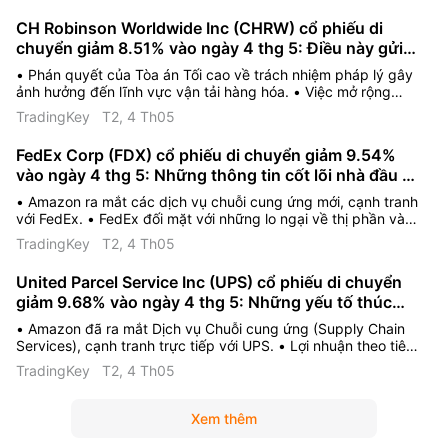
việc điều chỉnh dự báo lợi nhuận có thể tác động đến cổ
CH Robinson Worldwide Inc (CHRW) cổ phiếu di
phiếu.
chuyển giảm 8.51% vào ngày 4 thg 5: Điều này gửi
đi tín hiệu gì?
• Phán quyết của Tòa án Tối cao về trách nhiệm pháp lý gây
ảnh hưởng đến lĩnh vực vận tải hàng hóa. • Việc mở rộng
chuỗi cung ứng của Amazon tạo ra mối đe dọa cạnh tranh
TradingKey
T2, 4 Th05
mới. • Kết quả kinh doanh quý 1 khả quan bị lu mờ bởi các rủi
ro trong ngành và áp lực cạnh tranh.
FedEx Corp (FDX) cổ phiếu di chuyển giảm 9.54%
vào ngày 4 thg 5: Những thông tin cốt lõi nhà đầu tư
cần biết
• Amazon ra mắt các dịch vụ chuỗi cung ứng mới, cạnh tranh
với FedEx. • FedEx đối mặt với những lo ngại về thị phần và
khả năng định giá. • Chi phí nhân công tăng cao cũng gây áp
TradingKey
T2, 4 Th05
lực lên hoạt động của FedEx.
United Parcel Service Inc (UPS) cổ phiếu di chuyển
giảm 9.68% vào ngày 4 thg 5: Những yếu tố thúc
đẩy biến động
• Amazon đã ra mắt Dịch vụ Chuỗi cung ứng (Supply Chain
Services), cạnh tranh trực tiếp với UPS. • Lợi nhuận theo tiêu
chuẩn GAAP trong quý 1/2026 của UPS đã sụt giảm so với
TradingKey
T2, 4 Th05
cùng kỳ năm trước. • Những khó khăn kinh tế vĩ mô và chiến
lược chuyển đổi của UPS đang gây thêm áp lực.
Xem thêm