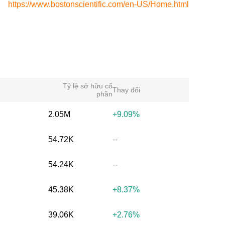
https://www.bostonscientific.com/en-US/Home.html
Tỷ lệ sở hữu cổ
Thay đổi
phần
2.05M
+9.09%
54.72K
--
54.24K
--
45.38K
+8.37%
39.06K
+2.76%