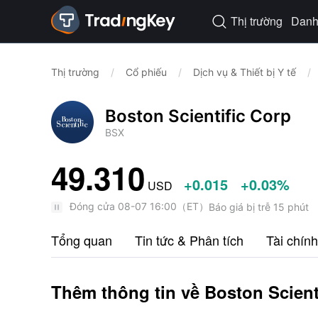
Thị trường
Danh 

Thị trường
/
Cổ phiếu
/
Dịch vụ & Thiết bị Y tế
/
Boston Scientific Corp
BSX
49.310
+0.015
+0.03%
USD
Đóng cửa
08-07 16:00
（
ET
）
Báo giá bị trễ 15 phút
Tổng quan
Tin tức & Phân tích
Tài chính
Thêm thông tin về Boston Scient