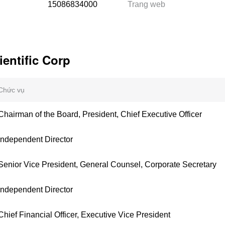
15086834000
Trang web
entific Corp
Chức vụ
Chairman of the Board, President, Chief Executive Officer
Independent Director
Senior Vice President, General Counsel, Corporate Secretary
Independent Director
Chief Financial Officer, Executive Vice President