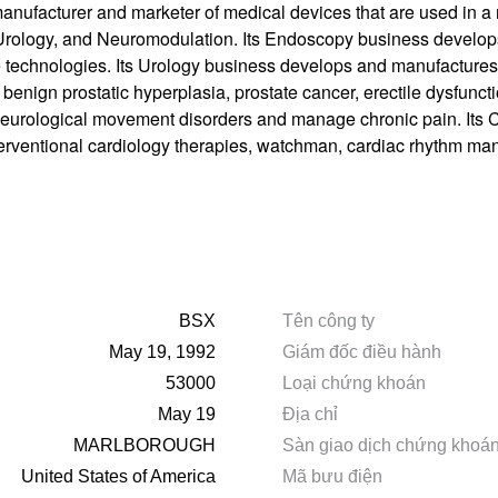
manufacturer and marketer of medical devices that are used in a 
logy, and Neuromodulation. Its Endoscopy business develops 
ve technologies. Its Urology business develops and manufactures d
benign prostatic hyperplasia, prostate cancer, erectile dysfunc
 neurological movement disorders and manage chronic pain. Its
nterventional cardiology therapies, watchman, cardiac rhythm m
BSX
Tên công ty
May 19, 1992
Giám đốc điều hành
53000
Loại chứng khoán
May 19
Địa chỉ
MARLBOROUGH
Sàn giao dịch chứng khoá
United States of America
Mã bưu điện