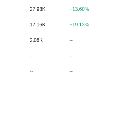
27.93K
+13.60%
17.16K
+19.13%
2.08K
--
--
--
--
--