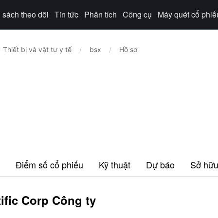
sách theo dõi
Tin tức
Phân tích
Công cụ
Máy quét cổ phiế
Thiết bị và vật tư y tế
/
bsx
/
Hồ sơ
Điểm số cổ phiếu
Kỹ thuật
Dự báo
Sở hữ
ific Corp Công ty