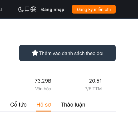
u



Đăng nhập
Đăng ký miễn phí

Thêm vào danh sách theo dõi
73.29B
20.51
Vốn hóa
P/E TTM
u
Cổ tức
Hồ sơ
Thảo luận