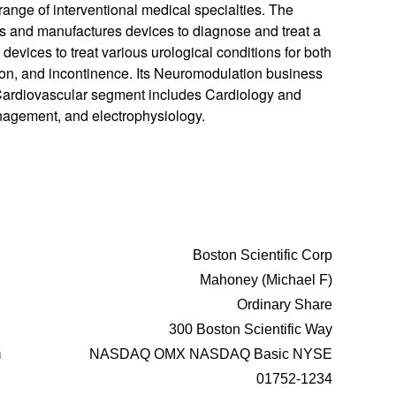
range of interventional medical specialties. The
and manufactures devices to diagnose and treat a
evices to treat various urological conditions for both
tion, and incontinence. Its Neuromodulation business
 Cardiovascular segment includes Cardiology and
anagement, and electrophysiology.
Boston Scientific Corp
Mahoney (Michael F)
Ordinary Share
300 Boston Scientific Way
n
NASDAQ OMX NASDAQ Basic NYSE
01752-1234