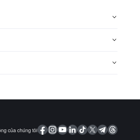



ng của chúng tôi