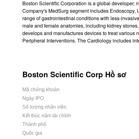
Boston Scientific Corporation is a global developer, 
Company's MedSurg segment includes Endoscopy, Uro
range of gastrointestinal conditions with less-invasi
male and female anatomies, including kidney stones, 
develops and manufactures devices to treat various
Peripheral Interventions. The Cardiology includes i
Boston Scientific Corp Hồ sơ
Mã chứng khoán
Ngày IPO
Số lượng nhân viên
Kết thúc năm tài chính
Thành phố
Quốc gia