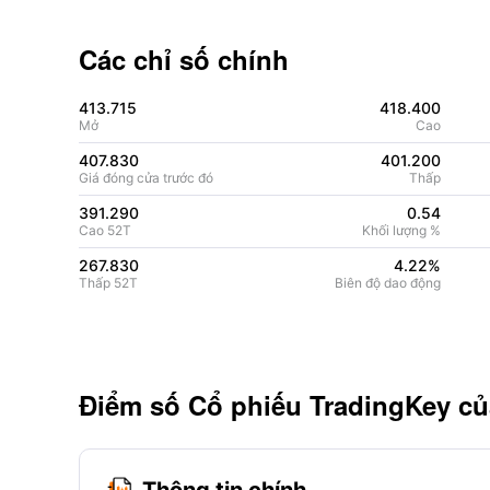
Các chỉ số chính
413.715
418.400
Mở
Cao
407.830
401.200
Giá đóng cửa trước đó
Thấp
391.290
0.54
Cao 52T
Khối lượng %
267.830
4.22%
Thấp 52T
Biên độ dao động
Điểm số Cổ phiếu TradingKey c
Thông tin chính