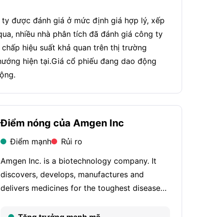
ty được đánh giá ở mức định giá hợp lý, xếp
ua, nhiều nhà phân tích đã đánh giá công ty
 chấp hiệu suất khả quan trên thị trường
hướng hiện tại.Giá cổ phiếu đang dao động
động.
Điểm nóng của Amgen Inc
Điểm mạnh
Rủi ro
Amgen Inc. is a biotechnology company. It
discovers, develops, manufactures and
delivers medicines for the toughest diseases.
It focuses on areas of high unmet medical
need and leverages its expertise to strive for