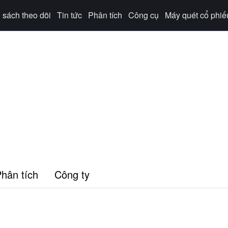
sách theo dõi
Tin tức
Phân tích
Công cụ
Máy quét cổ phiế
hân tích
Công ty