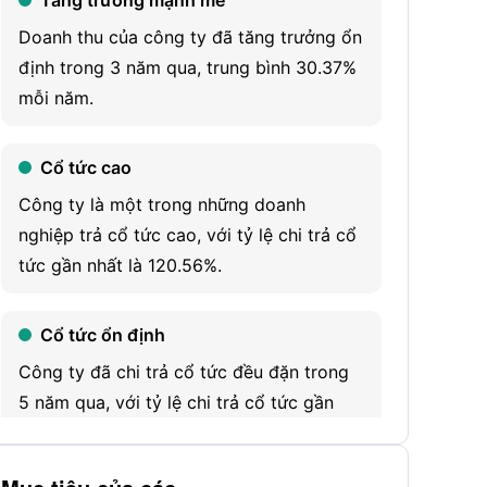
Tăng trưởng mạnh mẽ
solutions that improve people’s lives. It
Doanh thu của công ty đã tăng trưởng ổn
operates in the human therapeutics segment.
định trong 3 năm qua, trung bình 30.37%
Its marketed products portfolio includes
mỗi năm.
EPOGEN (epoetin alfa); Aranesp (darbepoetin
alfa); Parsabiv (etelcalcetide); Neulasta
Cổ tức cao
(pegfilgrastim); KANJINTI (trastuzumab-
Công ty là một trong những doanh
anns); Otezla; BLINCYTO (blinatumomab);
nghiệp trả cổ tức cao, với tỷ lệ chi trả cổ
ACTIMMUNE (interferon gamma-1b); Neulasta
tức gần nhất là 120.56%.
(pegfilgrastim); Sensipar/Mimpara
(cinacalcet); Prolia (denosumab); ENBREL;
QUINSAIR (levofloxacin); Repatha
Cổ tức ổn định
(evolocumab) and others. It markets ENBREL,
Công ty đã chi trả cổ tức đều đặn trong
a tumor necrosis factor blocker, in the United
5 năm qua, với tỷ lệ chi trả cổ tức gần
States and Canada. It markets Otezla, a small
nhất là 120.56%.
molecule that inhibits phosphodiesterase 4, in
many countries around the world. It markets