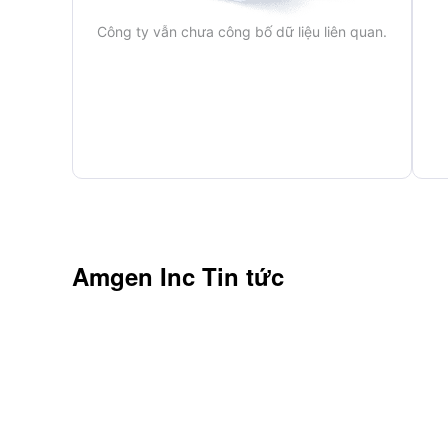
Công ty vẫn chưa công bố dữ liệu liên quan.
Amgen Inc
Tin tức