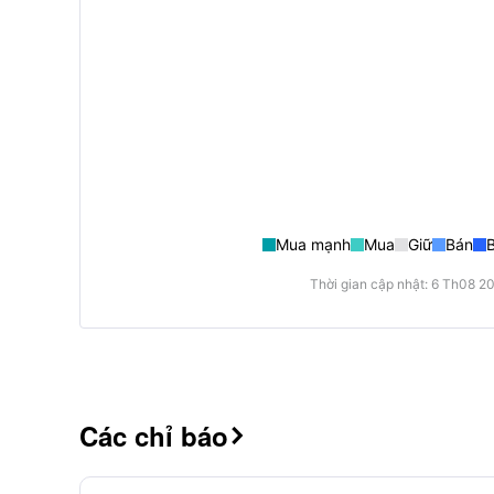
Mua mạnh
Mua
Giữ
Bán
Thời gian cập nhật: 6 Th08 2
Các chỉ báo
