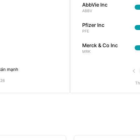
AbbVie Inc
ABBV
Pfizer Inc
PFE
Merck & Co Inc
MRK
Bán mạnh

026
Th