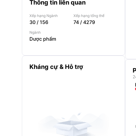
Thông tin liên quan
Xếp hạng Ngành
Xếp hạng tổng thể
30
/
156
74
/
4279
Ngành
Dược phẩm
Kháng cự & Hỗ trợ
P
2