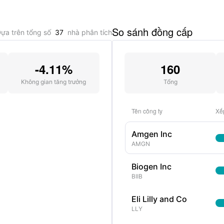
So sánh đồng cấp
ựa trên tổng số
37
nhà phân tích
-4.11%
160
Không gian tăng trưởng
Tổng
Tên công ty
Xế
Amgen Inc
AMGN
Biogen Inc
BIIB
Eli Lilly and Co
LLY