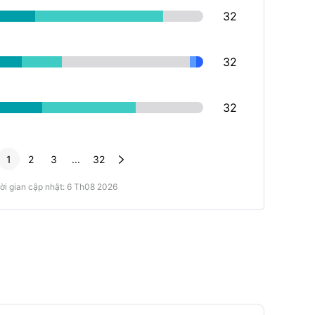
32
32
32

1
2
3
...
32
ời gian cập nhật: 6 Th08 2026