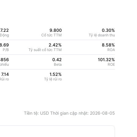
17.22
9.800
0.30%
 Động
Cổ tức TTM
Tỷ lệ doanh thu
8.69
2.42%
8.58
%
P/B
Tỷ suất cổ tức TTM
ROA
4856
0.42
101.32
%
phiếu
Beta
ROE
7.14
1.52
%
ủi ro
Tỷ lệ rủi ro
Tiền tệ
: USD
Thời gian cập nhật
:
2026-08-05