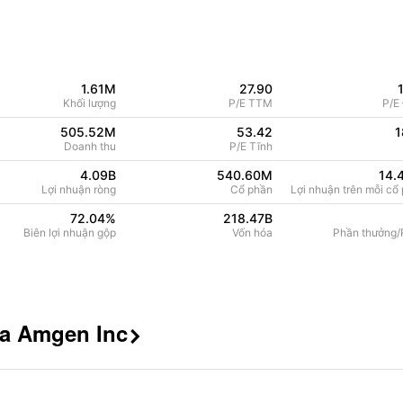
1.61M
27.90
Khối lượng
P/E TTM
P/E
505.52M
53.42
1
Doanh thu
P/E Tĩnh
4.09B
540.60M
14.
Lợi nhuận ròng
Cổ phần
Lợi nhuận trên mỗi cổ 
72.04
%
218.47B
Biên lợi nhuận gộp
Vốn hóa
Phần thưởng/R
ủa Amgen Inc
