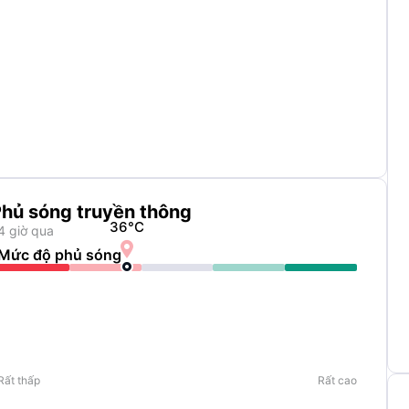
hủ sóng truyền thông
36
°C
4 giờ qua

Mức độ phủ sóng
Rất thấp
Rất cao