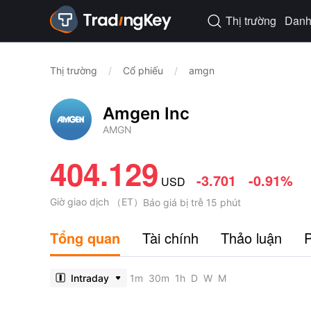
Thị trường
Danh 

Thị trường
/
Cổ phiếu
/
amgn
Amgen Inc
AMGN
404.129
-3.701
-0.91%
USD
Giờ giao dịch
（
ET
）
Báo giá bị trễ 15 phút
Tổng quan
Tài chính
Thảo luận
P
Intraday
1m
30m
1h
D
W
M