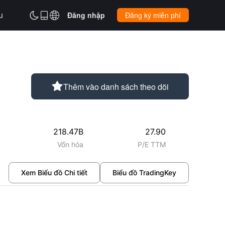
u



Đăng nhập
Đăng ký miễn phí

Thêm vào danh sách theo dõi
218.47B
27.90
Vốn hóa
P/E TTM
Xem Biểu đồ Chi tiết
Biểu đồ TradingKey