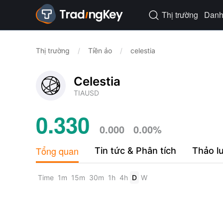
Thị trường
Danh 

Thị trường
/
Tiền ảo
/
celestia
Celestia
TIAUSD
0.330
0.000
0.00%
Tổng quan
Tin tức & Phân tích
Thảo l
Time
1m
15m
30m
1h
4h
D
W