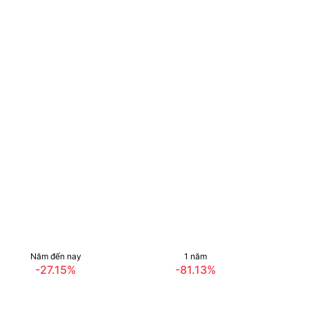
Năm đến nay
1 năm
-27.15%
-81.13%