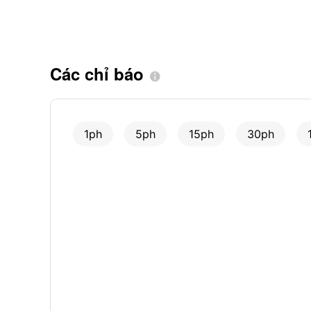
Các chỉ báo

1ph
5ph
15ph
30ph