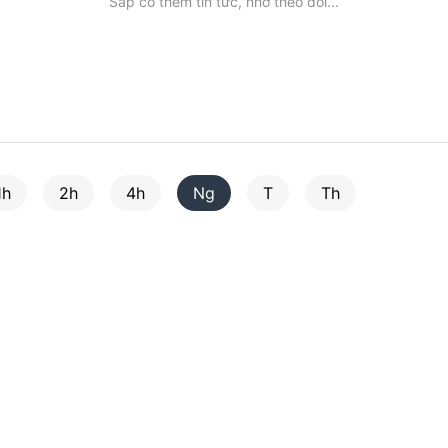
Sắp có thêm tin tức, nhớ theo dõi...
1h
2h
4h
Ng
T
Th