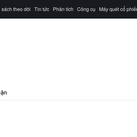
sách theo dõi
Tin tức
Phân tích
Công cụ
Máy quét cổ phiế
uận