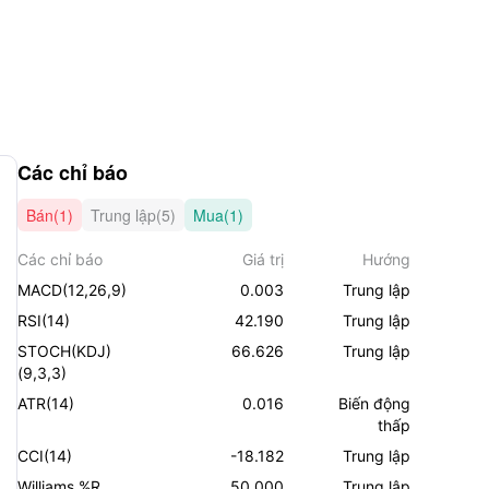
Các chỉ báo
Bán(1)
Trung lập(5)
Mua(1)
Các chỉ báo
Giá trị
Hướng
MACD(12,26,9)
0.003
Trung lập
RSI(14)
42.190
Trung lập
STOCH(KDJ)
66.626
Trung lập
(9,3,3)
ATR(14)
0.016
Biến động
thấp
CCI(14)
-18.182
Trung lập
Williams %R
50.000
Trung lập