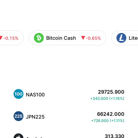
Bitcoin Cash
Lit
-0.15%
-0.65%


29725.900
NAS100
+342.000
(
+1.16%
)
66242.000
JPN225
+726.000
(
+1.11%
)
313.330