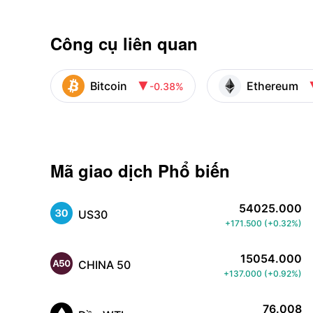
Công cụ liên quan
Bitcoin
Ethereum
-0.38%

Mã giao dịch Phổ biến
54025.000
US30
+171.500
(
+0.32%
)
15054.000
CHINA 50
+137.000
(
+0.92%
)
76.008