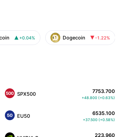
ecoin
Dogecoin
+0.04%
-1.22%


7753.700
SPX500
+48.800
(
+0.63%
)
6535.100
EU50
+37.500
(
+0.58%
)
223.960