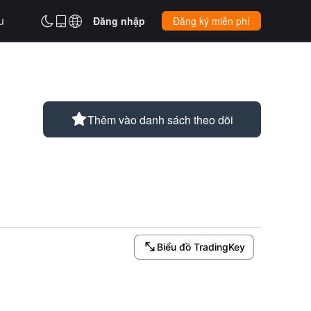
u



Đăng nhập
Đăng ký miễn phí

Thêm vào danh sách theo dõi

Biểu đồ TradingKey