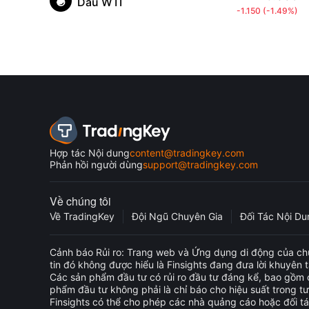
Dầu WTI
-1.150
(
-1.49%
)
Hợp tác Nội dung
content@tradingkey.com
Phản hồi người dùng
support@tradingkey.com
Về chúng tôi
Về TradingKey
Đội Ngũ Chuyên Gia
Đối Tác Nội Du
Cảnh báo Rủi ro: Trang web và Ứng dụng di động của chú
tin đó không được hiểu là Finsights đang đưa lời khuyên 
Các sản phẩm đầu tư có rủi ro đầu tư đáng kể, bao gồm c
phẩm đầu tư không phải là chỉ báo cho hiệu suất trong tư
Finsights có thể cho phép các nhà quảng cáo hoặc đối 