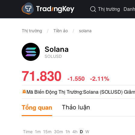
Thị trường
Danh 

Thị trường
/
Tiền ảo
/
solana
Solana
SOLUSD
71.830
-1.550
-2.11%
Mã Biến Động Thị Trường:
Solana (SOLUSD) Giảm 1.

Tổng quan
Thảo luận
Time
1m
15m
30m
1h
4h
D
W