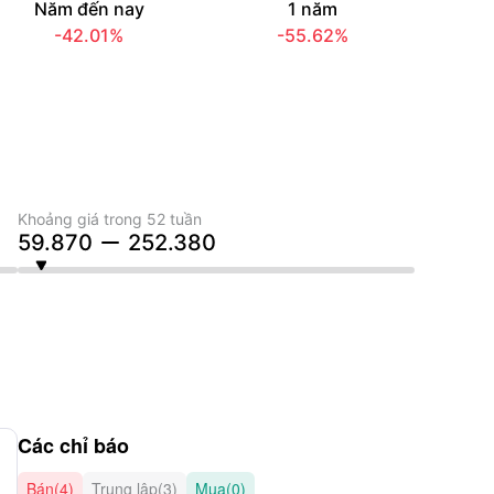
Năm đến nay
1 năm
-42.01%
-55.62%
Khoảng giá trong 52 tuần
59.870
252.380
Các chỉ báo
Bán(4)
Trung lập(3)
Mua(0)