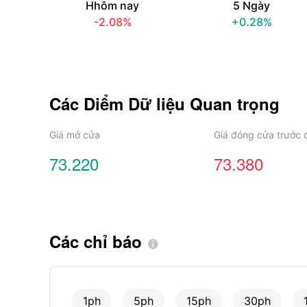
Hhôm nay
5 Ngày
-2.08%
+0.28%
Các Diểm Dữ liệu Quan trọng
Giá mở cửa
Giá đóng cửa trước 
73.220
73.380
Các chỉ báo

1ph
5ph
15ph
30ph