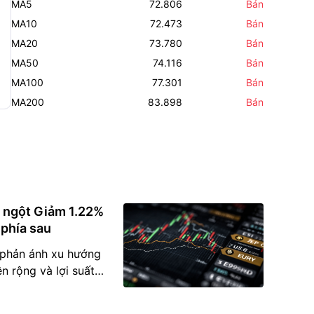
MA5
72.806
Bán
MA10
72.473
Bán
MA20
73.780
Bán
MA50
74.116
Bán
MA100
77.301
Bán
MA200
83.898
Bán
 ngột Giảm 1.22%
 phía sau
 phản ánh xu hướng
ện rộng và lợi suất
a tăng. • Các chỉ số
lượng giao dịch trên