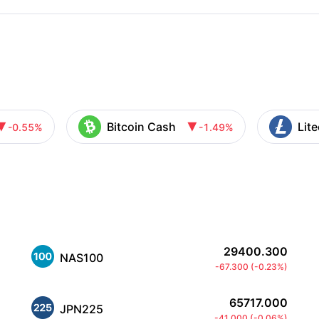
Bitcoin Cash
Lit
-0.55%
-1.49%


29400.300
NAS100
-67.300
(
-0.23%
)
65717.000
JPN225
-41.000
(
-0.06%
)