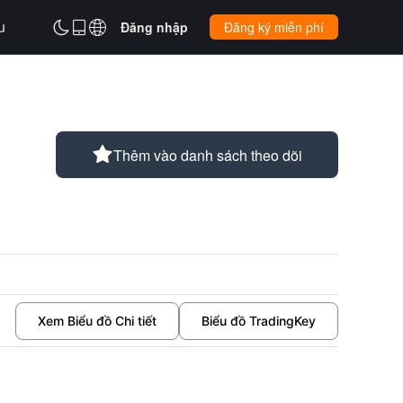
u



Đăng nhập
Đăng ký miễn phí

Thêm vào danh sách theo dõi
Xem Biểu đồ Chi tiết
Biểu đồ TradingKey