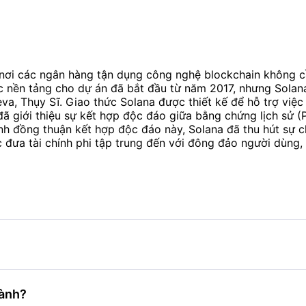
đối với Solana.
nơi các ngân hàng tận dụng công nghệ blockchain không c
ệc nền tảng cho dự án đã bắt đầu từ năm 2017, nhưng Solan
va, Thụy Sĩ. Giao thức Solana được thiết kế để hỗ trợ việc
 đã giới thiệu sự kết hợp độc đáo giữa bằng chứng lịch sử
nh đồng thuận kết hợp độc đáo này, Solana đã thu hút sự c
c đưa tài chính phi tập trung đến với đông đảo người dùng, 
hành?