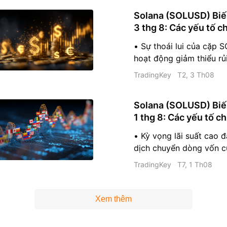
các sàn giao dịch phi t
Solana (SOLUSD) Biế
nhiệt và số lượng địa c
3 thg 8: Các yếu tố c
Hoạt động thanh lý các 
thay đổi
quá đông đảo đã thúc đ
• Sự thoái lui của cặp
đây.
hoạt động giảm thiểu rủ
các tổ chức trong bối cả
TradingKey
T2, 3 Th08
phiếu Kho bạc biến độ
định. • Sự chậm lại của
Solana (SOLUSD) Biế
các quỹ ETF SOL giao n
1 thg 8: Các yếu tố c
thanh lý vị thế mua đã l
thay đổi
giảm giá trong ngày. • 
• Kỳ vọng lãi suất cao 
bao gồm MACD và Willi
dịch chuyển dòng vốn c
phát tín hiệu bán đối v
các tài sản kỹ thuật số 
TradingKey
T7, 1 Th08
Dòng vốn vào từ các tổ
hoạt động on-chain chậm
động lực thị trường của
Xem thêm
báo kỹ thuật, bao gồm
thanh lý, phản ánh áp l