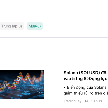
Trung lập(3)
Mua(0)
Solana (SOLUSD) đột
vào 5 thg 8: Động lực
• Biến động của Solana
giảm thiểu rủi ro trên di
trái phiếu kho bạc Mỹ gi
TradingKey
T4, 5 Th08
on-chain cho thấy khối 