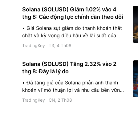
nhiệt khi các nhà đầu tư thực hiện chốt lời
Solana (SOLUSD) Giảm 1.02% vào 4
sau một giai đoạn đầu cơ mạnh mẽ. • Đà
thg 8: Các động lực chính cần theo dõi
giảm giá trở nên trầm trọng hơn do việc
thanh lý các vị thế mua phái sinh sử dụng
• Giá Solana sụt giảm do thanh khoản thắt
đòn bẩy quá đông đảo.
chặt và kỳ vọng diều hâu về lãi suất của
Cục Dự trữ Liên bang (Fed). • Dòng vốn
TradingKey
T3, 4 Th08
ròng chảy vào các sản phẩm giao dịch trên
sàn (ETP) Solana giao ngay đã giảm tốc,
Solana (SOLUSD) Tăng 2.32% vào 2
làm suy yếu động lực chung của thị trường.
thg 8: Đây là lý do
• Dữ liệu on-chain cho thấy sự sụt giảm của
tổng giá trị bị khóa và số lượng địa chỉ hoạt
• Đà tăng giá của Solana phản ánh thanh
động hàng ngày.
khoản vĩ mô thuận lợi và nhu cầu bền vững
từ các tổ chức. • Dòng vốn ròng chảy vào
TradingKey
CN, 2 Th08
các sản phẩm giao dịch trên sàn giao ngay
đã làm giảm nguồn cung token lưu thông
sẵn có. • Các chỉ báo kỹ thuật bao gồm
MACD và Williams %R hiện đang phát đi tín
hiệu bán.