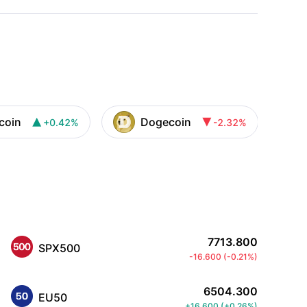
ecoin
Dogecoin
+0.42%
-2.32%


7713.800
SPX500
-16.600
(
-0.21%
)
6504.300
EU50
+16.600
(
+0.26%
)