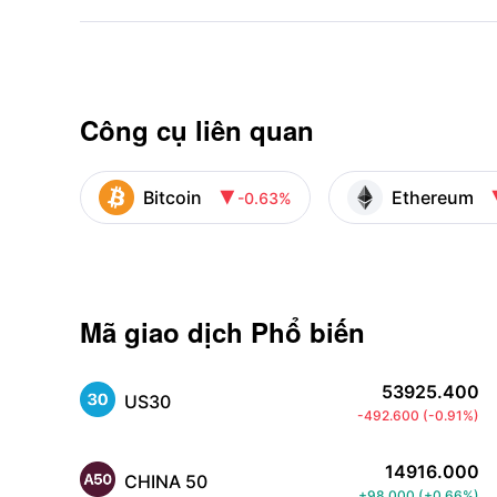
Công cụ liên quan
Bitcoin
Ethereum
-0.63%

Mã giao dịch Phổ biến
53925.400
US30
-492.600
(
-0.91%
)
14916.000
CHINA 50
+98.000
(
+0.66%
)