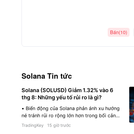
Bán(10)
Solana
Tin tức
Solana (SOLUSD) Giảm 1.32% vào 6
thg 8: Những yếu tố rủi ro là gì?
• Biến động của Solana phản ánh xu hướng
né tránh rủi ro rộng lớn hơn trong bối cảnh
lợi suất trái phiếu kho bạc Mỹ tăng và đồng
TradingKey
15 giờ trước
USD mạnh lên. • Hoạt động on-chain đã hạ