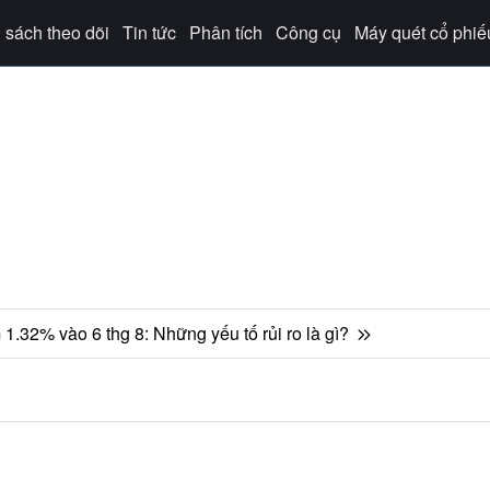
sách theo dõi
Tin tức
Phân tích
Công cụ
Máy quét cổ phiế
32% vào 6 thg 8: Những yếu tố rủi ro là gì?
