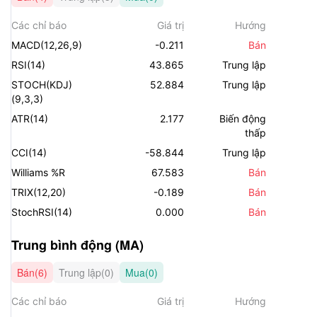
Các chỉ báo
Giá trị
Hướng
MACD(12,26,9)
-0.211
Bán
RSI(14)
43.865
Trung lập
STOCH(KDJ)
52.884
Trung lập
(9,3,3)
ATR(14)
2.177
Biến động
thấp
CCI(14)
-58.844
Trung lập
Williams %R
67.583
Bán
TRIX(12,20)
-0.189
Bán
StochRSI(14)
0.000
Bán
Trung bình động (MA)
Bán(6)
Trung lập(0)
Mua(0)
Các chỉ báo
Giá trị
Hướng