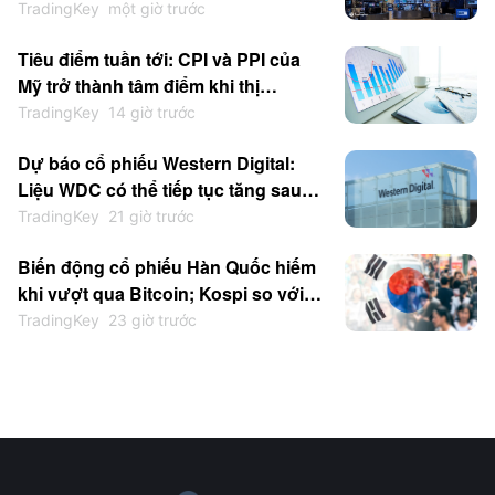
USD, kết quả kinh doanh của
TradingKey
một giờ trước
Palantir và AMD xác nhận nhu cầu
Tiêu điểm tuần tới: CPI và PPI của
AI, Dow đạt đỉnh kỷ lục khi thị
Mỹ trở thành tâm điểm khi thị
trường chờ đợi dữ liệu CPI
trường theo dõi kết quả kinh doanh
TradingKey
14 giờ trước
của CRWV và AMAT
Dự báo cổ phiếu Western Digital:
Liệu WDC có thể tiếp tục tăng sau
khi giá cổ phiếu sụt giảm bất chấp
TradingKey
21 giờ trước
lợi nhuận tăng mạnh?
Biến động cổ phiếu Hàn Quốc hiếm
khi vượt qua Bitcoin; Kospi so với
BTC: Đâu là khoản đầu tư tốt hơn?
TradingKey
23 giờ trước