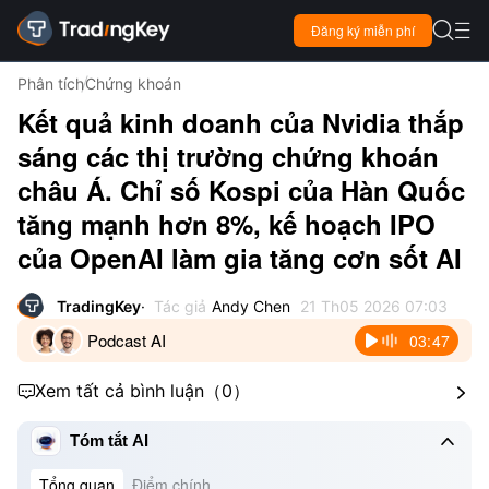

Đăng ký miễn phí

Phân tích
Chứng khoán
Kết quả kinh doanh của Nvidia thắp
sáng các thị trường chứng khoán
châu Á. Chỉ số Kospi của Hàn Quốc
tăng mạnh hơn 8%, kế hoạch IPO
của OpenAI làm gia tăng cơn sốt AI
TradingKey
Tác giả
Andy Chen
21 Th05 2026 07:03
Podcast AI
03:47
Xem tất cả bình luận
（
0
）



Tóm tắt AI
Tổng quan
Điểm chính