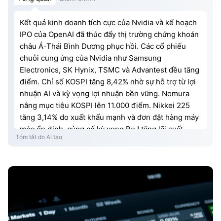
Kết quả kinh doanh tích cực của Nvidia và kế hoạch
IPO của OpenAI đã thúc đẩy thị trường chứng khoán
châu Á-Thái Bình Dương phục hồi. Các cổ phiếu
chuỗi cung ứng của Nvidia như Samsung
Electronics, SK Hynix, TSMC và Advantest đều tăng
điểm. Chỉ số KOSPI tăng 8,42% nhờ sự hỗ trợ từ lợi
nhuận AI và kỳ vọng lợi nhuận bền vững. Nomura
nâng mục tiêu KOSPI lên 11.000 điểm. Nikkei 225
tăng 3,14% do xuất khẩu mạnh và đơn đặt hàng máy
móc ổn định, củng cố kỳ vọng BoJ tăng lãi suất
Tóm tắt do AI tạo
tháng 6. TSMC tăng 2,06% sau thông báo AMD bắt
đầu sản xuất hàng loạt chip 2nm "Venice".