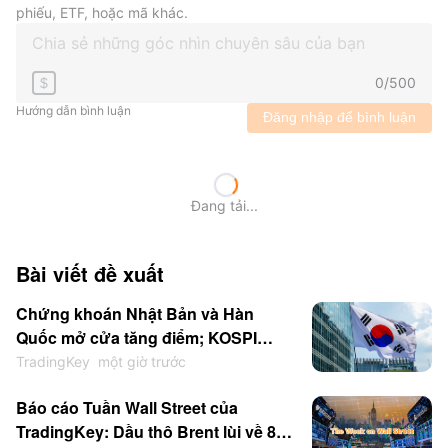
phiếu, ETF, hoặc mã khác.
0
/
500
$
Hướng dẫn bình luận
Đăng nhập để bình luận
Đang tải...
Bài viết đề xuất
Chứng khoán Nhật Bản và Hàn
Quốc mở cửa tăng điểm; KOSPI
tăng hơn 1% khi SK Hynix,
TradingKey
một giờ trước
Samsung tăng giá
Báo cáo Tuần Wall Street của
TradingKey: Dầu thô Brent lùi về 84