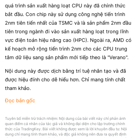
quá trình sản xuất hàng loạt CPU này đã chính thức 
bắt đầu. Con chip này sử dụng công nghệ tiến trình 
2nm tiên tiến nhất của TSMC và là sản phẩm 2nm đầu 
tiên trong ngành đi vào sản xuất hàng loạt trong lĩnh 
vực điện toán hiệu năng cao (HPC). Ngoài ra, AMD có 
kế hoạch mở rộng tiến trình 2nm cho các CPU trung 
tâm dữ liệu sang sản phẩm mới tiếp theo là "Verano".
Nội dung này được dịch bằng trí tuệ nhân tạo và đã 
được hiệu đính cho dễ hiểu hơn. Chỉ mang tính chất 
tham khảo.
Đọc bản gốc
Tuyên bố miễn trừ trách nhiệm: Nội dung của bài viết này chỉ phản ánh
quan điểm cá nhân của tác giả và không đại diện cho lập trường chính
thức của TradingKey. Bài viết không được xem là lời khuyên đầu tư. Nội
dung chỉ mang tính tham khảo, và độc giả không nên đưa ra quyết định