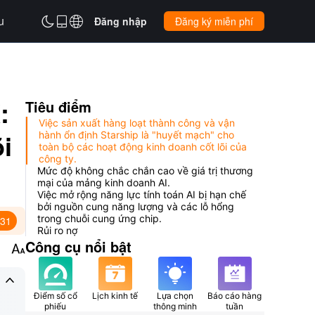
u



Đăng nhập
Đăng ký miễn phí
:
Tiêu điểm
Việc sản xuất hàng loạt thành công và vận
õi
hành ổn định Starship là "huyết mạch" cho
toàn bộ các hoạt động kinh doanh cốt lõi của
công ty.
Mức độ không chắc chắn cao về giá trị thương
mại của mảng kinh doanh AI.
Việc mở rộng năng lực tính toán AI bị hạn chế
bởi nguồn cung năng lượng và các lỗ hổng
trong chuỗi cung ứng chip.
:31
Rủi ro nợ
Công cụ nổi bật


Điểm số cổ
Lịch kinh tế
Lựa chọn
Báo cáo hàng
phiếu
thông minh
tuần