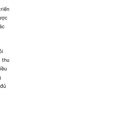
riển 
ược 
c 
i 
thu 
ều 
 
đủ 