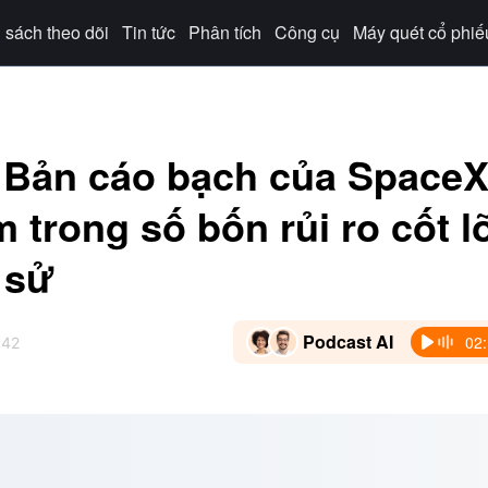
sách theo dõi
Tin tức
Phân tích
Công cụ
Máy quét cổ phiế
 Bản cáo bạch của SpaceX
 trong số bốn rủi ro cốt l
 sử
Podcast AI
02
:42