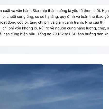
ản xuất và vận hành Starship thành công là yếu tố then chốt. Hạn
hip, chuỗi cung ứng, cơ sở hạ tầng, quy định và tuân thủ (bao g
oạt động cốt lõi, tăng chi phí và giảm cạnh tranh. Nhu cầu thị
, chi phí vốn khổng lồ. Rủi ro về nguồn cung năng lượng, chip, 
ài hạn cũng hiện hữu. Tổng nợ 29,132 tỷ USD ảnh hưởng đến kh