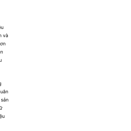
u 
 và 
ơn 
n 
 
 
uân 
sản 
ữ 
ệu 