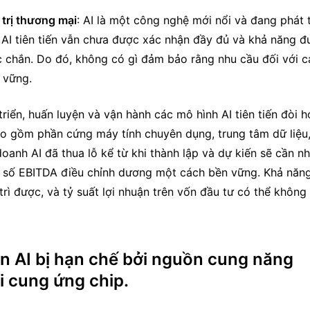
 trị thương mại
: AI là một công nghệ mới nổi và đang phát t
 AI tiên tiến vẫn chưa được xác nhận đầy đủ và khả năng đ
c chắn. Do đó, không có gì đảm bảo rằng nhu cầu đối với cá
 vững.
triển, huấn luyện và vận hành các mô hình AI tiên tiến đòi hỏ
ao gồm phần cứng máy tính chuyên dụng, trung tâm dữ liệu, 
anh AI đã thua lỗ kể từ khi thành lập và dự kiến sẽ cần nhi
ỉ số EBITDA điều chỉnh dương một cách bền vững. Khả năng
rì được, và tỷ suất lợi nhuận trên vốn đầu tư có thể không 
án AI bị hạn chế bởi nguồn cung năng
i cung ứng chip.