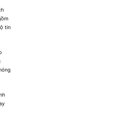
h 
gồm 
 tin 
 
 
hóng 
nh 
y 