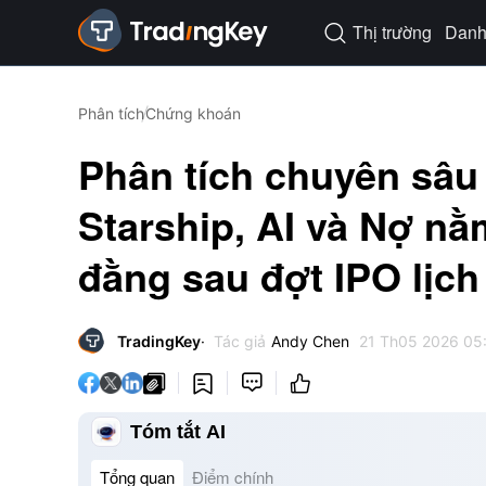
Thị trường
Danh 

Phân tích
Chứng khoán
Phân tích chuyên sâu
Starship, AI và Nợ nằm
đằng sau đợt IPO lịch
TradingKey
Tác giả
Andy Chen
21 Th05 2026 05




Tóm tắt AI
Tổng quan
Điểm chính