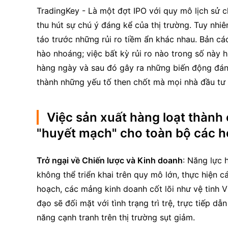
TradingKey - Là một đợt IPO với quy mô lịch sử 
thu hút sự chú ý đáng kể của thị trường. Tuy nhiê
táo trước những rủi ro tiềm ẩn khác nhau. Bản cá
hào nhoáng; việc bất kỳ rủi ro nào trong số này 
hàng ngày và sau đó gây ra những biến động đáng 
thành những yếu tố then chốt mà mọi nhà đầu tư 
Việc sản xuất hàng loạt thành 
"huyết mạch" cho toàn bộ các ho
Trở ngại về Chiến lược và Kinh doanh
: Năng lực 
không thể triển khai trên quy mô lớn, thực hiện c
hoạch, các mảng kinh doanh cốt lõi như vệ tinh V3 
đạo sẽ đối mặt với tình trạng trì trệ, trực tiếp dẫ
năng cạnh tranh trên thị trường sụt giảm.