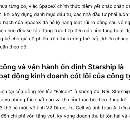
chưa từng có, việc SpaceX chính thức niêm yết chắc chắn đa
n, khi xây dựng danh mục đầu tư, các nhà đầu tư phải luôn t
o bạch của SpaceX đã hé lộ hàng loạt rủi ro đằng sau vẻ ng
hiện hữu đều sẽ tác động trực tiếp đến các nền tảng hoạt độ
kể cho giá cổ phiếu trên thị trường thứ cấp, khiến chúng t
cần theo dõi.
công và vận hành ổn định Starship là
ạt động kinh doanh cốt lõi của công t
hiện tại của dòng tên lửa "Falcon" là không đủ. Nếu Starship 
ác vụ phóng tần suất cao và thu hồi toàn bộ theo đúng kế 
thế hệ mới, vệ tinh V2 Direct-to-Cell và tính toán AI trên 
n đến chi phí vốn tăng vọt, kỳ vọng doanh thu bị tổn hại và k