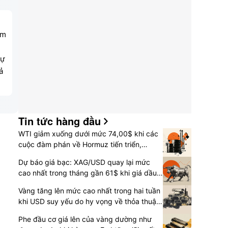
ồm
sự
ả
Tin tức hàng đầu
WTI giảm xuống dưới mức 74,00$ khi các
cuộc đàm phán về Hormuz tiến triển,
chứng khoán Mỹ tăng lên
Dự báo giá bạc: XAG/USD quay lại mức
cao nhất trong tháng gần 61$ khi giá dầu
tiếp tục lao dốc
Vàng tăng lên mức cao nhất trong hai tuần
khi USD suy yếu do hy vọng về thỏa thuận
với Iran, kỳ vọng Fed tăng lãi suất giảm
Phe đầu cơ giá lên của vàng dường như
dần