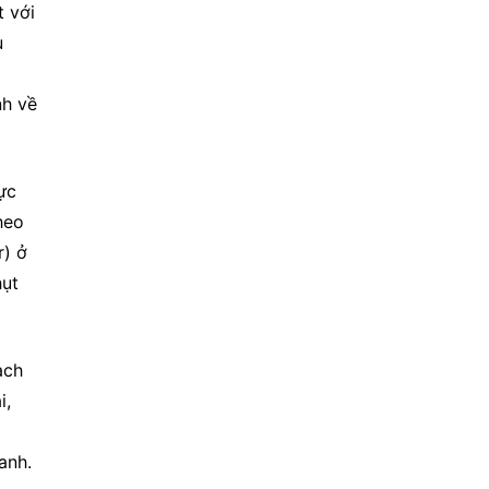
 với 
 
 
h về 
c 
eo 
) ở 
ụt 
ch 
, 
anh.