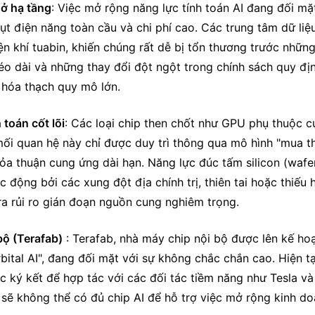
sở hạ tầng
: Việc mở rộng năng lực tính toán AI đang đối mặt
t điện năng toàn cầu và chi phí cao. Các trung tâm dữ liệu
ện khí tuabin, khiến chúng rất dễ bị tổn thương trước những
kéo dài và những thay đổi đột ngột trong chính sách quy địn
u hóa thạch quy mô lớn.
toán cốt lõi
: Các loại chip then chốt như GPU phụ thuộc cự
ối quan hệ này chỉ được duy trì thông qua mô hình "mua th
a thuận cung ứng dài hạn. Năng lực đúc tấm silicon (wafer
 động bởi các xung đột địa chính trị, thiên tai hoặc thiếu h
 ra rủi ro gián đoạn nguồn cung nghiêm trọng.
ộ (Terafab)
 : Terafab, nhà máy chip nội bộ được lên kế hoạ
tal AI", đang đối mặt với sự không chắc chắn cao. Hiện tại
ký kết để hợp tác với các đối tác tiềm năng như Tesla và 
ty sẽ không thể có đủ chip AI để hỗ trợ việc mở rộng kinh do