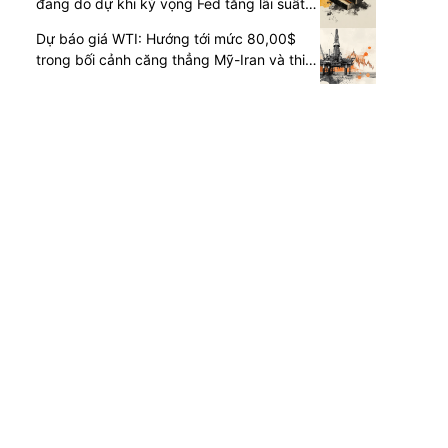
đang do dự khi kỳ vọng Fed tăng lãi suất
do lạm phát và căng thẳng Mỹ-Iran hỗ trợ
Dự báo giá WTI: Hướng tới mức 80,00$
đồng USD
trong bối cảnh căng thẳng Mỹ-Iran và thiết
lập kỹ thuật trái chiều