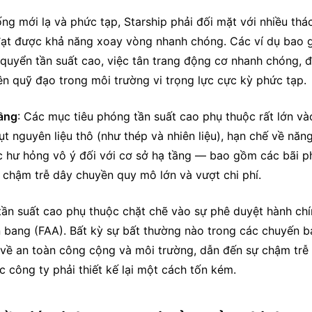
ống mới lạ và phức tạp, Starship phải đối mặt với nhiều thác
đạt được khả năng xoay vòng nhanh chóng. Các ví dụ bao 
 quyển tần suất cao, việc tân trang động cơ nhanh chóng, độ
ên quỹ đạo trong môi trường vi trọng lực cực kỳ phức tạp.
ầng
: Các mục tiêu phóng tần suất cao phụ thuộc rất lớn vào
t nguyên liệu thô (như thép và nhiên liệu), hạn chế về năng
c hư hỏng vô ý đối với cơ sở hạ tầng — bao gồm các bãi p
 chậm trễ dây chuyền quy mô lớn và vượt chi phí.
tần suất cao phụ thuộc chặt chẽ vào sự phê duyệt hành chí
bang (FAA). Bất kỳ sự bất thường nào trong các chuyến ba
 về an toàn công cộng và môi trường, dẫn đến sự chậm trễ 
 công ty phải thiết kế lại một cách tốn kém.