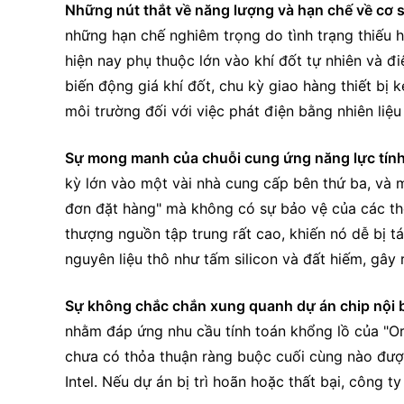
Những nút thắt về năng lượng và hạn chế về cơ 
những hạn chế nghiêm trọng do tình trạng thiếu hụ
hiện nay phụ thuộc lớn vào khí đốt tự nhiên và đi
biến động giá khí đốt, chu kỳ giao hàng thiết bị 
môi trường đối với việc phát điện bằng nhiên liệ
Sự mong manh của chuỗi cung ứng năng lực tính 
kỳ lớn vào một vài nhà cung cấp bên thứ ba, và m
đơn đặt hàng" mà không có sự bảo vệ của các thỏ
thượng nguồn tập trung rất cao, khiến nó dễ bị tác
nguyên liệu thô như tấm silicon và đất hiếm, gây
Sự không chắc chắn xung quanh dự án chip nội b
nhằm đáp ứng nhu cầu tính toán khổng lồ của "Orbi
chưa có thỏa thuận ràng buộc cuối cùng nào được 
Intel. Nếu dự án bị trì hoãn hoặc thất bại, công 