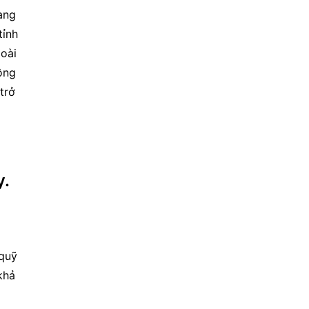
ng 
ỉnh 
oài 
ng 
rở 
y.
quỹ 
hả 