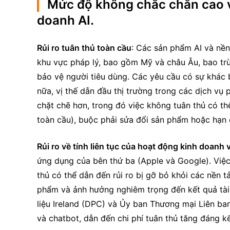
Mức độ không chắc chắn cao v
doanh AI.
Rủi ro tuân thủ toàn cầu
: Các sản phẩm AI và nền
khu vực pháp lý, bao gồm Mỹ và châu Âu, bao trùm
bảo vệ người tiêu dùng. Các yêu cầu có sự khác 
nữa, vị thế dẫn đầu thị trường trong các dịch v
chặt chẽ hơn, trong đó việc không tuân thủ có th
toàn cầu), buộc phải sửa đổi sản phẩm hoặc hạn
Rủi ro về tính liên tục của hoạt động kinh doanh
ứng dụng của bên thứ ba (Apple và Google). Việc
thủ có thể dẫn đến rủi ro bị gỡ bỏ khỏi các nền t
phẩm và ảnh hưởng nghiêm trọng đến kết quả tài 
liệu Ireland (DPC) và Ủy ban Thương mại Liên bang
và chatbot, dẫn đến chi phí tuân thủ tăng đáng kể