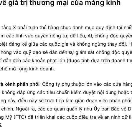
ề giá trị thương mại của mảng kinh
 tảng X phải tuân thủ hàng chục danh mục quy định tại nhiề
 các lĩnh vực quyền riêng tư, dữ liệu, AI, chống độc quyền
biệt đáng kể giữa các quốc gia và không ngừng thay đổi. H
ụ phóng vào quỹ đạo sẽ dẫn đến sự giám sát chống độc quyề
ể dẫn đến các khoản phạt lớn (được tính dựa trên doanh thu
 chế mở rộng kinh doanh.
 và kênh phân phối
: Công ty phụ thuộc lớn vào các cửa hàng
 không đáp ứng các tiêu chuẩn kiểm duyệt nội dung hoặc t
ảng này, điều này sẽ trực tiếp làm gián đoạn việc phân phối 
chính. Ngoài ra, các cơ quan quản lý như Ủy ban Bảo vệ D
 Mỹ (FTC) đã triển khai các cuộc điều tra về an ninh dữ li
.