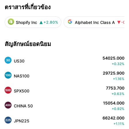
ตราสารที่เกี่ยวข้อง
Shopify Inc
Alphabet Inc Class A
+2.80%
-0.


สัญลักษณ์ยอดนิยม
54025.000
US30
+0.32%
29725.900
NAS100
+1.16%
7753.700
SPX500
+0.63%
15054.000
CHINA 50
+0.92%
66242.000
JPN225
+1.11%