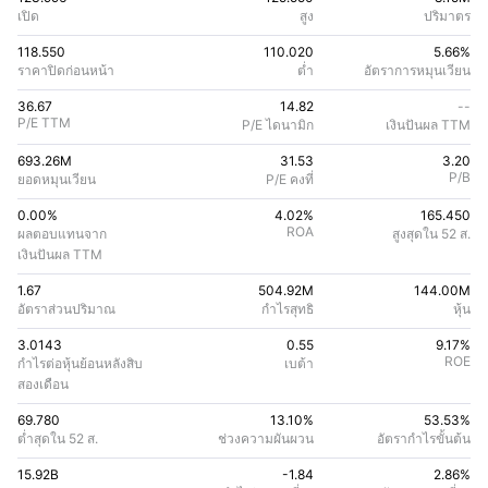
เปิด
สูง
ปริมาตร
118.550
110.020
5.66%
ราคาปิดก่อนหน้า
ต่ำ
อัตราการหมุนเวียน
36.67
14.82
--
P/E TTM
P/E ไดนามิก
เงินปันผล TTM
693.26M
31.53
3.20
P/B
ยอดหมุนเวียน
P/E คงที่
0.00%
4.02
%
165.450
ROA
ผลตอบแทนจาก
สูงสุดใน 52 ส.
เงินปันผล TTM
1.67
504.92M
144.00M
อัตราส่วนปริมาณ
กําไรสุทธิ
หุ้น
3.0143
0.55
9.17
%
ROE
กําไรต่อหุ้นย้อนหลังสิบ
เบต้า
สองเดือน
69.780
13.10%
53.53
%
ต่ำสุดใน 52 ส.
ช่วงความผันผวน
อัตรากําไรขั้นต้น
15.92B
-1.84
2.86
%