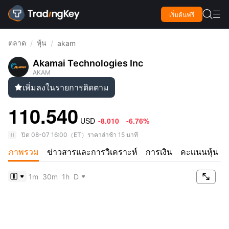

เริ่มต้นฟรี

ตลาด
หุ้น
/
/
akam
Akamai Technologies Inc
AKAM
เพิ่มลงในรายการติดตาม

110.540
USD
-8.010
-6.76%
ปิด
08-07 16:00
（
ET
）
ราคาล่าช้า 15 นาที
ภาพรวม
ข่าวสารและการวิเคราะห์
การเงิน
คะเเนนหุ้น

1m
30m
1h
D