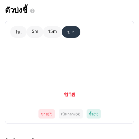
ตัวบ่งชี้

5m
15m
1น.
ว.

ขาย
ขาย(7)
เป็นกลาง(4)
ซื้อ(1)