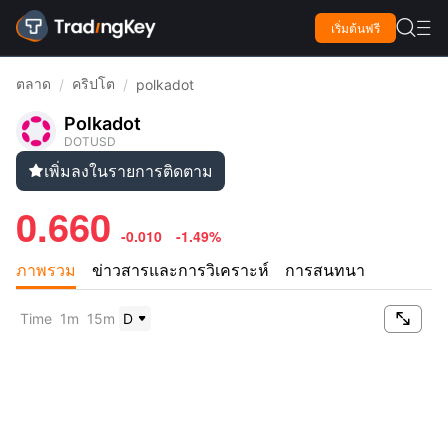

เริ่มต้นฟรี

ตลาด
คริปโต
/
/
polkadot
Polkadot
DOTUSD
เพิ่มลงในรายการติดตาม

0.660
-0.010
-1.49%
ภาพรวม
ข่าวสารและการวิเคราะห์
การสนทนา

Time
1m
15m
D