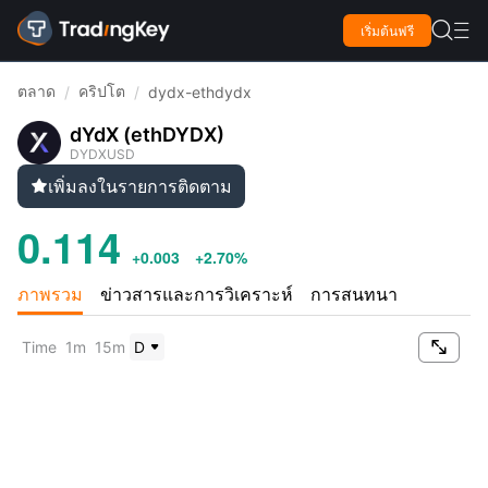

เริ่มต้นฟรี

ตลาด
คริปโต
/
/
dydx-ethdydx
dYdX (ethDYDX)
DYDXUSD
เพิ่มลงในรายการติดตาม

0.114
+0.003
+2.70%
ภาพรวม
ข่าวสารและการวิเคราะห์
การสนทนา

Time
1m
15m
D