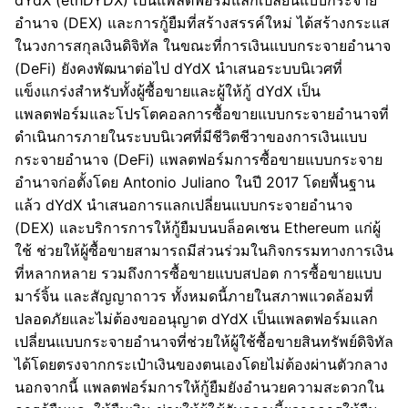
dYdX (ethDYDX) เป็นแพลตฟอร์มแลกเปลี่ยนแบบกระจาย
อำนาจ (DEX) และการกู้ยืมที่สร้างสรรค์ใหม่ ได้สร้างกระแส
ในวงการสกุลเงินดิจิทัล ในขณะที่การเงินแบบกระจายอำนาจ
(DeFi) ยังคงพัฒนาต่อไป dYdX นำเสนอระบบนิเวศที่
แข็งแกร่งสำหรับทั้งผู้ซื้อขายและผู้ให้กู้ dYdX เป็น
แพลตฟอร์มและโปรโตคอลการซื้อขายแบบกระจายอำนาจที่
ดำเนินการภายในระบบนิเวศที่มีชีวิตชีวาของการเงินแบบ
กระจายอำนาจ (DeFi) แพลตฟอร์มการซื้อขายแบบกระจาย
อำนาจก่อตั้งโดย Antonio Juliano ในปี 2017 โดยพื้นฐาน
แล้ว dYdX นำเสนอการแลกเปลี่ยนแบบกระจายอำนาจ
(DEX) และบริการการให้กู้ยืมบนบล็อคเชน Ethereum แก่ผู้
ใช้ ช่วยให้ผู้ซื้อขายสามารถมีส่วนร่วมในกิจกรรมทางการเงิน
ที่หลากหลาย รวมถึงการซื้อขายแบบสปอต การซื้อขายแบบ
มาร์จิ้น และสัญญาถาวร ทั้งหมดนี้ภายในสภาพแวดล้อมที่
ปลอดภัยและไม่ต้องขออนุญาต dYdX เป็นแพลตฟอร์มแลก
เปลี่ยนแบบกระจายอำนาจที่ช่วยให้ผู้ใช้ซื้อขายสินทรัพย์ดิจิทัล
ได้โดยตรงจากกระเป๋าเงินของตนเองโดยไม่ต้องผ่านตัวกลาง
นอกจากนี้ แพลตฟอร์มการให้กู้ยืมยังอำนวยความสะดวกใน