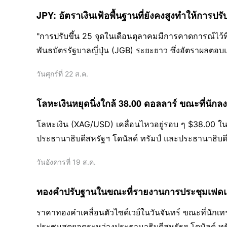
JPY: อัตราเงินเฟ้อพื้นฐานที่ยังคงสูงทำให้การปร
"การปรับขึ้น 25 จุดในเดือนตุลาคมมีการคาดการณ์ไว้ท
พันธบัตรรัฐบาลญี่ปุ่น (JGB) ระยะยาว ซึ่งอัตราผลตอ
ที่ชันขึ้นเป็นข่าวดีสำหรับธนาคารญี่ปุ่น โดยดัชนีธนาค
วันศุกร์ที่ 22 ส.ค.
โลหะเงินหยุดนิ่งใกล้ 38.00 ดอลลาร์ ขณะที่นัก
โลหะเงิน (XAG/USD) เคลื่อนไหวอยู่รอบ ๆ $38.00 ใน
ประธานาธิบดีสหรัฐฯ โดนัลด์ ทรัมป์ และประธานาธิบดีย
วันอังคารที่ 19 ส.ค.
ทองคำปรับฐานในขณะที่รายงานการประชุมเฟดและ
ราคาทองคำเคลื่อนตัวไซด์เวย์ในวันจันทร์ ขณะที่นักเ
ประชุมสุดยอดระหว่างประธานาธิบดีสหรัฐฯ โดนัลด์ ทรัมป