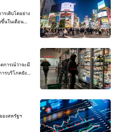
ารเติบโตอย่าง
ขึ้นในเดือน
ดการณ์ว่าจะมี
าการบริโภคยัง
้อของสหรัฐฯ