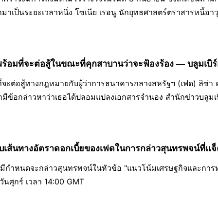
นย้ำมาเป็นระยะเวลาหนึ่ง โซเนีย เรอนู นักยุทธศาสตร์ตราสารหนี้อ
ร้อมที่จะต่อสู้ในขณะที่คุกสาบานว่าจะฟ้องร้อง — บลูมเบิร
่จะต่อสู้ทางกฎหมายกับผู้ว่าการธนาคารกลางสหรัฐฯ (เฟด) ลิซ่า ค
ากมีข้อกล่าวหาว่าเธอได้ปลอมแปลงเอกสารจำนอง สำนักข่าวบลูมเ
บเส้นทางอัตราดอกเบี้ยของเฟดในการกล่าวสุนทรพจน์ที่แจ็
 มีกำหนดจะกล่าวสุนทรพจน์ในหัวข้อ "แนวโน้มเศรษฐกิจและก
วันศุกร์ เวลา 14:00 GMT