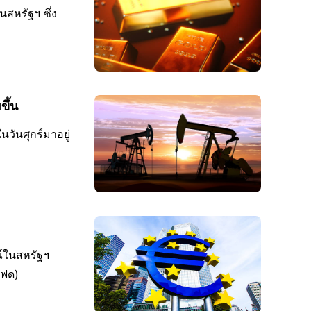
สหรัฐฯ ซึ่ง
ขึ้น
วันศุกร์มาอยู่
ณ์ในสหรัฐฯ
เฟด)