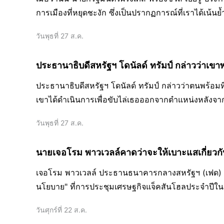
การเมืองที่หยุดชะงัก ซึ่งเป็นปรากฏการณ์ที่เราได้เน้
AMRO รายงาน
วันพุธที่ 27 ส.ค.
ประธานาธิบดีสหรัฐฯ โดนัลด์ ทรัมป์ กล่าวว่าเขาพ
ประธานาธิบดีสหรัฐฯ โดนัลด์ ทรัมป์ กล่าวว่าตนพร้อมที
เขาได้ดำเนินการเพื่อขับไล่เธอออกจากตำแหน่งหลังจ
เมื่อวันอังคารที่ผ่านมา
วันพุธที่ 27 ส.ค.
นายเจอโรม พาวเวลล์คาดว่าจะให้เบาะแสเกี่ยวกั
เจอโรม พาวเวลล์ ประธานธนาคารกลางสหรัฐฯ (เฟด)
นโยบาย" ที่การประชุมเศรษฐกิจแจ็คสันโฮลประจำปีใน
วันศุกร์ที่ 22 ส.ค.