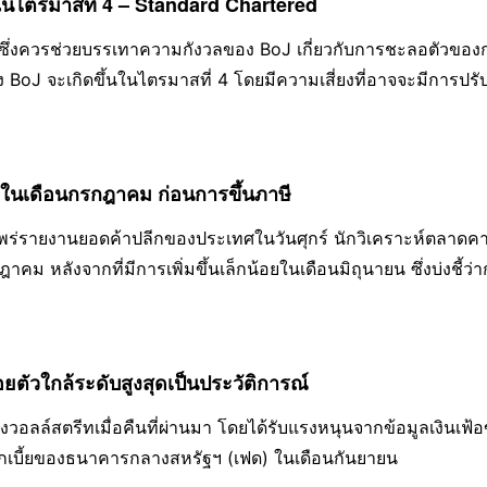
บี้ยในไตรมาสที่ 4 – Standard Chartered
ึ่งควรช่วยบรรเทาความกังวลของ BoJ เกี่ยวกับการชะลอตัวของก
ง BoJ จะเกิดขึ้นในไตรมาสที่ 4 โดยมีความเสี่ยงที่อาจจะมีการปรับ
กรกฎาคมชี้ให้เห
ีกในเดือนกรกฎาคม ก่อนการขึ้นภาษี
่รายงานยอดค้าปลีกของประเทศในวันศุกร์ นักวิเคราะห์ตลาดคา
หลังจากที่มีการเพิ่มขึ้นเล็กน้อยในเดือนมิถุนายน ซึ่งบ่งชี้ว่
ลอยตัวใกล้ระดับสูงสุดเป็นประวัติการณ์
ของวอลล์สตรีทเมื่อคืนที่ผ่านมา โดยได้รับแรงหนุนจากข้อมูลเงินเฟ
กเบี้ยของธนาคารกลางสหรัฐฯ (เฟด) ในเดือนกันยายน