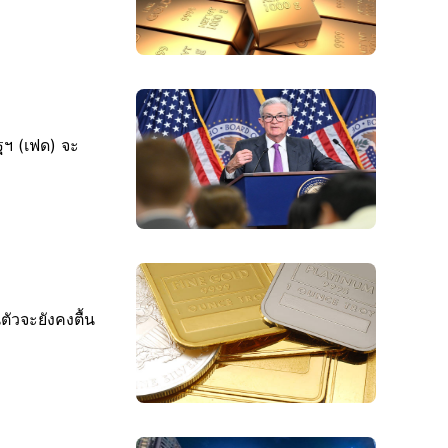
ฐฯ (เฟด) จะ
ตัวจะยังคงตื้น