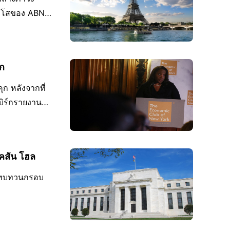
าวุโสของ ABN
์ก
ุก หลังจากที่
บิร์กรายงาน
คสัน โฮล
ารทบทวนกรอบ