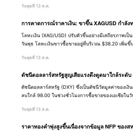
วันพุธที่ 13 ส.ค.
การคาดการณ์ราคาเงิน: ขาขึ้น XAGUSD กำลัง
โลหะเงิน (XAG/USD) ปรับตัวขึ้นอย่างมีเสถียรภาพเป็น
วันพุธ โลหะเงินขาวซื้อขายอยู่ที่บริเวณ $38.20 เพิ่ม
จากจุดสูงสุดในหลายปีที่แตะในเดือนกรกฎาคม
วันพุธที่ 13 ส.ค.
ดัชนีดอลลาร์สหรัฐสูญเสียแรงดึงดูดมาใกล้ระดับ
ดัชนีดอลลาร์สหรัฐ (DXY) ซึ่งเป็นดัชนีวัดมูลค่าของเง
ลบใกล้ 98.00 ในช่วงชั่วโมงการซื้อขายของเอเชียในวั
วันพุธที่ 13 ส.ค.
ราคาทองคำพุ่งสูงขึ้นเนื่องจากข้อมูล NFP ของสห