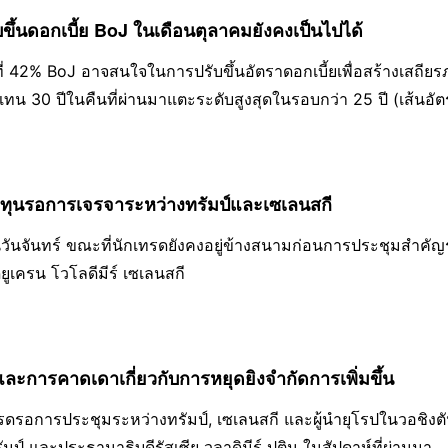
ับขึ้นดอกเบี้ย BoJ ในเดือนตุลาคมยังคงเป็นไปได้
ี่ 42% BoJ อาจสนใจในการปรับขึ้นอัตราดอกเบี้ยเพื่อสร้างเสถีย
บแทน 30 ปีในคืนที่ผ่านมาแตะระดับสูงสุดในรอบกว่า 25 ปี (เส้น
าร To
ลงทุนรอการเจรจาระหว่างทรัมป์และเซเลนสกี
วันจันทร์ ขณะที่นักเทรดยังคงอยู่ข้างสนามก่อนการประชุมสำคัญ
ูเครน โวโลดีมีร์ เซเลนสกี
การคาดเดาเกี่ยวกับการหยุดยิงจำกัดการเพิ่มขึ้น
ทรดรอการประชุมระหว่างทรัมป์, เซเลนสกี และผู้นำยุโรปในวอชิงต
์ และประธานาธิบดีรัสเซีย วลาดิมีร์ ปูติน ในสัปดาห์ที่ผ่านมา