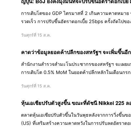
ญี่ปุ่น: BoJ ยังคงมุ่งมั่นที่จะปรับขึ้นอัตราดอกเ
การเติบโตของ GDP ไตรมาสที่ 2 เกินความคาดหมาย ซ
รวดเร็ว การปรับขึ้นอัตราดอกเบี้ย 25bps ครั้งถัดไปขอ
ตุลาคม สรุปความคิดเห็นจากการประชุม BoJ ในเดือน
วันศุกร์ที่ 15 ส.ค.
คาดว่าข้อมูลยอดค้าปลีกของสหรัฐฯ จะเพิ่มขึ้นอ
สํานักงานสำรวจสำมะโนประชากรของสหรัฐฯ จะเผยแพร
การเติบโต 0.5% MoM ในยอดค้าปลีกหลักในเดือนกรกฎาคม 
คงแข็งแกร่ง
วันศุกร์ที่ 15 ส.ค.
หุ้นเอเชียปรับตัวสูงขึ้น ขณะที่ดัชนี Nikkei 225 
ตลาดหุ้นเอเชียปรับตัวขึ้นในวันพุธหลังจากการวิ่งขึ้น
(US) ที่เสริมสร้างความคาดหวังในการปรับลดอัตราดอ