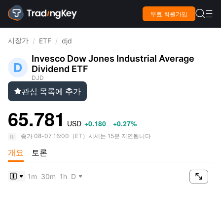

무료 회원가입

시장가
/
ETF
/
djd
Invesco Dow Jones Industrial Average
Dividend ETF
DJD
관심 목록에 추가

65.781
USD
+0.180
+0.27%
종가
08-07 16:00
（
ET
）
시세는 15분 지연됩니다
개요
토론

1m
30m
1h
D