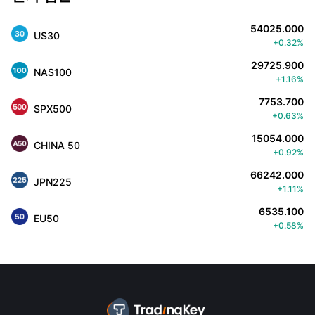
54025.000
US30
+0.32%
29725.900
NAS100
+1.16%
7753.700
SPX500
+0.63%
15054.000
CHINA 50
+0.92%
66242.000
JPN225
+1.11%
6535.100
EU50
+0.58%