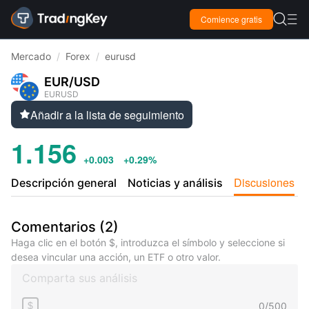

Comience gratis

Mercado
/
Forex
/
eurusd
EUR/USD
EURUSD
Añadir a la lista de seguimiento

1.156
+0.003
+0.29%
Discusiones
Descripción general
Noticias y análisis
Comentarios
(
2
)
Haga clic en el botón $, introduzca el símbolo y seleccione si
desea vincular una acción, un ETF o otro valor.
0
/
500
$