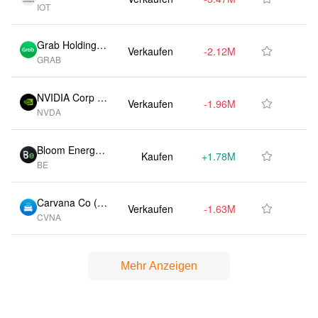
IOT
S)
Grab Holdings
Verkaufen
-2.12M
-15.80%

GRAB
Ltd (US)
NVIDIA Corp (U
Verkaufen
-1.96M
-10.50%

NVDA
S)
Bloom Energy
Kaufen
+1.78M
+216.80%

BE
Corp (US)
Carvana Co (U
Verkaufen
-1.63M
-13.10%

CVNA
S)
Mehr Anzeigen