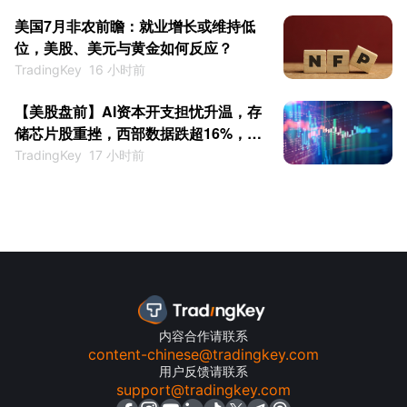
美国7月非农前瞻：就业增长或维持低
位，美股、美元与黄金如何反应？
TradingKey
16 小时前
【美股盘前】AI资本开支担忧升温，存
储芯片股重挫，西部数据跌超16%，闪
迪跌超10%
TradingKey
17 小时前
内容合作请联系
content-chinese@tradingkey.com
用户反馈请联系
support@tradingkey.com