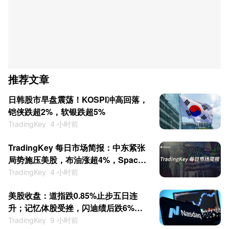
推荐文章
日韩股市早盘震荡！KOSPI冲高回落，
铠侠跌超2%，软银跌超5%
TradingKey
4 小时前
TradingKey 每日市场简报：中东紧张
局势施压美股，布油涨超4%，SpaceX
解禁日大涨逾6%
TradingKey
4 小时前
美股收盘：道指跌0.85%止步五日连
升；记忆体股受挫，闪迪绩后跌6%，
西部数据跌13%
TradingKey
9 小时前