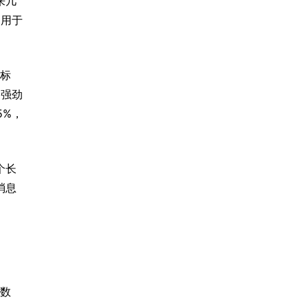
来几
，用于
目标
的强劲
5%，
个长
消息
R数