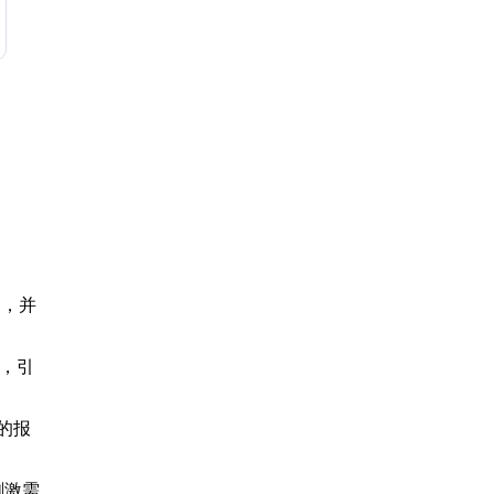
剧，并
应，引
的报
刺激需