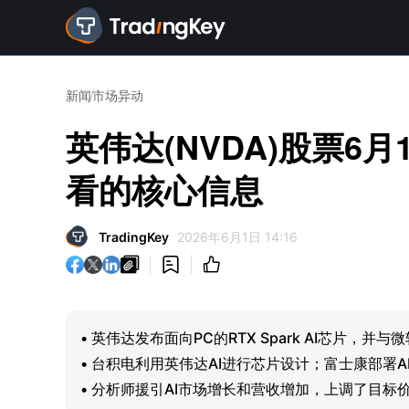
新闻
市场异动
英伟达(NVDA)股票6
看的核心信息
TradingKey
2026年6月1日 14:16



• 英伟达发布面向PC的RTX Spark AI芯片，并
• 台积电利用英伟达AI进行芯片设计；富士康部署A
• 分析师援引AI市场增长和营收增加，上调了目标