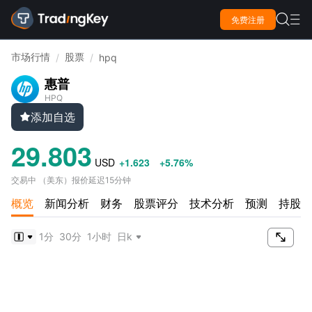

免费注册

市场行情
股票
/
/
hpq
惠普
HPQ
添加自选

29.803
USD
+1.623
+5.76%
交易中
（
美东
）
报价延迟15分钟
概览
新闻分析
财务
股票评分
技术分析
预测
持股情

1分
30分
1小时
日k