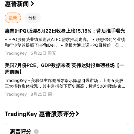
惠普
新闻

最新
分析
惠普(HPQ)股票5月22日收盘上涨15.18%：背后推手曝光
• HPQ股价受业绩预期及AI PC需求推动走高。 • 联想强劲的业绩
和行业复苏提振了HP和Dell。 • 摩根大通上调HPQ目标价；公司
宣布派发股息，市场情绪乐观。
TradingKey
5月22日 周五
美国7月份PCE、GDP数据来袭 英伟达财报重磅登场【一
周前瞻】
TradingKey - 美联储主席鲍威尔暗示降息引爆市场，上周五美股
三大指数集体收涨，其中道指创下历史新高，标普500指数结束
了此前连续五日下跌的走势。本周，市场将迎来美国7月份PCE、
TradingKey
8月25日 周一
二季度GDP、7月耐用品订单数据，英伟达即将发布机器人“新大
脑”技术。股票方面，英伟达、阿里巴巴、美团、拼多多、立讯精
密、新易盛、中际旭创将公布财务数据。英伟达的业绩被视为检
TradingKey 惠普股票评分

验整个AI交易逻辑的“试金石”，若是不及预期，科技股将重启抛售
行情。
惠普评分
