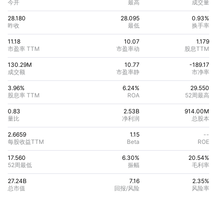
今开
最高
成交量
28.180
28.095
0.93%
昨收
最低
换手率
11.18
10.07
1.179
市盈率 TTM
市盈率动
股息TTM
130.29M
10.77
-189.17
成交额
市盈率静
市净率
3.96%
6.24
%
29.550
股息率 TTM
ROA
52周最高
0.83
2.53B
914.00M
量比
净利润
总股本
2.6659
1.15
--
每股收益TTM
Beta
ROE
17.560
6.30%
20.54
%
52周最低
振幅
毛利率
27.24B
7.16
2.35
%
总市值
回报/风险
风险率