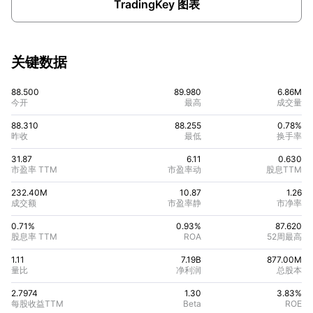
TradingKey 图表
关键数据
88.500
89.980
6.86M
今开
最高
成交量
88.310
88.255
0.78%
昨收
最低
换手率
31.87
6.11
0.630
市盈率 TTM
市盈率动
股息TTM
232.40M
10.87
1.26
成交额
市盈率静
市净率
0.71%
0.93
%
87.620
股息率 TTM
ROA
52周最高
1.11
7.19B
877.00M
量比
净利润
总股本
2.7974
1.30
3.83
%
每股收益TTM
Beta
ROE