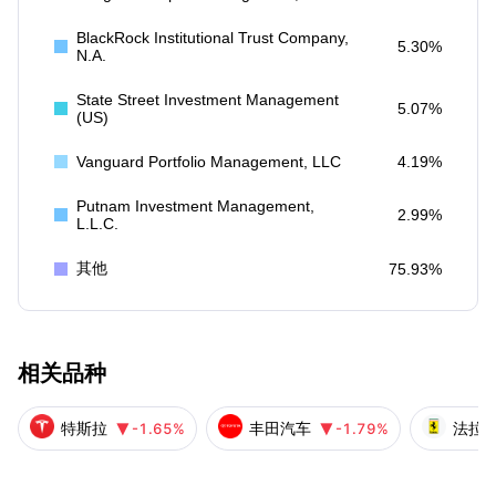
BlackRock Institutional Trust Company,
5.30%
N.A.
State Street Investment Management
5.07%
(US)
Vanguard Portfolio Management, LLC
4.19%
Putnam Investment Management,
2.99%
L.L.C.
其他
75.93%
相关品种
特斯拉
丰田汽车
法拉
-1.65%
-1.79%

