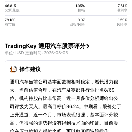
46.815
1.95%
7.61
%
52周最低
振幅
毛利率
78.18B
9.97
1.59
%
总市值
回报/风险
风险率
TradingKey 通用汽车股票评分

单位
: USD
更新时间
:
2026-08-05
操作建议
通用汽车当前公司基本面数据相对稳定，增长潜力很
大。当前估值合理，在汽车及零部件行业排名8/69
位。机构持股占比非常高，近一月多位分析师给出公
司评级为买入。最高目标价96.24。中期看，股价处于
上升通道。近一个月，市场表现很强，基本面评分较
高，但很强的走势得没有得到技术面的印证。目前股
价在压力位和支撑位之间，可以做区间波段操作。