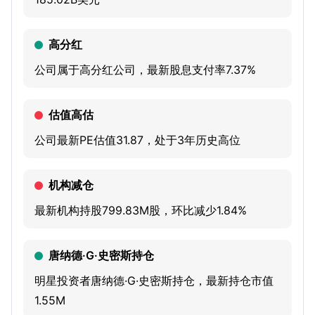
brands. The Company provides automotive financing
services through its General Motors Financial Company,
高分红
Inc. (GM Financial) segment. Its Cruise segment is
公司属于高分红公司，最新股息支付率7.37%
engaged in the development and commercialization of
autonomous vehicle technology. Its software-enabled
估值高估
services and subscriptions, including OnStar, its
advanced driver-assistance systems (ADAS), including
公司最新PE估值31.87，处于3年历史高位
Super Cruise driver assistance technology, and its end-to-
end software platform. The Company is also focused on
机构减仓
investing in electric vehicles (EVs) and AVs, software-
最新机构持股799.83M股，环比减少1.84%
enabled services and subscriptions and new business
opportunities.
唐纳德·G·史密斯持仓
明星投资者唐纳德·G·史密斯持仓，最新持仓市值
1.55M