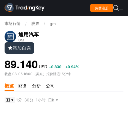

免费注册

市场行情
股票
/
/
gm
通用汽车
GM
添加自选

89.140
USD
+0.830
+0.94%
收盘
08-05 16:00
（
美东
）
报价延迟15分钟
概览
财务
分析
公司
1分
30分
1小时
日k