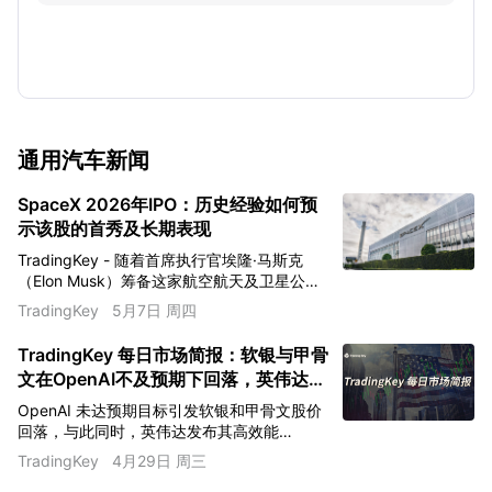
通用汽车
新闻
SpaceX 2026年IPO：历史经验如何预
示该股的首秀及长期表现
TradingKey - 随着首席执行官埃隆·马斯克
（Elon Musk）筹备这家航空航天及卫星公司
的史上首次公开上市，金融界对 SpaceX IPO
TradingKey
5月7日 周四
的关注度持续升温，此次 IPO 势将刷新美股上
市的所有历史纪录。
TradingKey 每日市场简报：软银与甲骨
文在OpenAI不及预期下回落，英伟达取
得‘Nano’效率突破
OpenAI 未达预期目标引发软银和甲骨文股价
回落，与此同时，英伟达发布其高效能
"Nano" AI 模型。此外，最新动态还包括霍尔
TradingKey
4月29日 周三
木兹海峡紧张局势、美联储关于滞胀的辩论以