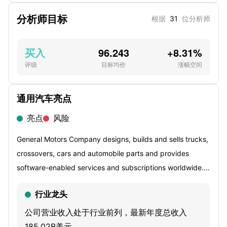
分析师目标
根据
31
位分析师
买入
96.243
+8.31%
评级
目标均价
涨幅空间
通用汽车亮点
亮点
风险
General Motors Company designs, builds and sells trucks,
crossovers, cars and automobile parts and provides
software-enabled services and subscriptions worldwide.
The Company's segments include GMNA, GMI, Cruise and
行业龙头
GM Financial. Its GM North America (GMNA) and GM
International (GMI) develop, manufacture and/or markets
公司营业收入处于行业前列，最新年度总收入
vehicles under the Buick, Cadillac, Chevrolet and GMC
185.02B美元