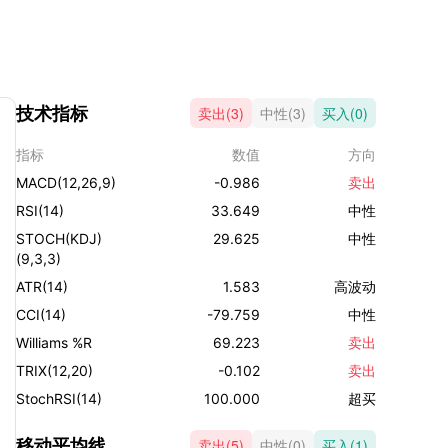
央行转向收紧货币政策和提高利率，投资者将转而
行的这一举措取决于日本经济的持续复苏和健康状
的关键因素。 技术分析 过去一个月里，瑞郎/日
，在关键支撑位和阻力位之间游走。在日线图上，
技术指标
卖出(3)
中性(3)
买入(0)
945的支撑位上方，并正在测试 171.844 阻力位。
市场正处于盘整期，等待更明确的方向。 该货币对
指标
数值
方向
线上方，表明买方仍有一定的控制权，不过是暂时
MACD(12,26,9)
-0.986
卖出
位 171.844，则将标志着看涨趋势的恢复，并打
84 和 173.299 的道路，这两个阻力位位于 100
RSI(14)
33.649
中性
STOCH(KDJ)
29.625
中性
(9,3,3)
ATR(14)
1.583
高波动
CCI(14)
-79.759
中性
Williams %R
69.223
卖出
TRIX(12,20)
-0.102
卖出
StochRSI(14)
100.000
超买
移动平均线
卖出(5)
中性(0)
买入(1)