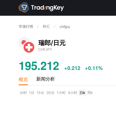
市场行情
外汇
/
/
chfjpy
瑞郎/日元
CHFJPY
195.212
+0.212
+0.11%
概览
新闻分析
分时
1分
15分
30分
1小时
4小时
日k
周k