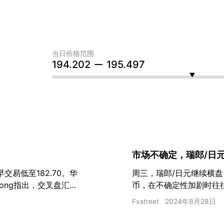
当日价格范围
194.202
195.497
市场不确定，瑞郎/日
交易低至182.70。华
周三，瑞郎/日元继续横
r Wong指出，交叉盘汇率
币，在不确定性加剧时往
更受投资者青睐，因为与
Fxstreet
2024年8月28日
是近期美元走软，美国国
此，瑞郎/日元的前景可能