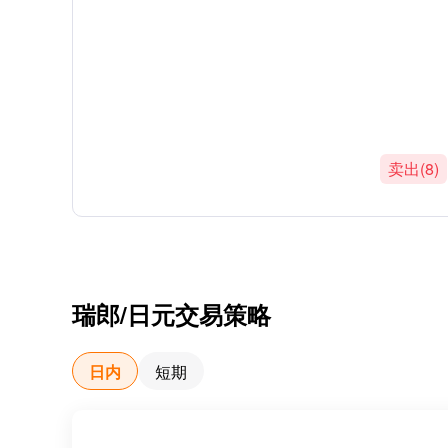
卖出(8)
瑞郎/日元
交易策略
日内
短期