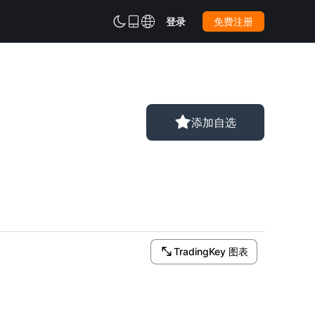



登录
免费注册

添加自选

TradingKey 图表