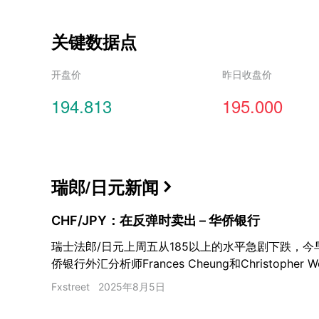
关键数据点
开盘价
昨日收盘价
194.813
195.000
瑞郎/日元
新闻

CHF/JPY：在反弹时卖出 – 华侨银行
瑞士法郎/日元上周五从185以上的水平急剧下跌，今早
侨银行外汇分析师Frances Cheung和Christophe
新在182.00水平。
Fxstreet
2025年8月5日