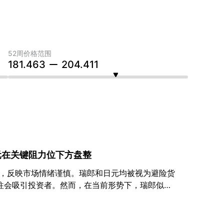
52周价格范围
181.463
204.411
元在关键阻力位下方盘整
盘，反映市场情绪谨慎。瑞郎和日元均被视为避险货
往会吸引投资者。然而，在当前形势下，瑞郎似乎
日元相比，瑞郎的利率更高。这种青睐的部分原因
债收益率下降，增加瑞郎的相对吸引力。 尽管如
会受到日本央行（BOJ）2024 年晚些时候潜在政