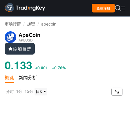

免费注册

市场行情
加密
/
/
apecoin
ApeCoin
APEUSD
添加自选

0.133
+0.001
+0.76%
概览
新闻分析

分时
1分
15分
日k