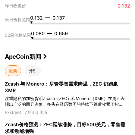
0.132
昨日收盘价
0.132
0.137
当日价格范围
0.080
0.659
52周价格范围
ApeCoin
新闻

最新
分析
Zcash 与 Monero：尽管零售需求降温，ZEC 仍跑赢
XMR
注重隐私的加密货币Zcash（ZEC）和Monero（XMR）在周五表
现出广泛的回升迹象，多头在经历数周的持续下跌后收紧了控
制。ZEC徘徊在460美元以上，连续三天上涨，而XMR则在320美
Fxstreet
7月3日 周五
元以上回落涨幅。
Zcash价格预测：ZEC延续涨势，目标500美元，零售需
求和动能增强