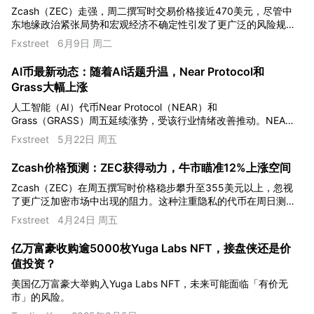
Zcash（ZEC）走强，周二撰写时交易价格接近470美元，尽管中
东地缘政治紧张局势和宏观经济不确定性引发了更广泛的风险规
避情绪，但其表现依然坚挺。
Fxstreet
6月9日 周二
AI币最新动态：随着AI话题升温，Near Protocol和
Grass大幅上涨
人工智能（AI）代币Near Protocol（NEAR）和
Grass（GRASS）周五延续涨势，受该行业情绪改善推动。NEAR
上涨18%，在2.40美元阻力位附近交易，而GRASS徘徊在0.45美
Fxstreet
5月22日 周五
元左右。
Zcash价格预测：ZEC获得动力，牛市瞄准12%上涨空间
Zcash（ZEC）在周五撰写时价格稳步攀升至355美元以上，忽视
了更广泛加密市场中出现的阻力。这种注重隐私的代币在周日测
试了300美元的支撑位，使多头增加了风险敞口并为当前的涨势
Fxstreet
4月24日 周五
积聚了动力。
亿万富豪收购逾5000枚Yuga Labs NFT，接盘侠还是价
值投资？
美国亿万富豪大举购入Yuga Labs NFT，未来可能面临「有价无
市」的风险。