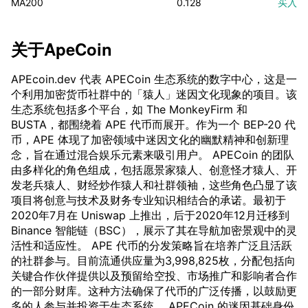
MA200
0.128
买入
关于
ApeCoin
APEcoin.dev 代表 APECoin 生态系统的数字中心，这是一
个利用加密货币社群中的「猿人」迷因文化现象的项目。该
生态系统包括多个平台，如 The MonkeyFirm 和
BUSTA，都围绕着 APE 代币而展开。作为一个 BEP-20 代
币，APE 体现了加密领域中迷因文化的幽默精神和创新理
念，旨在通过混合娱乐元素来吸引用户。 APECoin 的团队
由多样化的角色组成，包括愿景家猿人、创意怪才猿人、开
发老兵猿人、财经炒作猿人和社群领袖，这些角色凸显了该
项目将创意与技术及财务专业知识相结合的承诺。最初于
2020年7月在 Uniswap 上推出，后于2020年12月迁移到
Binance 智能链（BSC），展示了其在导航加密景观中的灵
活性和适应性。 APE 代币的分发策略旨在培养广泛且活跃
的社群参与。目前流通供应量为3,998,825枚，分配包括向
关键合作伙伴提供以及预留给空投、市场推广和影响者合作
的一部分财库。这种方法确保了代币的广泛传播，以鼓励更
多的人参与并投资于生态系统。 APECoin 的迷因基础身份