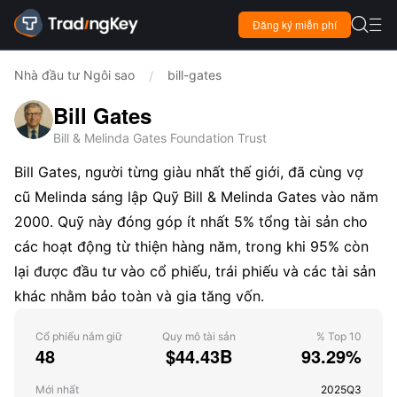

Đăng ký miễn phí

Nhà đầu tư Ngôi sao
bill-gates
/
Bill Gates
Bill & Melinda Gates Foundation Trust
Bill Gates, người từng giàu nhất thế giới, đã cùng vợ
cũ Melinda sáng lập Quỹ Bill & Melinda Gates vào năm
2000. Quỹ này đóng góp ít nhất 5% tổng tài sản cho
các hoạt động từ thiện hàng năm, trong khi 95% còn
lại được đầu tư vào cổ phiếu, trái phiếu và các tài sản
khác nhằm bảo toàn và gia tăng vốn.
Cổ phiếu nắm giữ
Quy mô tài sản
% Top 10
48
$44.43B
93.29%
Mới nhất
2025Q3