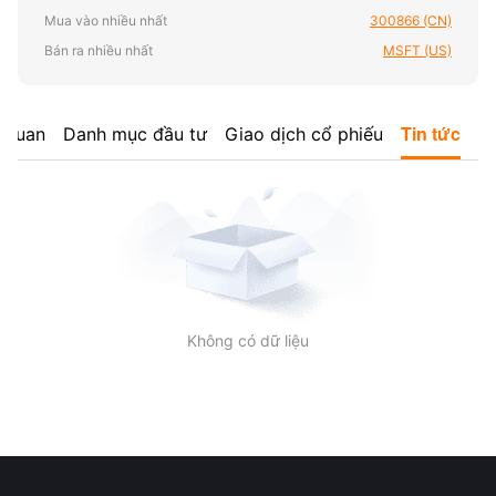
Mua vào nhiều nhất
300866 (CN)
Bán ra nhiều nhất
MSFT (US)
Tin tức
 quan
Danh mục đầu tư
Giao dịch cổ phiếu
Không có dữ liệu