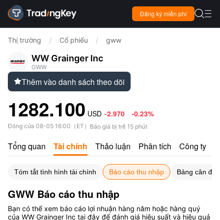

Đăng ký miễn phí

Thị trường
/
Cổ phiếu
/
gww
WW Grainger Inc
GWW
Thêm vào danh sách theo dõi

1282.100
USD
-2.970
-0.23%
Đóng cửa
08-05 16:00
（
ET
）
Báo giá bị trễ 15 phút
Tổng quan
Tài chính
Thảo luận
Phân tích
Công ty
Tóm tắt tình hình tài chính
Báo cáo thu nhập
Bảng cân đối 
GWW Báo cáo thu nhập
Bạn có thể xem báo cáo lợi nhuận hàng năm hoặc hàng quý
của WW Grainger Inc tại đây để đánh giá hiệu suất và hiệu quả