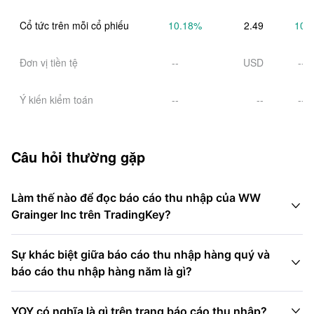
Cổ tức trên mỗi cổ phiếu
10.18
%
2.49
10.
Đơn vị tiền tệ
--
USD
--
Ý kiến kiểm toán
--
--
--
Câu hỏi thường gặp
Làm thế nào để đọc báo cáo thu nhập của WW

Grainger Inc trên TradingKey?
Sự khác biệt giữa báo cáo thu nhập hàng quý và

báo cáo thu nhập hàng năm là gì?

YOY có nghĩa là gì trên trang báo cáo thu nhập?