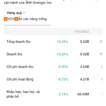
vận hành của WW Grainger Inc.

Hàng quý
YOY
Ẩn các hàng trống


Hàng quý+Hàng năm
Hàng quý
FY2026Q2
Hàng năm
Tổng doanh thu
10.25
%
5.02B
10.
Doanh thu
10.25
%
5.02B
10.
Chi phí doanh thu
8.50
%
3.04B
9.
Chi phí hoạt động
8.72
%
4.21B
8.
Khấu hao, hao hụt, và 
3.13
%
66.00M
1.
phân bổ