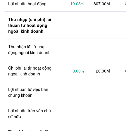
Lợi nhuận hoạt động
19.03
%
807.00M
18.
Thu nhập (chi phí) lãi 
thuần từ hoạt động 
ngoài kinh doanh
Thu nhập lãi từ hoạt 
--
--
động ngoài kinh doanh
Chi phí lãi từ hoạt động 
0.00
%
20.00M
0.
ngoài kinh doanh
Lợi nhuận từ việc bán 
--
--
chứng khoán
Lợi nhuận trên vốn chủ 
--
--
sở hữu