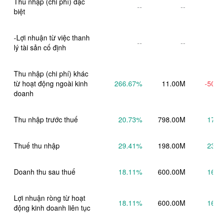
Thu nhập (chi phí) đặc 
--
--
biệt
-Lợi nhuận từ việc thanh 
--
--
lý tài sản cố định
Thu nhập (chi phí) khác 
từ hoạt động ngoài kinh 
266.67
%
11.00M
-50.
doanh
Thu nhập trước thuế
20.73
%
798.00M
17.
Thuế thu nhập
29.41
%
198.00M
23.
Doanh thu sau thuế
18.11
%
600.00M
16.
Lợi nhuận ròng từ hoạt 
18.11
%
600.00M
16.
động kinh doanh liên tục