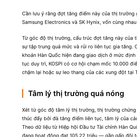
Cần lưu ý rằng đợt tăng điểm này của thị trường g
Samsung Electronics và SK Hynix, vốn cùng nhau 
Từ góc độ thị trường, cấu trúc đợt tăng này của 
sự tập trung quá mức và rủi ro liên tục gia tăng. 
khoán Hàn Quốc hiện đang giao dịch ở mức định gi
tục duy trì, KOSPI có cơ hội chạm mốc 10.000 điể
chậm lại hoặc sự leo thang của các xung đột tại
Tâm lý thị trường quá nóng
Xét từ góc độ tâm lý thị trường, thị trường chứ
thúc đẩy bởi đà tăng điểm liên tục, tâm lý của c
Theo dữ liệu từ Hiệp hội Đầu tư Tài chính Hàn Qu
đang hoạt động đạt 105,22 triệu — gần gấp đôi 