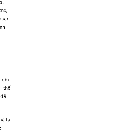
, 
hế, 
quan 
nh 
dõi 
 thế 
đã 
à là 
i 