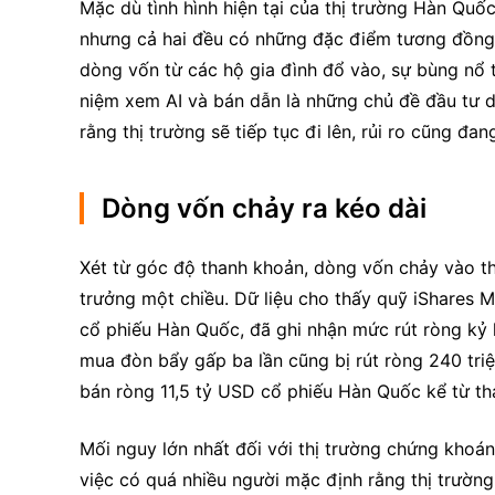
Mặc dù tình hình hiện tại của thị trường Hàn Quốc
nhưng cả hai đều có những đặc điểm tương đồng về
dòng vốn từ các hộ gia đình đổ vào, sự bùng nổ tà
niệm xem AI và bán dẫn là những chủ đề đầu tư dà
rằng thị trường sẽ tiếp tục đi lên, rủi ro cũng đang
Dòng vốn chảy ra kéo dài
Xét từ góc độ thanh khoản, dòng vốn chảy vào t
trưởng một chiều. Dữ liệu cho thấy quỹ iShares 
cổ phiếu Hàn Quốc, đã ghi nhận mức rút ròng kỷ l
mua đòn bẩy gấp ba lần cũng bị rút ròng 240 triệ
bán ròng 11,5 tỷ USD cổ phiếu Hàn Quốc kể từ th
Mối nguy lớn nhất đối với thị trường chứng khoán
việc có quá nhiều người mặc định rằng thị trường s