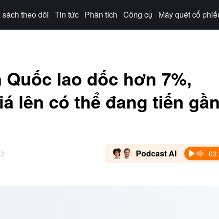
sách theo dõi
Tin tức
Phân tích
Công cụ
Máy quét cổ phiế
 Quốc lao dốc hơn 7%,
iá lên có thể đang tiến gầ
Podcast AI
03
12