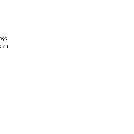
 
ột 
iều 