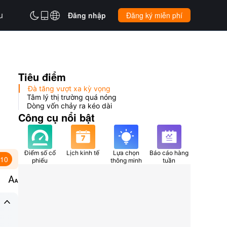
u



Đăng nhập
Đăng ký miễn phí
Tiêu điểm
Đà tăng vượt xa kỳ vọng
n
Tâm lý thị trường quá nóng
Dòng vốn chảy ra kéo dài
Công cụ nổi bật
Điểm số cổ
Lịch kinh tế
Lựa chọn
Báo cáo hàng
:10
phiếu
thông minh
tuần

