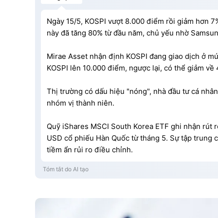
Ngày 15/5, KOSPI vượt 8.000 điểm rồi giảm hơn 7%
này đã tăng 80% từ đầu năm, chủ yếu nhờ Samsung
Mirae Asset nhận định KOSPI đang giao dịch ở mức
KOSPI lên 10.000 điểm, ngược lại, có thể giảm về
Thị trường có dấu hiệu "nóng", nhà đầu tư cá nhân
nhóm vị thành niên.
Quỹ iShares MSCI South Korea ETF ghi nhận rút rò
USD cổ phiếu Hàn Quốc từ tháng 5. Sự tập trung c
tiềm ẩn rủi ro điều chỉnh.
Tóm tắt do AI tạo