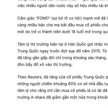
việc nhiều người dân nước này sở hữu nhiều tài k
Cảm giác "FOMO" (sợ bỏ lỡ cơ hội) mạnh mẽ đã la
càng nhiều bậc cha mẹ bắt đầu mua cổ phiếu cho c
mới do trẻ vị thành niên dưới 18 tuổi mở trong q
Tâm lý thị trường hiện tại ở Hàn Quốc gợi nhắc m
Trung Quốc ngay trước đợt sụp đổ năm 2015. Từ
đã tăng gần gấp đôi chỉ trong khoảng sáu tháng, 
đòn bẩy đổ xô vào thị trường.
Theo Reuters, đà tăng của cổ phiếu Trung Quốc ph
những người chiếm khoảng 60% cơ sở nhà đầu tư 
tâm lý cho rằng chỉ cần mua cổ phiếu là có lãi đã 
trường A-share đã giảm gần một nửa trong khoảng