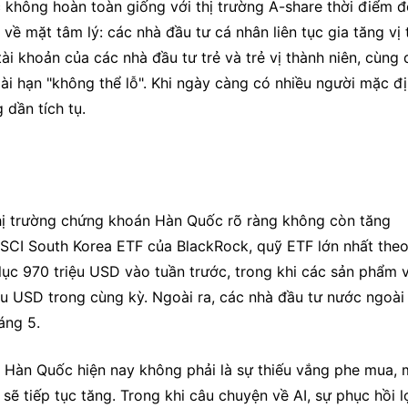
 không hoàn toàn giống với thị trường A-share thời điểm đó
 mặt tâm lý: các nhà đầu tư cá nhân liên tục gia tăng vị t
i khoản của các nhà đầu tư trẻ và trẻ vị thành niên, cùng 
i hạn "không thể lỗ". Khi ngày càng có nhiều người mặc đị
 dần tích tụ.
hị trường chứng khoán Hàn Quốc rõ ràng không còn tăng 
MSCI South Korea ETF của BlackRock, quỹ ETF lớn nhất theo 
ục 970 triệu USD vào tuần trước, trong khi các sản phẩm vị
u USD trong cùng kỳ. Ngoài ra, các nhà đầu tư nước ngoài 
áng 5.
 Hàn Quốc hiện nay không phải là sự thiếu vắng phe mua, m
ẽ tiếp tục tăng. Trong khi câu chuyện về AI, sự phục hồi lợ