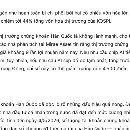
ần như hoàn toàn bị chi phối bởi hai cổ phiếu vốn hóa lớn l
chiếm tới 44% tổng vốn hóa thị trường của KOSPI.
thị trường chứng khoán Hàn Quốc là không lành mạnh, cho t
Các nhà phân tích tại Mirae Asset tin rằng thị trường chứng 
á khoảng 9 lần lợi nhuận năm nay. Nếu nhu cầu chip AI tiế
m; tuy nhiên, nếu nhu cầu AI sụp đổ do lạm phát, tăng trưở
 Trung Đông, chỉ số này có thể giảm xuống còn 4.500 điểm.
ng khoán Hàn Quốc đã bộc lộ rõ những dấu hiệu quá nóng. Đ
ác nhà đầu tư cá nhân trong nước đã đạt đến mức cuồng nhiệ
ốc, tính đến ngày 4/5/2026, số lượng tài khoản chứng khoá
tổng dân số khoảng 51 triệu người của Hàn Quốc — phản án