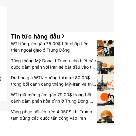
Tin tức hàng đầu
WTI tăng lên gần 75,00$ bất chấp tiến
triển ngoại giao ở Trung Đông
Tổng thống Mỹ Donald Trump cho biết các
cuộc đàm phán với Iran sẽ bắt đầu vào thứ
Hai sau khi hủy bỏ cuộc tấn công
Dự báo giá WTI: Hướng tới mức 80,00$
ỷ
trong bối cảnh căng thẳng Mỹ-Iran và thiết
lập kỹ thuật trái chiều
WTI giữ mức giảm gần 79,00$ trong bối
cảnh đàm phán hòa bình ở Trung Đông,
OPEC+ mở rộng sản lượng
Vàng phục hồi lên trên 4.050$ khi Trump
tạm dừng các cuộc tấn công vào Iran