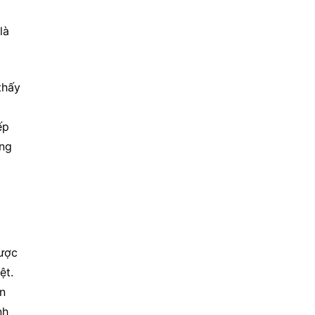
à 
hấy 
p 
ng 
ược 
t. 
n 
h 