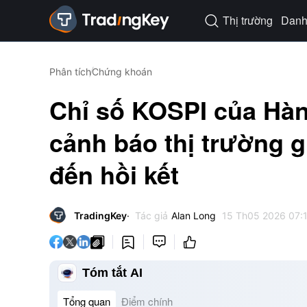
Thị trường
Danh 

Phân tích
Chứng khoán
Chỉ số KOSPI của Hàn
cảnh báo thị trường g
đến hồi kết
TradingKey
Tác giả
Alan Long
15 Th05 2026 07:




Tóm tắt AI
Tổng quan
Điểm chính