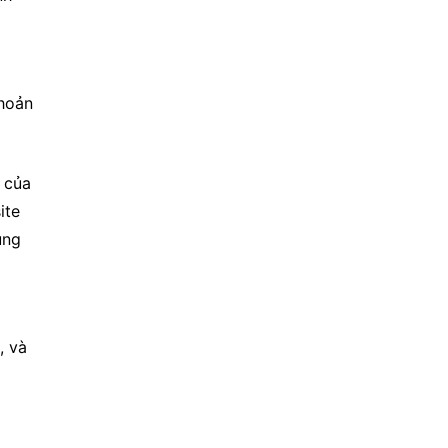
hoản 
của 
te 
ng 
 và 