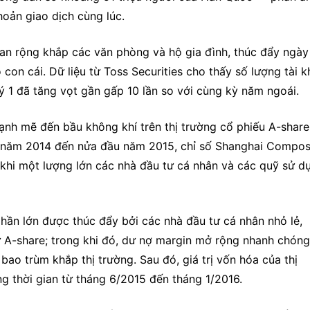
hoản giao dịch cùng lúc.
n rộng khắp các văn phòng và hộ gia đình, thúc đẩy ngày 
on cái. Dữ liệu từ Toss Securities cho thấy số lượng tài k
uý 1 đã tăng vọt gần gấp 10 lần so với cùng kỳ năm ngoái.
ạnh mẽ đến bầu không khí trên thị trường cổ phiếu A-share 
 năm 2014 đến nửa đầu năm 2015, chỉ số Shanghai Composi
khi một lượng lớn các nhà đầu tư cá nhân và các quỹ sử dụ
ần lớn được thúc đẩy bởi các nhà đầu tư cá nhân nhỏ lẻ, 
A-share; trong khi đó, dư nợ margin mở rộng nhanh chóng,
bao trùm khắp thị trường. Sau đó, giá trị vốn hóa của thị 
 thời gian từ tháng 6/2015 đến tháng 1/2016.