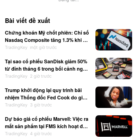
Bài viết đề xuất
Chứng khoán Mỹ chốt phiên: Chỉ số
Nasdaq Composite tăng 1.3% khi kỳ
vọng Fed tăng lãi suất hạ nhiệt; Cổ
TradingKey
một giờ trước
phiếu chip nhớ bị bán tháo trong khi
Tại sao cổ phiếu SanDisk giảm 50%
nhóm phần mềm tăng điểm; SpaceX
từ đỉnh tháng 6 trong bối cảnh nghi
tăng vọt 15.83%
ngại về CapEx AI và sự cạnh tranh
TradingKey
2 giờ trước
gia tăng từ Trung Quốc
Trump khởi động lại quy trình bãi
nhiệm Thống đốc Fed Cook do gian
lận thế chấp khi xung đột về tính
TradingKey
3 giờ trước
độc lập của Ngân hàng Trung ương
Dự báo giá cổ phiếu Marvell: Việc ra
lại leo thang
mắt sản phẩm tại FMS kích hoạt đợt
tăng giá; Liệu MRVL có thể quay lại
TradingKey
4 giờ trước