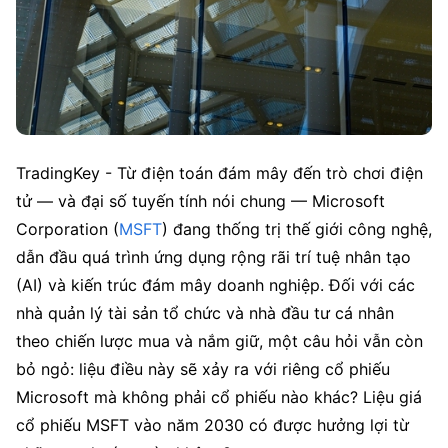
TradingKey - Từ điện toán đám mây đến trò chơi điện 
tử — và đại số tuyến tính nói chung — Microsoft 
Corporation (
MSFT
) đang thống trị thế giới công nghệ, 
dẫn đầu quá trình ứng dụng rộng rãi trí tuệ nhân tạo 
(AI) và kiến trúc đám mây doanh nghiệp. Đối với các 
nhà quản lý tài sản tổ chức và nhà đầu tư cá nhân 
theo chiến lược mua và nắm giữ, một câu hỏi vẫn còn 
bỏ ngỏ: liệu điều này sẽ xảy ra với riêng cổ phiếu 
Microsoft mà không phải cổ phiếu nào khác? Liệu giá 
cổ phiếu MSFT vào năm 2030 có được hưởng lợi từ 