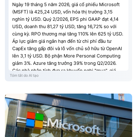
Ngày 19 tháng 5 năm 2026, giá cổ phiếu Microsoft
(MSFT) là 425,24 USD, vốn hóa thị trường 3,15
nghìn tỷ USD. Quý 2/2026, EPS phi GAAP đạt 4,14
USD, doanh thu 81,27 tỷ USD, tăng 16,72% so với
cùng kỳ. RPO thương mại tăng 110% lên 625 tỷ USD.
Áp lực giảm giá ngắn hạn đến từ chi phí đầu tư
CapEx tăng gấp đôi và lỗ vốn chủ sở hữu từ OpenAI
lên 3,1 tỷ USD. Bộ phận More Personal Computing
giảm 3%. Azure tăng trưởng 39% trong Q2/2026.
Các nhà phân tích đưa ra khuyến nghị "mua", giá
Tóm tắt do AI tạo
mục tiêu đồng thuận 587,31 USD. Dự báo đến năm
2030, doanh thu có thể đạt 700-800 tỷ USD, với
Azure vượt 500 tỷ USD và doanh thu SaaS hơn 100
tỷ USD. Kịch bản lạc quan, giá cổ phiếu có thể đạt
1.116,92 USD hoặc 1.777,00 USD vào năm 2030.