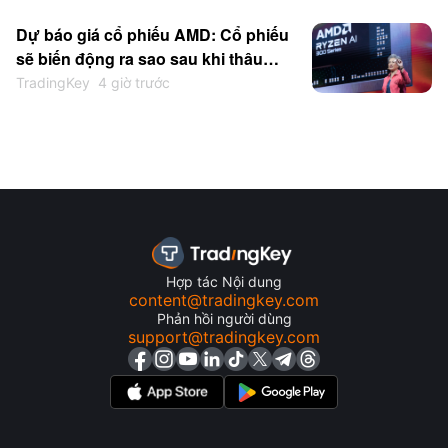
mức 300 USD?
Dự báo giá cổ phiếu AMD: Cổ phiếu
sẽ biến động ra sao sau khi thâu
tóm startup chip suy luận AI Taalas
TradingKey
4 giờ trước
để cạnh tranh với Nvidia?
Hợp tác Nội dung
content@tradingkey.com
Phản hồi người dùng
support@tradingkey.com