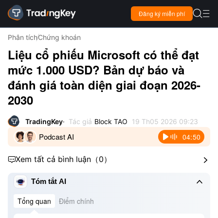

Đăng ký miễn phí

Phân tích
Chứng khoán
Liệu cổ phiếu Microsoft có thể đạt
mức 1.000 USD? Bản dự báo và
đánh giá toàn diện giai đoạn 2026-
2030
TradingKey
Tác giả
Block TAO
19 Th05 2026 09:23
Podcast AI
04:50
Xem tất cả bình luận
（
0
）



Tóm tắt AI
Tổng quan
Điểm chính