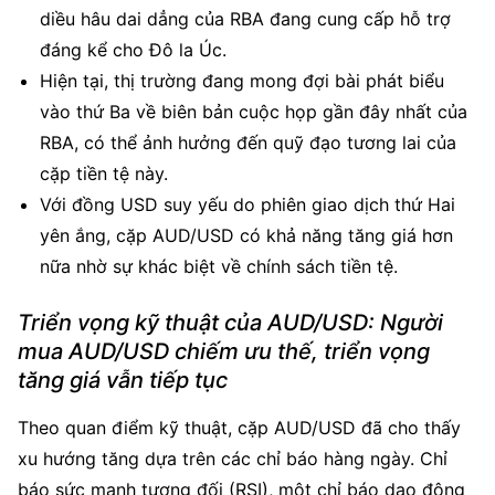
diều hâu dai dẳng của RBA đang cung cấp hỗ trợ 
đáng kể cho Đô la Úc.
Hiện tại, thị trường đang mong đợi bài phát biểu 
vào thứ Ba về biên bản cuộc họp gần đây nhất của 
RBA, có thể ảnh hưởng đến quỹ đạo tương lai của 
cặp tiền tệ này.
Với đồng USD suy yếu do phiên giao dịch thứ Hai 
yên ắng, cặp AUD/USD có khả năng tăng giá hơn 
nữa nhờ sự khác biệt về chính sách tiền tệ.
Triển vọng kỹ thuật của AUD/USD: Người 
mua AUD/USD chiếm ưu thế, triển vọng 
tăng giá vẫn tiếp tục
Theo quan điểm kỹ thuật, cặp AUD/USD đã cho thấy 
xu hướng tăng dựa trên các chỉ báo hàng ngày. Chỉ 
báo sức mạnh tương đối (RSI), một chỉ báo dao động 