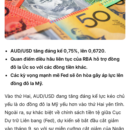
AUD/USD tăng đáng kể 0,75%, lên 0,6720.
Quan điểm diều hâu liên tục của RBA hỗ trợ đồng 
đô la Úc so với các đồng tiền khác.
Các kỳ vọng mạnh mẽ Fed sẽ ôn hòa gây áp lực lên 
đồng đô la Mỹ.
Vào thứ Hai, AUD/USD đang tăng đáng kể lực kéo chủ 
yếu là do đồng đô la Mỹ yếu hơn vào thứ Hai yên tĩnh. 
Ngoài ra, sự khác biệt về chính sách tiền tệ giữa Cục 
Dự trữ Liên bang (Fed), dự kiến ​​sẽ bắt đầu cắt giảm 
vào tháng 9, so với sự miễn cưỡng cắt giảm của Ngân 