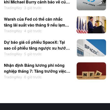
khi Michael Burry cảnh báo về cú
sụp đổ kiểu năm 1987 trước thềm
TradingKey
3 giờ trước
Bảng lương phi nông nghiệp
Warsh của Fed có thể cân nhắc
tăng lãi suất vào tháng 9 nếu lạm
phát ở mức cao, được cho là kiên
TradingKey
4 giờ trước
định với phong cách truyền thông
Dự báo giá cổ phiếu SpaceX: Tại
tối giản
sao cổ phiếu tăng ngược xu hướng
trong bối cảnh giải phóng 100 tỷ
TradingKey
5 giờ trước
USD khi đà phục hồi có thể tiếp diễn
Nhận định Bảng lương phi nông
nghiệp tháng 7: Tăng trưởng việc
làm có thể vẫn ở mức thấp; Chứng
TradingKey
6 giờ trước
khoán Mỹ, đồng USD và vàng sẽ
phản ứng ra sao?