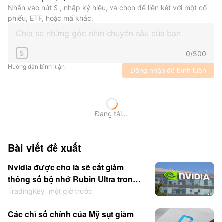
Nhấn vào nút $ , nhập ký hiệu, và chọn để liên kết với một cổ
phiếu, ETF, hoặc mã khác.
0
/
500
$
Hướng dẫn bình luận
Đăng nhập để bình luận
Đang tải...
Bài viết đề xuất
Nvidia được cho là sẽ cắt giảm
thông số bộ nhớ Rubin Ultra trong
bối cảnh thiếu hụt HBM
TradingKey
một giờ trước
Các chỉ số chính của Mỹ sụt giảm