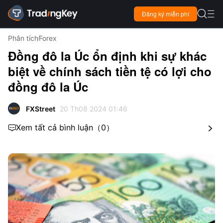

Đăng ký miễn phí

Phân tích
Forex
Đồng đô la Úc ổn định khi sự khác
biệt về chính sách tiền tệ có lợi cho
đồng đô la Úc
FXStreet
20 Th08 2024 01:46
Xem tất cả bình luận
（
0
）

