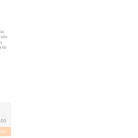
của
 trên
ey
 tài
500
uận