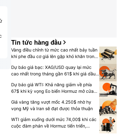
ử
c
Tin tức hàng đầu
Vàng điều chỉnh từ mức cao nhất bảy tuần
khi phe đầu cơ giá lên gặp khó khăn trong
việc tìm sự chấp nhận trên mức 4.300$
Dự báo giá bạc: XAG/USD quay lại mức
cao nhất trong tháng gần 61$ khi giá dầu
tiếp tục lao dốc
Dự báo giá WTI: Khả năng giảm về phía
67$ khi kỳ vọng Eo biển Hormuz mở cửa
trở lại
Giá vàng tăng vượt mốc 4.250$ nhờ hy
vọng Mỹ và Iran sẽ đạt được thỏa thuận
WTI giảm xuống dưới mức 74,00$ khi các
cuộc đàm phán về Hormuz tiến triển,
chứng khoán Mỹ tăng lên