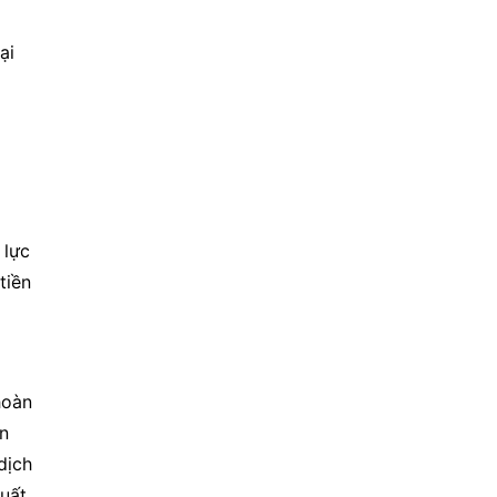
i 
lực 
iền 
oàn 
n 
ịch 
uất 