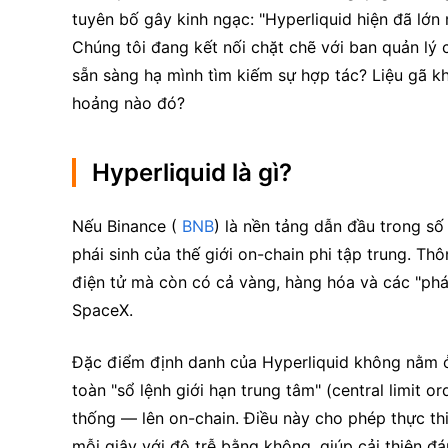
tuyên bố gây kinh ngạc: "Hyperliquid hiện đã lớ
Chúng tôi đang kết nối chặt chẽ với ban quản lý củ
sẵn sàng hạ mình tìm kiếm sự hợp tác? Liệu gã k
hoảng nào đó?
Hyperliquid là gì?
Nếu Binance (
 BNB
) là nền tảng dẫn đầu trong số c
phái sinh của thế giới on-chain phi tập trung. Th
điện tử mà còn có cả vàng, hàng hóa và các "phái
SpaceX.
Đặc điểm định danh của Hyperliquid không nằm ở 
toàn "sổ lệnh giới hạn trung tâm" (central limit 
thống — lên on-chain. Điều này cho phép thực thi
mỗi giây với độ trễ bằng không, giúp cải thiện đá