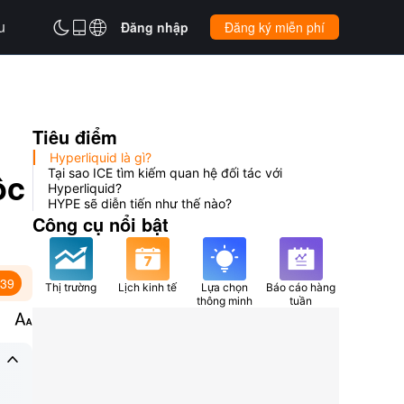
u



Đăng nhập
Đăng ký miễn phí
Tiêu điểm
Hyperliquid là gì?
ộc
Tại sao ICE tìm kiếm quan hệ đối tác với
Hyperliquid?
HYPE sẽ diễn tiến như thế nào?
Công cụ nổi bật
:39
Thị trường
Lịch kinh tế
Lựa chọn
Báo cáo hàng
thông minh
tuần

