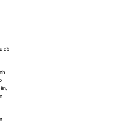
u đồ 
nh 
 
ên, 
n 
m 