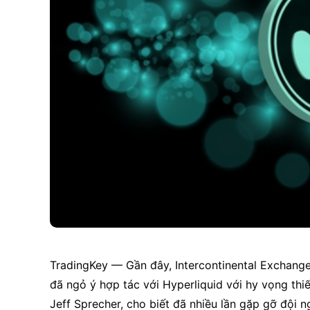
TradingKey — Gần đây, Intercontinental Exchange
đã ngỏ ý hợp tác với Hyperliquid với hy vọng thi
Jeff Sprecher, cho biết đã nhiều lần gặp gỡ đội n