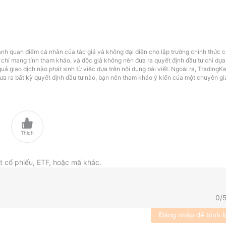
ánh quan điểm cá nhân của tác giả và không đại diện cho lập trường chính thức 
 chỉ mang tính tham khảo, và độc giả không nên đưa ra quyết định đầu tư chỉ dựa
uả giao dịch nào phát sinh từ việc dựa trên nội dung bài viết. Ngoài ra, TradingK
đưa ra bất kỳ quyết định đầu tư nào, bạn nên tham khảo ý kiến của một chuyên gia

Thích
ột cổ phiếu, ETF, hoặc mã khác.
0
/
Đăng nhập để bình l