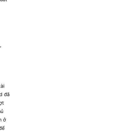
 
i 
d đã 
t 
ủ 
 ở 
ể 