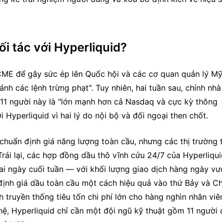
ối tác với Hyperliquid?
CME để gây sức ép lên Quốc hội và các cơ quan quản lý Mỹ,
nh các lệnh trừng phạt". Tuy nhiên, hai tuần sau, chính nhà 
 11 người này là "lớn mạnh hơn cả Nasdaq và cực kỳ thông 
 Hyperliquid vì hai lý do nội bộ và đối ngoại then chốt.
chuẩn định giá năng lượng toàn cầu, nhưng các thị trường tà
Trái lại, các hợp đồng dầu thô vĩnh cửu 24/7 của Hyperliqui
i ngày cuối tuần — với khối lượng giao dịch hàng ngày vượ
nh giá dầu toàn cầu một cách hiệu quả vào thứ Bảy và Ch
h truyền thống tiêu tốn chi phí lớn cho hàng nghìn nhân viên
ệ, Hyperliquid chỉ cần một đội ngũ kỹ thuật gồm 11 người đ