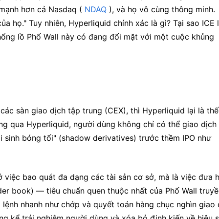
n mạnh hơn cả Nasdaq (
 NDAQ
 ), và họ vô cùng thông minh. 
a họ." Tuy nhiên, Hyperliquid chính xác là gì? Tại sao ICE lạ
hổng lồ Phố Wall này có đang đối mặt với một cuộc khủng 
ác sàn giao dịch tập trung (CEX), thì Hyperliquid lại là thế 
ông qua Hyperliquid, người dùng không chỉ có thể giao dịch t
 sinh bóng tối" (shadow derivatives) trước thềm IPO như 
việc bao quát đa dạng các tài sản cơ sở, mà là việc đưa h
order book) — tiêu chuẩn quen thuộc nhất của Phố Wall truyề
 lệnh nhanh như chớp và quyết toán hàng chục nghìn giao d
ng kể trải nghiệm người dùng và xóa bỏ định kiến về hiệu s