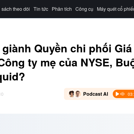
sách theo dõi
Tin tức
Phân tích
Công cụ
Máy quét cổ phiế
 giành Quyền chi phối Giá
, Công ty mẹ của NYSE, Bu
quid?
Podcast AI
03
10