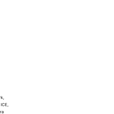
, 
ICE, 
a 