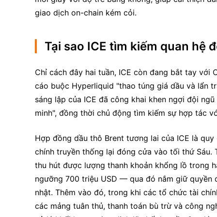
giao dịch on-chain kém cỏi.
Tại sao ICE tìm kiếm quan hệ đ
Chỉ cách đây hai tuần, ICE còn đang bắt tay với 
cáo buộc Hyperliquid "thao túng giá dầu và lẩn trá
sáng lập của ICE đã công khai khen ngợi đội ngũ
minh", đồng thời chủ động tìm kiếm sự hợp tác với
Hợp đồng dầu thô Brent tương lai của ICE là quy 
chính truyền thống lại đóng cửa vào tối thứ Sáu. 
thu hút được lượng thanh khoản khổng lồ trong ha
ngưỡng 700 triệu USD — qua đó nắm giữ quyền đị
nhật. Thêm vào đó, trong khi các tổ chức tài chín
các mảng tuân thủ, thanh toán bù trừ và công ngh