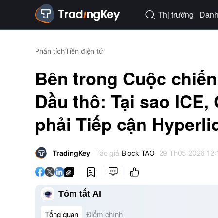
Thị trường
Danh 

Phân tích
Tiền điện tử
Bên trong Cuộc chiến
Dầu thô: Tại sao ICE
phải Tiếp cận Hyperli
TradingKey
Tác giả
Block TAO
29 Th05 2026 12:




Tóm tắt AI
Tổng quan
Điểm chính