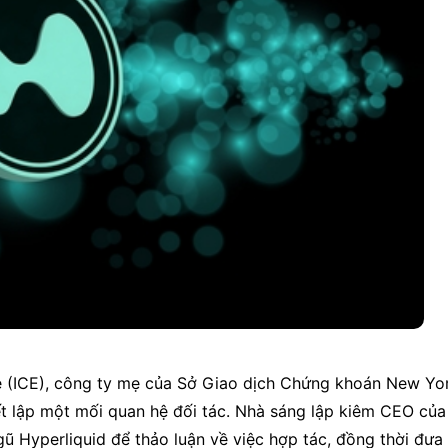
 (ICE), công ty mẹ của Sở Giao dịch Chứng khoán New York
ết lập một mối quan hệ đối tác. Nhà sáng lập kiêm CEO của 
gũ Hyperliquid để thảo luận về việc hợp tác, đồng thời đưa r