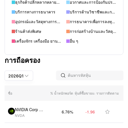
ธุรกิจค้าปลีกหลากหลายประเภท
อวกาศและการป้องกันประเทศ
บริการทางการธนาคาร
บริการด้านวิชาชีพและการพาณิชย์
อุปกรณ์และวัสดุทางการแพทย์
การธนาคารเพื่อการลงทุนและบริการการลงทุน
ร้านค้าส่งพิเศษ
การก่อสร้างบ้านและวัสดุก่อสร้าง
เครื่องจักร เครื่องมือ ยานยนต์หนัก รถไฟและเรือ
อื่น ๆ
การถือครอง


2026Q1
2026Q1
มูลค่าตลาด (วัน
ชื่อ
% น้ำหนักพอร์ต
หุ้นที่ซื้อขายแล้ว
รายการติดตาม
ที่)
2025Q4
2025Q3
NVIDIA Corp (U
6.76%
-1.96M
$3.15B

NVDA
S)
2025Q2
2025Q1