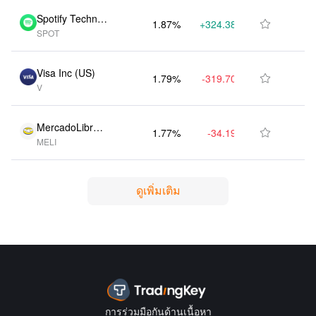
Spotify Technol
1.87%
+324.38K
$870.04M

SPOT
ogy SA (US)
Visa Inc (US)
1.79%
-319.70K
$835.60M

V
MercadoLibre I
1.77%
-34.19K
$822.07M

MELI
nc (US)
ดูเพิ่มเติม
การร่วมมือกันด้านเนื้อหา