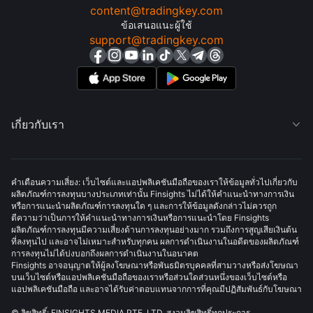
content@tradingkey.com
ข้อเสนอแนะผู้ใช้
support@tradingkey.com
เกี่ยวกับเรา

คำเตือนความเสี่ยง: เว็บไซต์และแอปพลิเคชันมือถือของเราให้ข้อมูลทั่วไปเกี่ยวกับ
ผลิตภัณฑ์การลงทุนบางประเภทเท่านั้น Finsights ไม่ได้ให้คำแนะนำทางการเงิน
หรือการแนะนำผลิตภัณฑ์การลงทุนใด ๆ และการให้ข้อมูลดังกล่าวไม่ควรถูก
ตีความว่าเป็นการให้คำแนะนำทางการเงินหรือการแนะนำโดย Finsights
ผลิตภัณฑ์การลงทุนมีความเสี่ยงด้านการลงทุนอย่างมาก รวมถึงการสูญเสียเงินต้น
ที่ลงทุนไป และอาจไม่เหมาะสำหรับทุกคน ผลการดำเนินงานในอดีตของผลิตภัณฑ์
การลงทุนไม่ได้บ่งบอกถึงผลการดำเนินงานในอนาคต
Finsights อาจอนุญาตให้ผู้ลงโฆษณาหรือพันธมิตรบุคคลที่สามวางหรือส่งโฆษณา
บนเว็บไซต์หรือแอปพลิเคชันมือถือของเราหรือส่วนใดส่วนหนึ่งของเว็บไซต์หรือ
แอปพลิเคชันมือถือ และอาจได้รับค่าตอบแทนจากการที่คุณมีปฏิสัมพันธ์กับโฆษณา
© ลิขสิทธิ์: FINSIGHTS MEDIA PTE. LTD. สงวนลิขสิทธิ์ทุกประการ