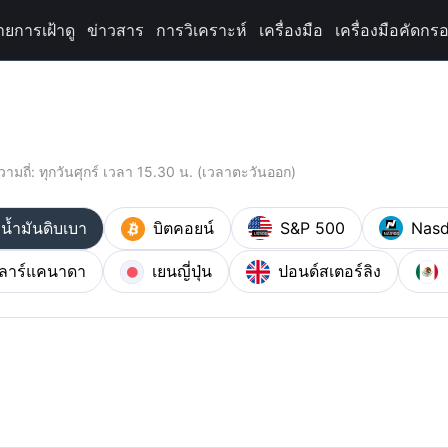
ายการเฝ้าดู
ข่าวสาร
การวิเคราะห์
เครื่องมือ
เครื่องมือคัดกรอ
วามถี่: ทุกวันศุกร์ เวลา 15.30 น. (เวลาตะวันออก)
น้ำมันดิบเบา
บิตคอยน์
S&P 500
Nasd
ลาร์แคนาดา
เยนญี่ปุ่น
ปอนด์สเตอร์ลิง