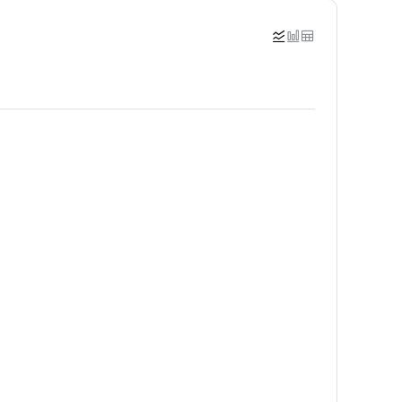


