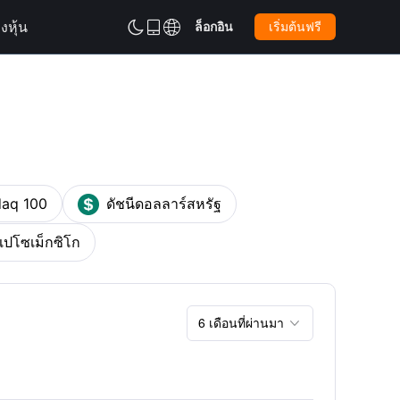
งหุ้น
ล็อกอิน
เริ่มต้นฟรี



aq 100
ดัชนีดอลลาร์สหรัฐ
เปโซเม็กซิโก
6 เดือนที่ผ่านมา
