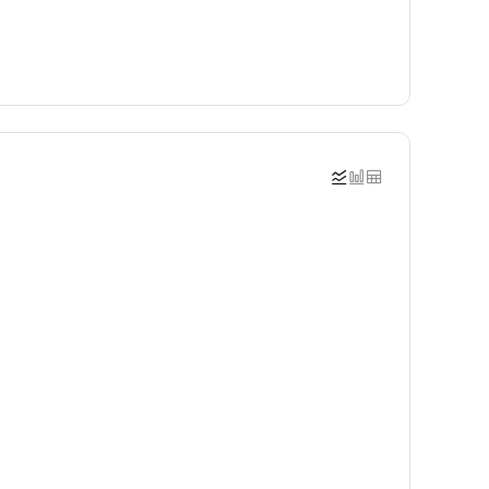


