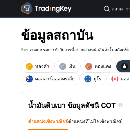
ตลาด
ร

ข้อมูลสถาบัน
คณะกรรมการกำกับการซื้อขายล่วงหน้าสินค้าโภคภัณฑ์
ที่มา:
ค
ทองคำ
เงิน
ทองแดง
ดอลลาร์ออสเตรเลีย
ยูโร
ดอล
น้ำมันดิบเบา ข้อมูลดัชนี COT

ตำแหน่งเชิงพาณิชย์
ตำแหน่งที่ไม่ใช่เชิงพาณิชย์