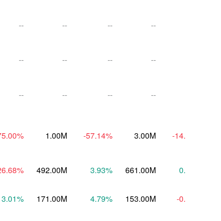
--
--
--
--
--
--
--
--
--
--
--
--
--
--
--
75.00
%
1.00M
-57.14
%
3.00M
-14.29
%
26.68
%
492.00M
3.93
%
661.00M
0.31
%
6
3.01
%
171.00M
4.79
%
153.00M
-0.63
%
1