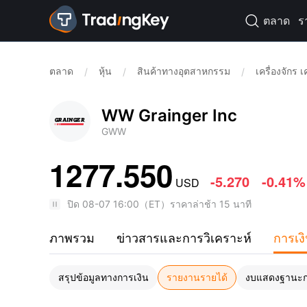
ตลาด
ร

ตลาด
หุ้น
สินค้าทางอุตสาหกรรม
เครื่องจักร 
/
/
/
WW Grainger Inc
GWW
1277.550
-5.270
-0.41%
USD
ปิด
08-07 16:00
（
ET
）
ราคาล่าช้า 15 นาที
ภาพรวม
ข่าวสารและการวิเคราะห์
การเง
สรุปข้อมูลทางการเงิน
รายงานรายได้
งบแสดงฐานะก