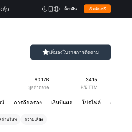
งหุ้น
ล็อกอิน
เริ่มต้นฟรี



เพิ่มลงในรายการติดตาม

60.17B
34.15
มูลค่าตลาด
P/E TTM
ณ์
การถือครอง
เงินปันผล
โปรไฟล์
การสนท
ค่าบริษัท
ความเสี่ยง