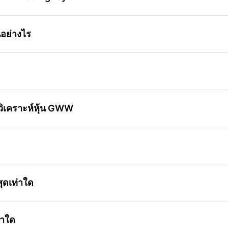
อย่างไร
งวิเคราะห์หุ้น GWW
ุดเท่าใด
่าใด