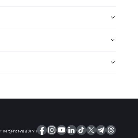



ตามชุมชนของเรา