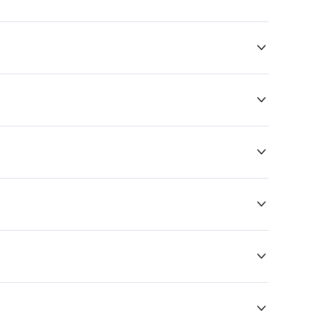





