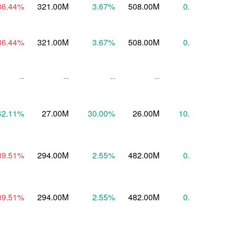
36.44
%
321.00M
3.67
%
508.00M
0.60
%
5
36.44
%
321.00M
3.67
%
508.00M
0.60
%
5
--
--
--
--
--
42.11
%
27.00M
30.00
%
26.00M
10.53
%
39.51
%
294.00M
2.55
%
482.00M
0.21
%
4
39.51
%
294.00M
2.55
%
482.00M
0.21
%
4