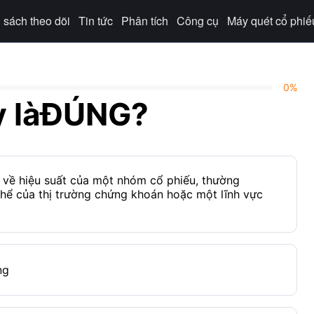
sách theo dõi
Tin tức
Phân tích
Công cụ
Máy quét cổ phiế
0
%
y làĐÚNG?
về hiệu suất của một nhóm cổ phiếu, thường 
thể của thị trường chứng khoán hoặc một lĩnh vực 
ng