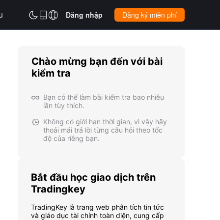
u



Đăng nhập
Đăng ký miễn phí
Chào mừng bạn đến với bài
kiểm tra
Bạn có thể làm bài kiểm tra bao nhiêu

lần tùy thích.
Không có giới hạn thời gian, vì vậy hãy

thoải mái trả lời từng câu hỏi theo tốc
độ của riêng bạn.
Bắt đầu học giao dịch trên
Tradingkey
TradingKey là trang web phân tích tin tức
và giáo dục tài chính toàn diện, cung cấp