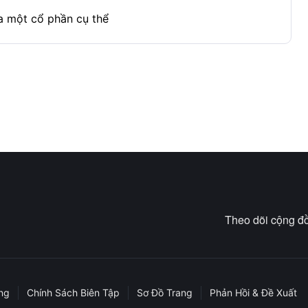
a một cổ phần cụ thể
Theo dõi cộng đồ
ng
Chính Sách Biên Tập
Sơ Đồ Trang
Phản Hồi & Đề Xuất